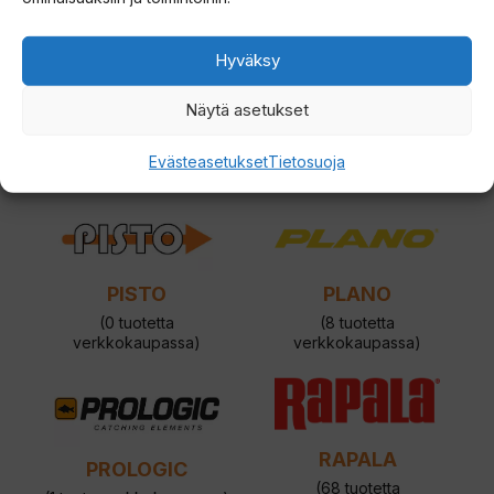
(1 tuote verkkokaupassa)
verkkokaupassa)
Hyväksy
Näytä asetukset
PENN
PFLUEGER
(9 tuotetta
(0 tuotetta
Evästeasetukset
Tietosuoja
verkkokaupassa)
verkkokaupassa)
PISTO
PLANO
(0 tuotetta
(8 tuotetta
verkkokaupassa)
verkkokaupassa)
RAPALA
PROLOGIC
(68 tuotetta