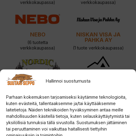
verkkokaupassa)
verkkokaupassa)
NEBO
NISKAN VISA JA
PAHKA AY
(6 tuotetta
verkkokaupassa)
(1 tuote verkkokaupassa)
NORDIC
NORTREK
Hallinnoi suostumusta
(0 tuotetta
(0 tuotetta
verkkokaupassa)
verkkokaupassa)
Parhaan kokemuksen tarjoamiseksi käytämme teknologioita,
kuten evästeitä, tallentaaksemme ja/tai käyttääksemme
laitetietoja. Näiden tekniikoiden hyväksyminen antaa meille
mahdollisuuden käsitellä tietoja, kuten selauskäyttäytymistä tai
yksilöllisiä tunnuksia tällä sivustolla. Suostumuksen jättäminen
PATRIOT
OKUMA
tai peruuttaminen voi vaikuttaa haitallisesti tiettyihin
(59 tuotetta
ominaisuuksiin ja toimintoihin.