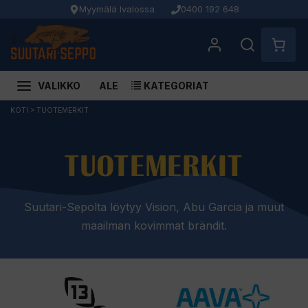
Myymälä Ivalossa
0400 192 648
VALIKKO
ALE
KATEGORIAT
Siirry
KOTI
>
TUOTEMERKIT
sisältöön
TUOTEMERKIT
Suutari-Sepolta löytyy Vision, Abu Garcia ja muut
maailman kovimmat brändit.