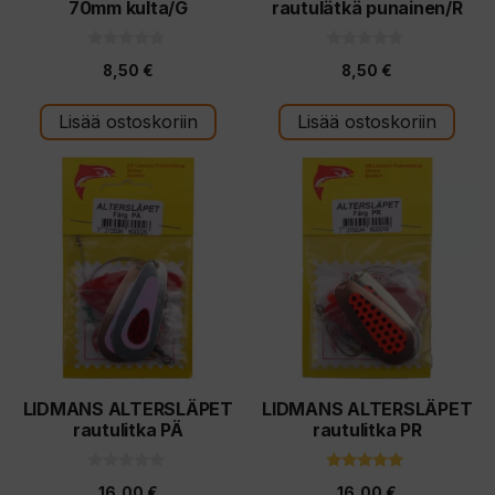
70mm kulta/G
rautulätkä punainen/R
0
0
8,50
€
8,50
€
5
5
:
:
s
s
t
t
Lisää ostoskoriin
Lisää ostoskoriin
ä
ä
LIDMANS ALTERSLÄPET
LIDMANS ALTERSLÄPET
rautulitka PÄ
rautulitka PR
0
5.00
16,00
€
16,00
€