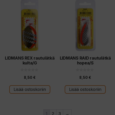
LIDMANS REX rautulätkä
LIDMANS RAID rautulätkä
kulta/G
hopea/S
0
0
8,50
€
8,50
€
5
5
:
:
s
s
t
t
Lisää ostoskoriin
Lisää ostoskoriin
ä
ä
1
2
3
→