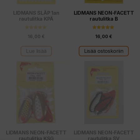
LIDMANS SLÄP 1an
LIDMANS NEON-FACETT
rautulitka KPÄ
rautulitka B
5.00
4.67
16,00
€
16,00
€
5:stä
5:stä
Lue lisää
Lisää ostoskoriin
LIDMANS NEON-FACETT
LIDMANS NEON-FACETT
rautulitka KSG
rautulitka SV