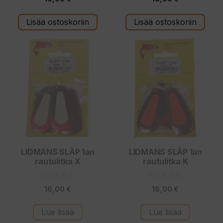
5
5:stä
:
s
t
Lisää ostoskoriin
Lisää ostoskoriin
ä
LIDMANS SLÄP 1an
LIDMANS SLÄP 1an
rautulitka X
rautulitka K
0
0
16,00
€
16,00
€
5
5
:
:
s
s
t
t
Lue lisää
Lue lisää
ä
ä