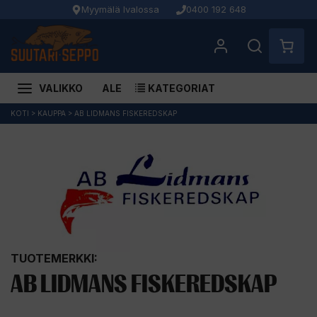
Myymälä Ivalossa
0400 192 648
VALIKKO
ALE
KATEGORIAT
Siirry
KOTI
>
KAUPPA
>
AB LIDMANS FISKEREDSKAP
sisältöön
TUOTEMERKKI:
AB LIDMANS FISKEREDSKAP