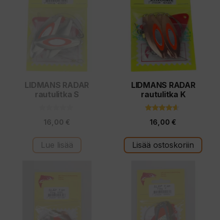
LIDMANS RADAR
LIDMANS RADAR
rautulitka S
rautulitka K
0
4.40
16,00
€
16,00
€
5
5:stä
:
s
t
Lue lisää
Lisää ostoskoriin
ä