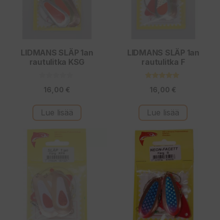
LIDMANS SLÄP 1an
LIDMANS SLÄP 1an
rautulitka KSG
rautulitka F
0
5.00
16,00
€
16,00
€
5
5:stä
:
s
t
Lue lisää
Lue lisää
ä