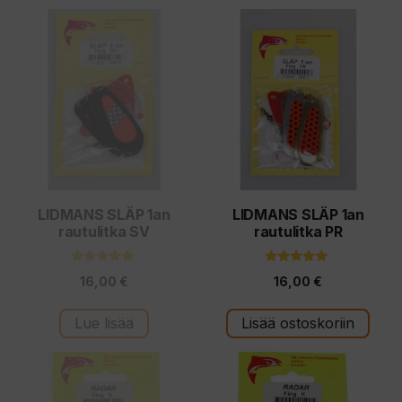
LIDMANS SLÄP 1an
LIDMANS SLÄP 1an
rautulitka SV
rautulitka PR
5.00
5.00
16,00
€
16,00
€
5:stä
5:stä
Lue lisää
Lisää ostoskoriin