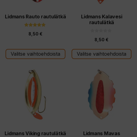
valinnat
valinnat
tuotteen
tuotteen
Lidmans Rauto rautulätkä
Lidmans Kalavesi
rautulätkä
sivulla.
sivulla.
5.00
8,50
€
5:stä
0
8,50
€
5
:
s
t
Valitse vaihtoehdoista
Valitse vaihtoehdoista
ä
Lidmans Viking rautulätkä
Lidmans Mavas