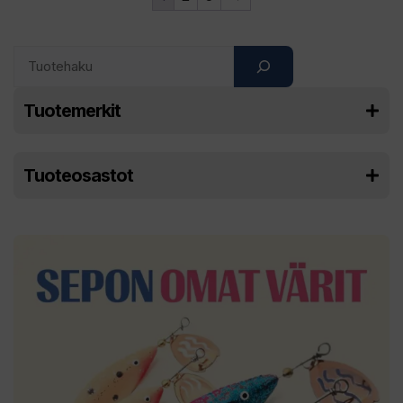
Search
Tuotemerkit
Tuoteosastot