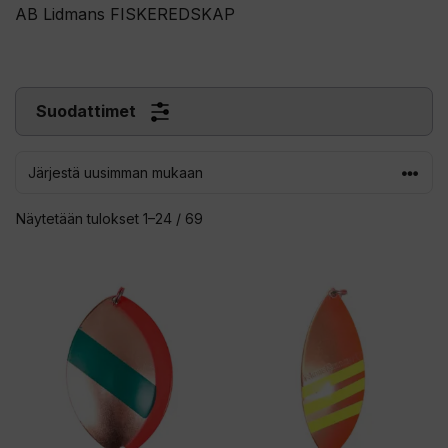
AB Lidmans FISKEREDSKAP
Suodattimet
Sorted
Näytetään tulokset 1–24 / 69
by
latest
Tällä
Tällä
tuotteella
tuotteella
on
on
useampi
useampi
muunnelma.
muunnelma.
Voit
Voit
tehdä
tehdä