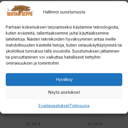
Hallinnoi suostumusta
0
4.00
16,00
€
16,00
€
5
5:stä
:
s
Parhaan kokemuksen tarjoamiseksi käytämme teknologioita,
t
Lue lisää
Lue lisää
ä
kuten evästeitä, tallentaaksemme ja/tai käyttääksemme
laitetietoja. Näiden tekniikoiden hyväksyminen antaa meille
mahdollisuuden käsitellä tietoja, kuten selauskäyttäytymistä tai
yksilöllisiä tunnuksia tällä sivustolla. Suostumuksen jättäminen
tai peruuttaminen voi vaikuttaa haitallisesti tiettyihin
ominaisuuksiin ja toimintoihin.
Hyväksy
Näytä asetukset
LIDMANS LILL-SLÄPET
LIDMANS LILL-SLÄPET
Evästeasetukset
Tietosuoja
rautulitka PR
rautulitka kupari/K
0
0
16,00
€
16,00
€
5
5