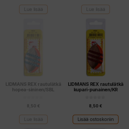
:
:
s
s
t
t
Lue lisää
Lue lisää
ä
ä
LIDMANS REX rautulätkä
LIDMANS REX rautulätkä
hopea-sininen/SBL
kupari-punainen/KR
0
0
8,50
€
8,50
€
5
5
:
:
s
s
t
t
Lue lisää
Lisää ostoskoriin
ä
ä