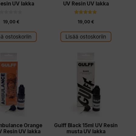
esin UV lakka
UV Resin UV lakka
0
5.00
19,00
€
19,00
€
5
5:stä
:
s
t
ää ostoskoriin
Lisää ostoskoriin
ä
mbulance Orange
Gulff Black 15ml UV Resin
V Resin UV lakka
musta UV lakka