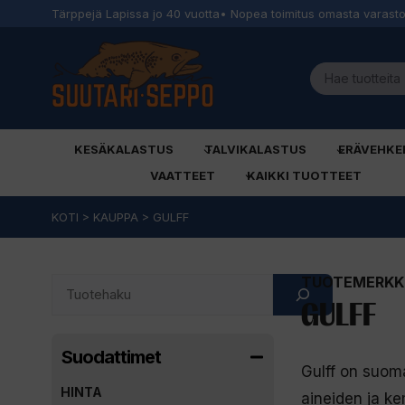
Tärppejä Lapissa jo 40 vuotta
• Nopea toimitus omasta varast
KESÄKALASTUS
TALVIKALASTUS
ERÄVEHKE
VAATTEET
KAIKKI TUOTTEET
Siirry
KOTI
>
KAUPPA
>
GULFF
sisältöön
TUOTEMERKKI
Search
GULFF
Suodattimet
Gulff on suom
HINTA
aineiden ja kem