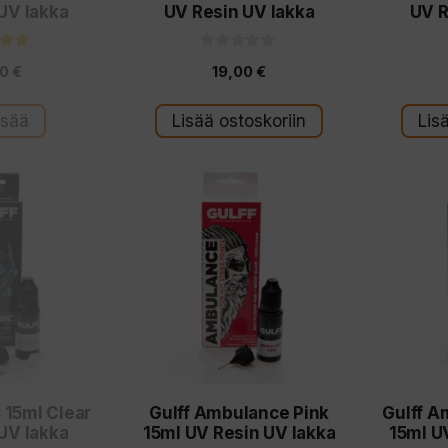
UV lakka
UV Resin UV lakka
UV R
0
0
00
€
19,00
€
tä
5
:
s
t
isää
Lisää ostoskoriin
Lis
ä
c 15ml Clear
Gulff Ambulance Pink
Gulff A
UV lakka
15ml UV Resin UV lakka
15ml U