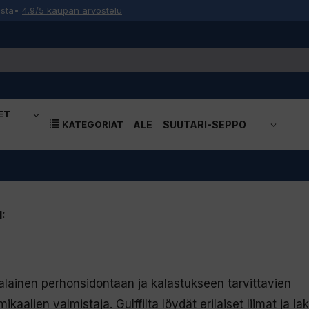
osta
•
4.9/5 kaupan arvostelu
ET
KATEGORIAT
ALE
SUUTARI-SEPPO
:
alainen perhonsidontaan ja kalastukseen tarvittavien
ikaalien valmistaja. Gulffilta löydät erilaiset liimat ja la