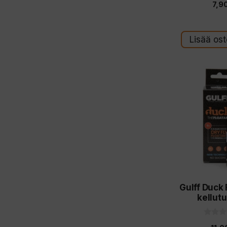
7,9
5
:
s
t
ä
Lisää ost
Gulff Duck 
kellut
0