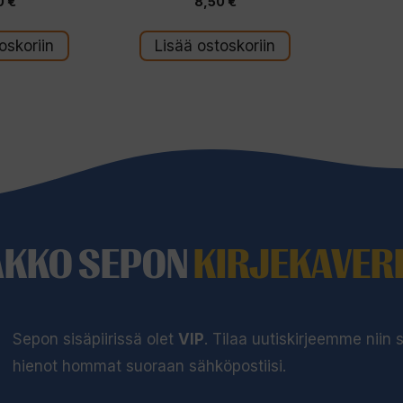
0
€
8,50
€
5
:
s
t
oskoriin
Lisää ostoskoriin
ä
AKKO SEPON
KIRJEKAVERI
Sepon sisäpiirissä olet
VIP
. Tilaa uutiskirjeemme niin
hienot hommat suoraan sähköpostiisi.