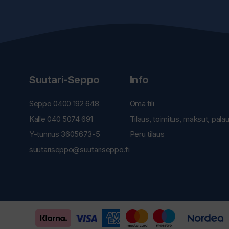
Suutari-Seppo
Info
Seppo 0400 192 648
Oma tili
Kalle 040 5074 691
Tilaus, toimitus, maksut, pala
Y-tunnus 3605673-5
Peru tilaus
suutariseppo@suutariseppo.fi