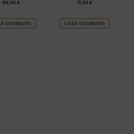
69,00
€
11,00
€
5:stä
5
:
s
t
ä
ää ostoskoriin
Lisää ostoskoriin