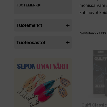
TUOTEMERKKI
monissa väreis
kahluuvehkeid
Tuotemerkit
Näytetään kaikki 
Tuoteosastot
Gulff Classi