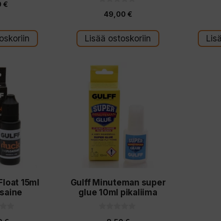
0
€
0
49,00
€
5
:
s
t
oskoriin
Lisää ostoskoriin
Lis
ä
Float 15ml
Gulff Minuteman super
usaine
glue 10ml pikaliima
0