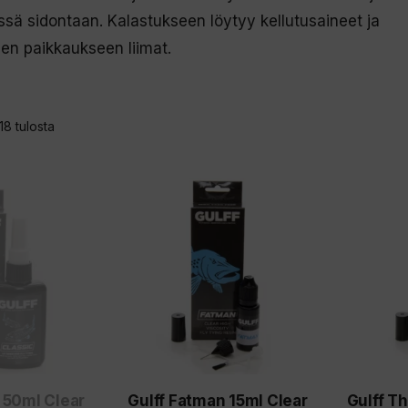
sä sidontaan. Kalastukseen löytyy kellutusaineet ja
en paikkaukseen liimat.
Sorted
18 tulosta
by
latest
c 50ml Clear
Gulff Fatman 15ml Clear
Gulff T