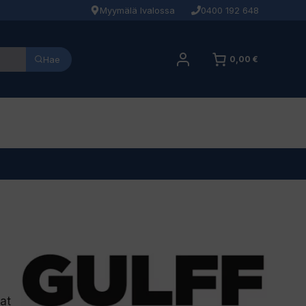
Myymälä Ivalossa
0400 192 648
Hae
0,00 €
kat