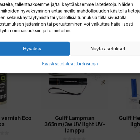
ästeitä, tallentaaksemme ja/tai käyttääksemme laitetietoja. Näiden
00
€
0
kniikoiden hyväksyminen antaa meille mahdollisuuden käsitellä tietoja
19,00
€
5
:
en selauskäyttäytymistä tai yksilöllisiä tunnuksia tällä sivustolla.
s
ostumuksen jättäminen tai peruuttaminen voi vaikuttaa haitallisesti
t
oskoriin
Lisää ostoskoriin
Lis
ä
ttyihin ominaisuuksiin ja toimintoihin.
Hyväksy
Näytä asetukset
Evästeasetukset
Tietosuoja
g varnish Eco
Gulff Lampman
Gulff H
ka
365nm/3w UV light UV-
lig
lamppu