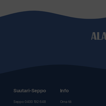
AL
Suutari-Seppo
Info
Seppo 0400 192 648
Oma tili