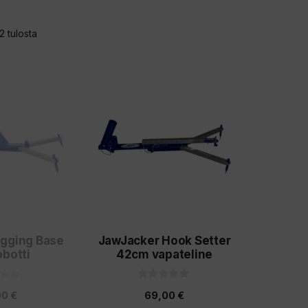
Sorted
2 tulosta
by
latest
igging Base
JawJacker Hook Setter
obotti
42cm vapateline
0
00
€
69,00
€
5
: