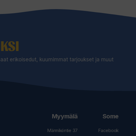
KSI
 saat erikoisedut, kuumimmat tarjoukset ja muut
Myymälä
Some
Männiköntie 37
Facebook