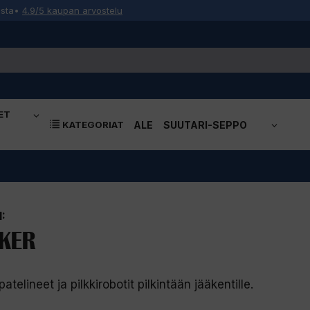
osta
•
4.9/5 kaupan arvostelu
ET
KATEGORIAT
ALE
SUUTARI-SEPPO
:
KER
elineet ja pilkkirobotit pilkintään jääkentille.