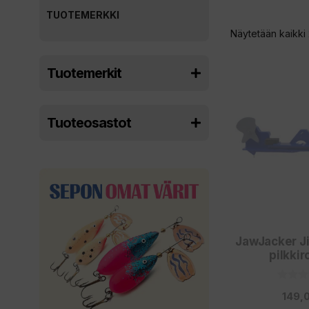
TUOTEMERKKI
Näytetään kaikki 
Tuotemerkit
Tuoteosastot
JawJacker J
pilkkir
0
149,
5
: