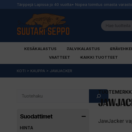
Tärppejä Lapissa jo 40 vuotta
• Nopea toimitus omasta varast
KESÄKALASTUS
TALVIKALASTUS
ERÄVEHKE
VAATTEET
KAIKKI TUOTTEET
Siirry
KOTI
>
KAUPPA
>
JAWJACKER
sisältöön
TUOTEMERKKI
Search
JAWJAC
Suodattimet
JawJacker vapat
HINTA