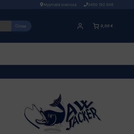
Myymälä Ivalossa
0400 192 648
Hae
0,00 €