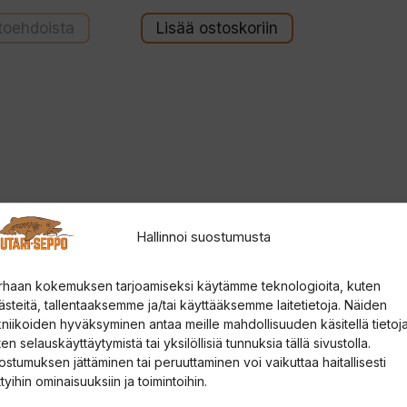
s
t
htoehdoista
Lisää ostoskoriin
ä
Hallinnoi suostumusta
rhaan kokemuksen tarjoamiseksi käytämme teknologioita, kuten
ästeitä, tallentaaksemme ja/tai käyttääksemme laitetietoja. Näiden
kniikoiden hyväksyminen antaa meille mahdollisuuden käsitellä tietoja
en selauskäyttäytymistä tai yksilöllisiä tunnuksia tällä sivustolla.
ostumuksen jättäminen tai peruuttaminen voi vaikuttaa haitallisesti
ttyihin ominaisuuksiin ja toimintoihin.