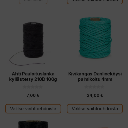
ä
ä
Tällä
Tällä
tuotteella
tuotteella
on
on
useampi
useampi
muunnelma.
muunnelma.
Voit
Voit
tehdä
tehdä
valinnat
valinnat
tuotteen
tuotteen
Ahti Pauloituslanka
Kivikangas Danlineköysi
kyllästetty 210D 100g
palmikoitu 4mm
sivulla.
sivulla.
0
0
7,00
€
24,00
€
5
5
:
:
s
s
t
t
Valitse vaihtoehdoista
Valitse vaihtoehdoista
ä
ä