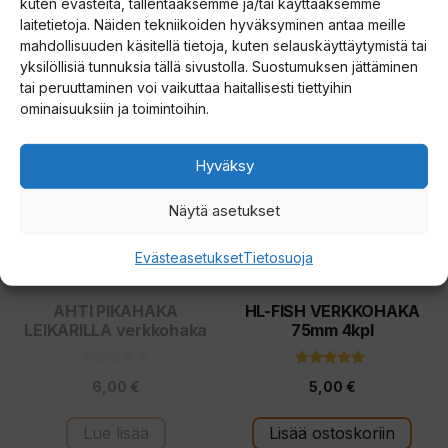
kuten evästeitä, tallentaaksemme ja/tai käyttääksemme
Hintaluokka:
Hintalu
23,00
€
–
75,00
€
16,00
€
–
21,00
€
5
5
:
:
laitetietoja. Näiden tekniikoiden hyväksyminen antaa meille
23,00 €
16,00 €
s
s
mahdollisuuden käsitellä tietoja, kuten selauskäyttäytymistä tai
t
t
Valitse vaihtoehdoista
Valitse vaihtoehdoista
-
-
ä
ä
yksilöllisiä tunnuksia tällä sivustolla. Suostumuksen jättäminen
75,00 €
21,00 €
tai peruuttaminen voi vaikuttaa haitallisesti tiettyihin
ominaisuuksiin ja toimintoihin.
Hyväksy
Näytä asetukset
Evästeasetukset
Tietosuoja
AHTI PIKAHAKA
HL-FISH VERKKOHAKA
LEIKARILLA verkkohaka
75mm 4kpl
0
5.00
6,00
€
5,00
€
5
5:stä
:
s
t
Lue lisää
Lisää ostoskoriin
ä