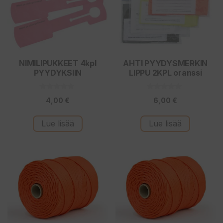
NIMILIPUKKEET 4kpl
AHTI PYYDYSMERKIN
PYYDYKSIIN
LIPPU 2KPL oranssi
0
0
4,00
€
6,00
€
5
5
:
:
s
s
t
t
Lue lisää
Lue lisää
ä
ä