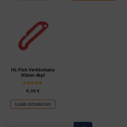
HL-Fish Verkkohaka
95mm 4kpl
5.00
6,00
€
5:stä
Lisää ostoskoriin
Search