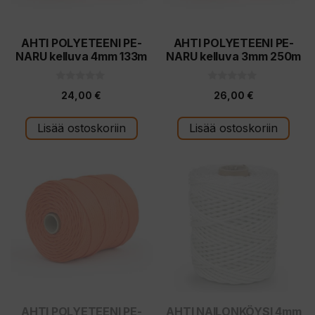
AHTI POLYETEENI PE-
AHTI POLYETEENI PE-
NARU kelluva 4mm 133m
NARU kelluva 3mm 250m
0
0
24,00
€
26,00
€
5
5
:
:
s
s
t
t
Lisää ostoskoriin
Lisää ostoskoriin
ä
ä
Tällä
tuotteella
on
useampi
muunnelma.
Voit
tehdä
valinnat
tuotteen
AHTI POLYETEENI PE-
AHTI NAILONKÖYSI 4mm