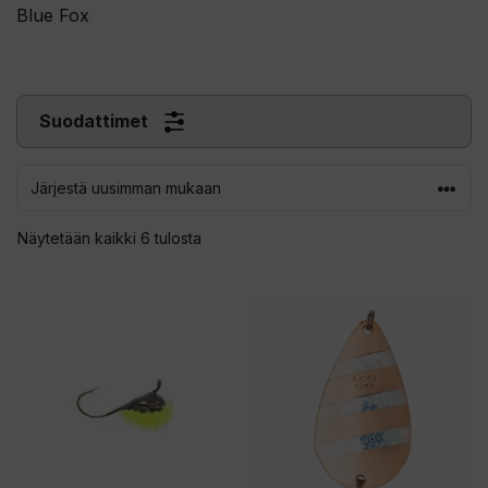
Blue Fox
Suodattimet
Sorted
Näytetään kaikki 6 tulosta
by
latest
Tällä
Tällä
tuotteella
tuotteella
on
on
useampi
useampi
muunnelma.
muunnelma.
Voit
Voit
tehdä
tehdä