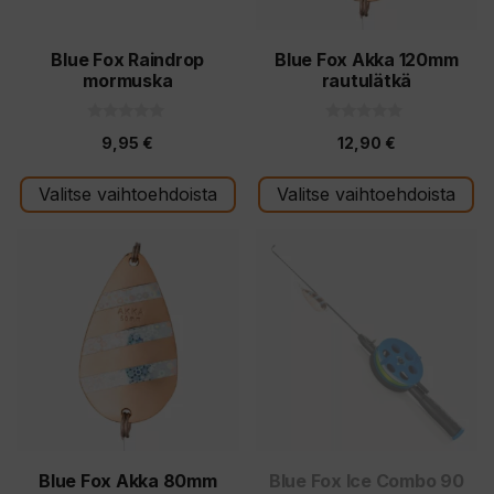
valinnat
valinnat
tuotteen
tuotteen
Blue Fox Raindrop
Blue Fox Akka 120mm
mormuska
rautulätkä
sivulla.
sivulla.
0
0
9,95
€
12,90
€
5
5
:
:
s
s
t
t
Valitse vaihtoehdoista
Valitse vaihtoehdoista
ä
ä
Tällä
tuotteella
on
useampi
muunnelma.
Voit
tehdä
valinnat
tuotteen
Blue Fox Akka 80mm
Blue Fox Ice Combo 90