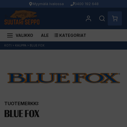
Myymälä Ivalossa
0400 192 648
VALIKKO
ALE
KATEGORIAT
Siirry
KOTI
>
KAUPPA
>
BLUE FOX
sisältöön
TUOTEMERKKI:
BLUE FOX