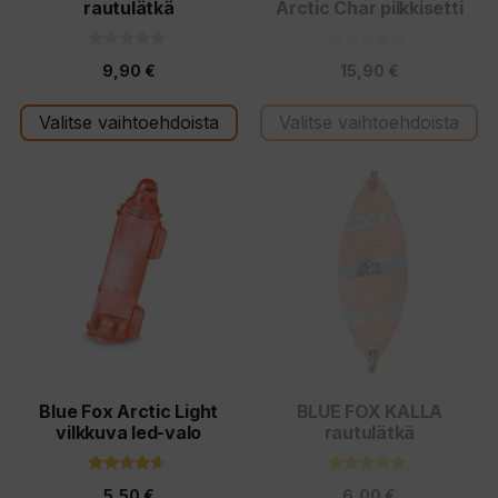
rautulätkä
Arctic Char pilkkisetti
sivulla.
0
0
9,90
€
15,90
€
5
5
:
:
s
s
t
t
Valitse vaihtoehdoista
Valitse vaihtoehdoista
ä
ä
Tällä
Tällä
tuotteella
tuotteella
on
on
useampi
useampi
muunnelma.
muunnelma.
Voit
Voit
tehdä
tehdä
valinnat
valinnat
tuotteen
tuotteen
Blue Fox Arctic Light
BLUE FOX KALLA
vilkkuva led-valo
rautulätkä
sivulla.
sivulla.
4.40
5.00
5,50
€
6,00
€