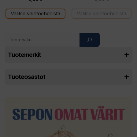
5:stä
5:stä
Valitse vaihtoehdoista
Valitse vaihtoehdoista
Search
Tuotemerkit
Tuoteosastot