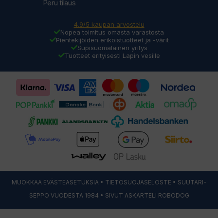
Peru tilaus
4.9/5 kaupan arvostelu
Nopea toimitus omasta varastosta
Pientekijöiden erikoistuotteet ja -värit
Supisuomalainen yritys
Tuotteet erityisesti Lapin vesille
MUOKKAA EVÄSTEASETUKSIA
•
TIETOSUOJASELOSTE
• SUUTARI-
SEPPO VUODESTA 1984 • SIVUT ASKARTELI
ROBODOG