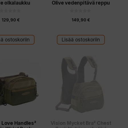
ve olkalaukku
Olive vedenpitävä reppu
0
0
129,90
€
149,90
€
5
5
:
:
s
s
t
t
ä
ä
ää ostoskoriin
Lisää ostoskoriin
n Love Handles²
Vision Mycket Bra² Chest