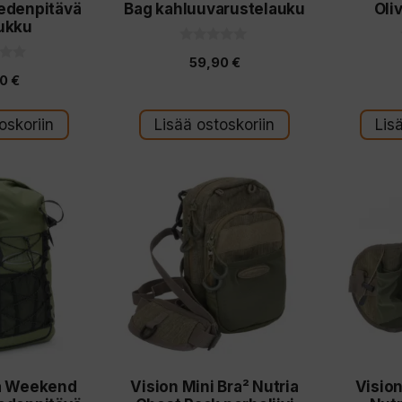
vedenpitävä
Bag kahluuvarustelauku
Oli
ukku
0
59,90
€
5
:
90
€
s
t
ä
oskoriin
Lisää ostoskoriin
Lis
a Weekend
Vision Mini Bra² Nutria
Visio