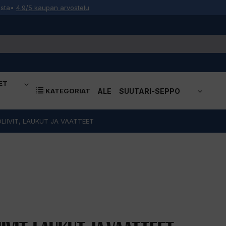
osta
•
4.9/5 kaupan arvostelu
ET
KATEGORIAT
ALE
SUUTARI-SEPPO
LIIVIT, LAUKUT JA VAATTEET