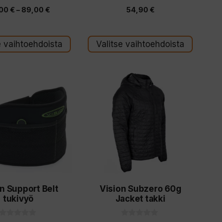
0
0
Hintaluokka:
,00
€
–
89,00
€
54,90
€
5
5
:
:
79,00 €
s
s
t
t
-
ä
ä
e vaihtoehdoista
Valitse vaihtoehdoista
89,00 €
Tällä
tuotteella
on
useampi
muunnelma.
Voit
tehdä
valinnat
n Support Belt
Vision Subzero 60g
tuotteen
tukivyö
Jacket takki
sivulla.