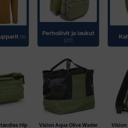
Perholiivit ja laukut
hupparit
Kah
(6)
(27)
Handles Hip
Vision Aqua Olive Wader
Vision