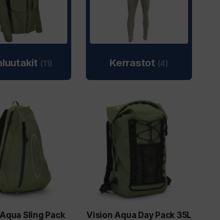
luutakit
Kerrastot
(11)
(4)
 Aqua Sling Pack
Vision Aqua Day Pack 35L