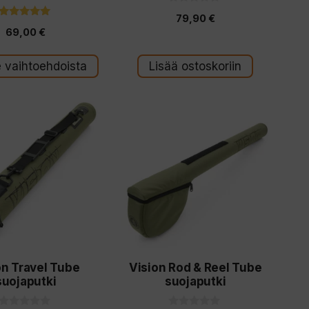
0
79,90
€
5
5.00
:
69,00
€
5:stä
s
t
ä
e vaihtoehdoista
Lisää ostoskoriin
Tällä
a
tuotteella
on
useampi
ma.
muunnelma.
Voit
tehdä
valinnat
on Travel Tube
Vision Rod & Reel Tube
tuotteen
suojaputki
suojaputki
sivulla.