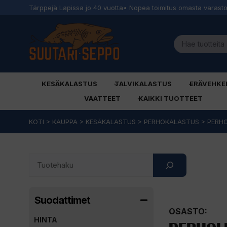
Tärppejä Lapissa jo 40 vuotta
• Nopea toimitus omasta varast
KESÄKALASTUS
TALVIKALASTUS
ERÄVEHKE
VAATTEET
KAIKKI TUOTTEET
Siirry
KOTI
>
KAUPPA
>
KESÄKALASTUS
>
PERHOKALASTUS
>
PERHO
sisältöön
Search
Suodattimet
OSASTO:
HINTA