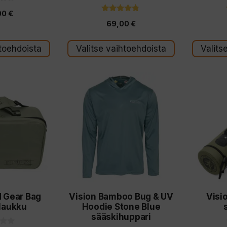
00
€
4.67
69,00
€
5:stä
htoehdoista
Valitse vaihtoehdoista
Valits
Tällä
Tällä
tuotteella
tuotteell
on
on
useampi
useampi
muunnelma.
muunnel
Voit
Voit
tehdä
tehdä
valinnat
valinnat
d Gear Bag
Vision Bamboo Bug & UV
Visi
tuotteen
tuotteen
laukku
Hoodie Stone Blue
sivulla.
sivulla.
sääskihuppari