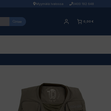
Myymälä Ivalossa
0400 192 648
Hae
0,00 €