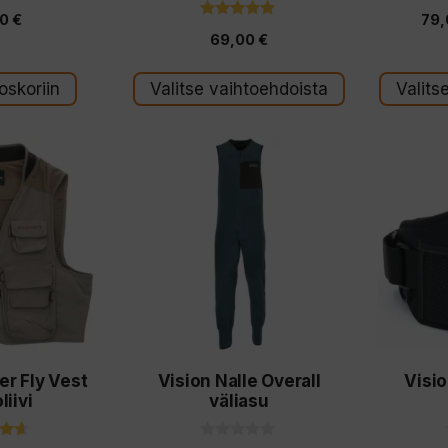
90
€
79
4.86
69,00
€
5:stä
oskoriin
Valitse vaihtoehdoista
Valits
Tällä
tuotteella
on
useampi
muunnelma.
Voit
tehdä
valinnat
er Fly Vest
Vision Nalle Overall
Visio
tuotteen
liivi
väliasu
sivulla.