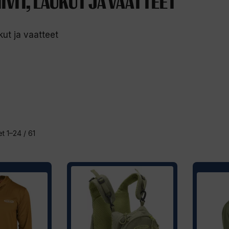
IVIT, LAUKUT JA VAATTEET
ukut ja vaatteet
Sorted
t 1–24 / 61
by
latest