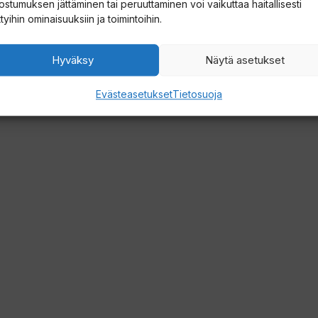
ostumuksen jättäminen tai peruuttaminen voi vaikuttaa haitallisesti
ttyihin ominaisuuksiin ja toimintoihin.
Hyväksy
Näytä asetukset
Evästeasetukset
Tietosuoja