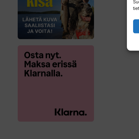
Su
tie