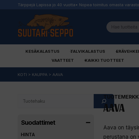
Tärppejä Lapissa jo 40 vuotta
• Nopea toimitus omasta varast
KESÄKALASTUS
TALVIKALASTUS
ERÄVEHKE
VAATTEET
KAIKKI TUOTTEET
Siirry
KOTI
>
KAUPPA
>
AAVA
sisältöön
TUOTEMERKKI
Search
AAVA
Suodattimet
Aava on täysi
HINTA
perustana on 