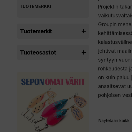
TUOTEMERKKI
Projektin takan
vaikutusvaltai
Groupin menes
Tuotemerkit
kehittämisess
kalastusväline
johtivat maail
Tuoteosastot
syntyyn vuonn
rohkeudesta j
on kuin paluu
ansaitsevat u
pohjoisen vesi
Näytetään kaikki 