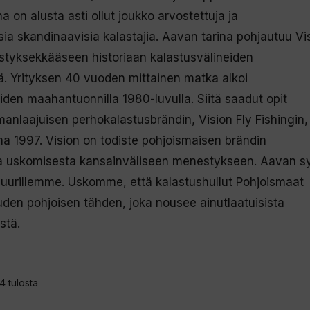
a on alusta asti ollut joukko arvostettuja ja
sia skandinaavisia kalastajia. Aavan tarina pohjautuu Vi
tyksekkääseen historiaan kalastusvälineiden
ä. Yrityksen 40 vuoden mittainen matka alkoi
iden maahantuonnilla 1980-luvulla. Siitä saadut opit
manlaajuisen perhokalastusbrändin, Vision Fly Fishingin,
a 1997. Vision on todiste pohjoismaisen brändin
a uskomisesta kansainväliseen menestykseen. Aavan s
 juurillemme. Uskomme, että kalastushullut Pohjoismaat
uden pohjoisen tähden, joka nousee ainutlaatuisista
stä.
Sorted
4 tulosta
by