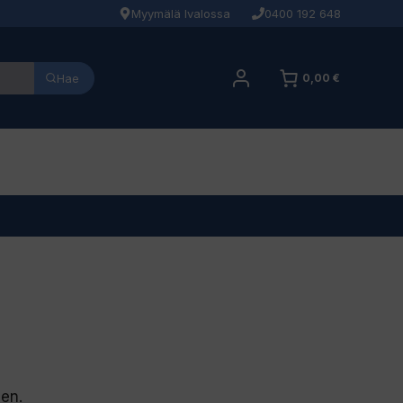
Myymälä Ivalossa
0400 192 648
Hae
0,00 €
en.