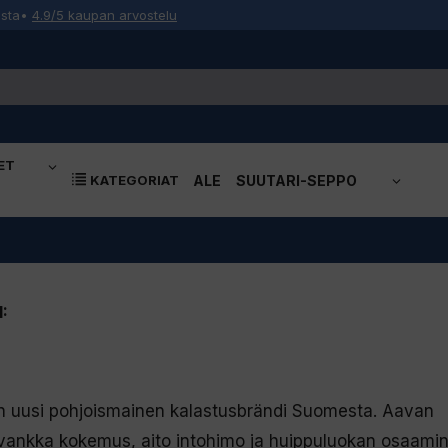
osta
•
4.9/5 kaupan arvostelu
ET
KATEGORIAT
ALE
SUUTARI-SEPPO
:
n uusi pohjoismainen kalastusbrändi Suomesta. Aavan
vankka kokemus, aito intohimo ja huippuluokan osaamin