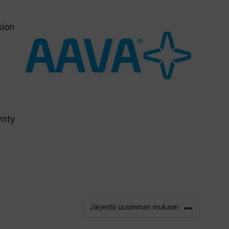
sion
ynty