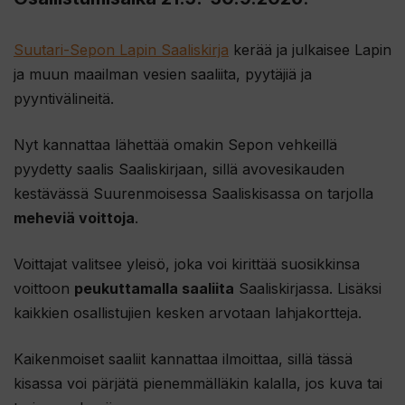
Suutari-Sepon Lapin Saaliskirja
kerää ja julkaisee Lapin
ja muun maailman vesien saaliita, pyytäjiä ja
pyyntivälineitä.
Nyt kannattaa lähettää omakin Sepon vehkeillä
pyydetty saalis Saaliskirjaan, sillä avovesikauden
kestävässä Suurenmoisessa Saaliskisassa on tarjolla
meheviä voittoja
.
Voittajat valitsee yleisö, joka voi kirittää suosikkinsa
voittoon
peukuttamalla saaliita
Saaliskirjassa. Lisäksi
kaikkien osallistujien kesken arvotaan lahjakortteja.
Kaikenmoiset saaliit kannattaa ilmoittaa, sillä tässä
kisassa voi pärjätä pienemmälläkin kalalla, jos kuva tai