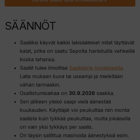
SÄÄNNÖT
Saaliiksi käyvät kaikki lakisääteiset mitat täyttävät
kalat, jotka on saatu Sepolta hankituilla vehkeillä
koska tahansa.
Saaliit tulee ilmoittaa
Saaliskirja-lomakkeella
.
Laita mukaan kuva tai useampi ja mielellään
vähän tarinaakin.
Osallistumisaikaa on
30.9.2026
saakka.
Sen jälkeen yleisö saapi vielä äänestää
kuukauden. Käyttäjät voi peukuttaa niin monta
saalista kuin tykkää peukuttaa, mutta jokaisella
on vain yksi tykkäys per saalis.
On täysin sallittua masinoida äänestyksiä esim.