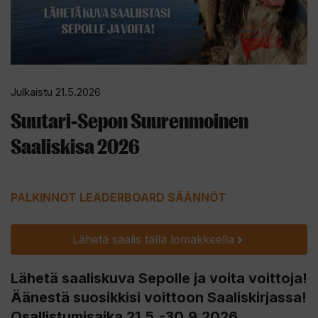
Julkaistu 21.5.2026
Suutari-Sepon Suurenmoinen
Saaliskisa 2026
PALKINNOT
LEADERBOARD
SÄÄNNÖT
Lähetä saalis tällä lomakkeella
Lähetä saaliskuva Sepolle ja voita voittoja!
Äänestä suosikkisi voittoon Saaliskirjassa!
Osallistumisaika 21.5.-30.9.2026
.