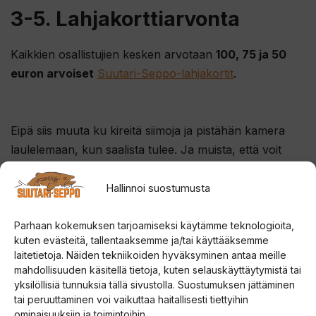
3-5. Lahjakorttiarvonta
Kaikkien osallistujien kesken arvotaan
100, 75 ja 50
euron arvoiset
Suutari-Seppo-lahjakortit
.
Eipä siis muuta ku kireitä siimoja ja pistähän kamera
laulelemaan, kun saalista tulee. Ja muista, että voit
osallistua useammallakin saaliilla parantaaksesi
voittomahdollisuuksia.
Hallinnoi suostumusta
Parhaan kokemuksen tarjoamiseksi käytämme teknologioita,
kuten evästeitä, tallentaaksemme ja/tai käyttääksemme
Leaderboard
laitetietoja. Näiden tekniikoiden hyväksyminen antaa meille
mahdollisuuden käsitellä tietoja, kuten selauskäyttäytymistä tai
yksilöllisiä tunnuksia tällä sivustolla. Suostumuksen jättäminen
Tällä hetkellä peukutetuimmat saaliit:
tai peruuttaminen voi vaikuttaa haitallisesti tiettyihin
ominaisuuksiin ja toimintoihin.