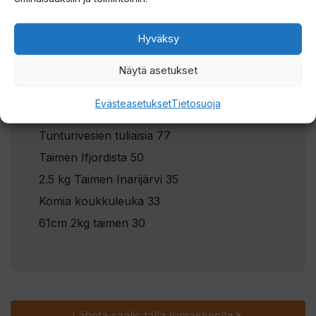
2,1kg taimen inarilta
193
Inarin taimen
181
Hyväksy
Elämäni ensimmäinen
107
Näytä asetukset
Pojat pohjosessa
95
Kummipojan ensimmäinen vetouistelureissu
Evästeasetukset
Tietosuoja
Inarijärvellä sai ikimuistoisen alun!
81
Tunturivesien tuliaisia
77
Taimen Ifjordista
50
2.5 kg Taimen Inarijärvi
35
Komia koukkuleuka
33
61cm 2kg taimen
30
Lähetä saalis tällä lomakkeella