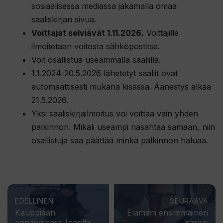
sosiaalisessa mediassa jakamalla omaa
saaliskirjan sivua.
Voittajat selviävät 1.11.2026.
Voittajille
ilmoitetaan voitosta sähköpostitse.
Voit osallistua useammalla saaliilla.
1.1.2024-20.5.2026 lähetetyt saaliit ovat
automaattisesti mukana kisassa. Äänestys alkaa
21.5.2026.
Yksi saaliskirjailmoitus voi voittaa vain yhden
palkinnon. Mikäli useampi nasahtaa samaan, niin
osallistuja saa päättää minkä palkinnon haluaa.
EDELLINEN
SEURAAVA
Kauppiaan
Elämäni ensimmäinen
ennätysharri Inarilta
harjus