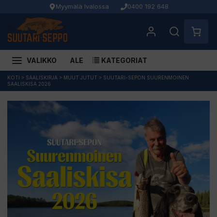
Myymälä Ivalossa
0400 192 648
VALIKKO
ALE
KATEGORIAT
Siirry
KOTI
>
SAALISKIRJA
>
MUUT JUTUT
>
SUUTARI-SEPON SUURENMOINEN
SAALISKISA 2026
sisältöön