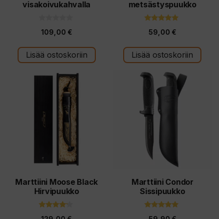
visakoivukahvalla
metsästyspuukko
0
5.00
109,00
€
59,00
€
5
5:stä
:
s
t
Lisää ostoskoriin
Lisää ostoskoriin
ä
Marttiini Moose Black
Marttiini Condor
Hirvipuukko
Sissipuukko
4.00
5.00
129,00
€
59,90
€