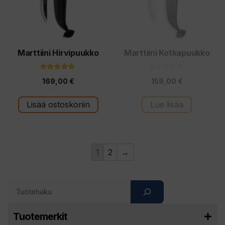
Marttiini Hirvipuukko
Marttiini Kotkapuukko
5.00
0
169,00
€
159,00
€
5:stä
5
:
s
t
Lisää ostoskoriin
Lue lisää
ä
1
2
→
Search
Tuotemerkit