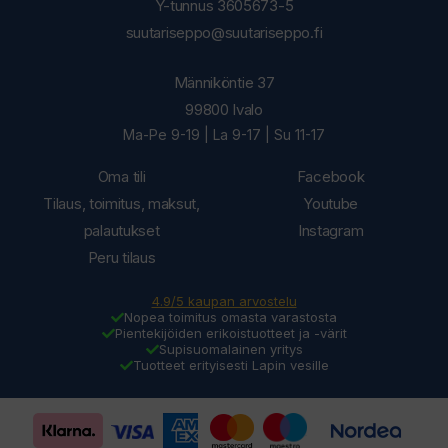
Y-tunnus 3605673-5
suutariseppo@suutariseppo.fi
Männiköntie 37
99800 Ivalo
Ma-Pe 9-19 | La 9-17 | Su 11-17
Oma tili
Facebook
Tilaus, toimitus, maksut,
Youtube
palautukset
Instagram
Peru tilaus
4.9/5 kaupan arvostelu
Nopea toimitus omasta varastosta
Pientekijöiden erikoistuotteet ja -värit
Supisuomalainen yritys
Tuotteet erityisesti Lapin vesille