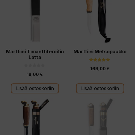
Marttiini Timanttiteroitin
Marttiini Metsopuukko
Latta
5.00
169,00
€
5:stä
0
18,00
€
5
:
s
t
Lisää ostoskoriin
Lisää ostoskoriin
ä