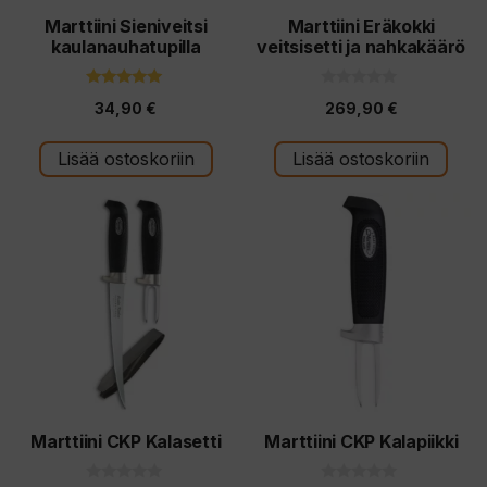
Marttiini Sieniveitsi
Marttiini Eräkokki
kaulanauhatupilla
veitsisetti ja nahkakäärö
5.00
0
34,90
€
269,90
€
5:stä
5
:
s
t
Lisää ostoskoriin
Lisää ostoskoriin
ä
Marttiini CKP Kalasetti
Marttiini CKP Kalapiikki