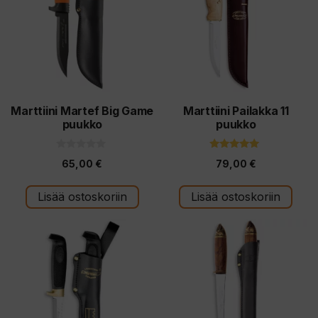
Marttiini Martef Big Game
Marttiini Pailakka 11
puukko
puukko
0
5.00
65,00
€
79,00
€
5
5:stä
:
s
t
Lisää ostoskoriin
Lisää ostoskoriin
ä