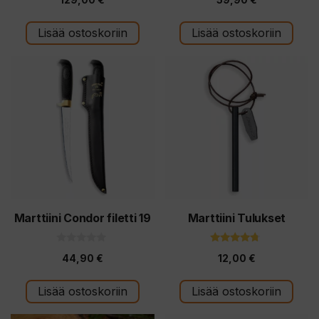
5:stä
5:stä
Lisää ostoskoriin
Lisää ostoskoriin
Marttiini Condor filetti 19
Marttiini Tulukset
0
4.50
44,90
€
12,00
€
5
5:stä
:
s
t
Lisää ostoskoriin
Lisää ostoskoriin
ä