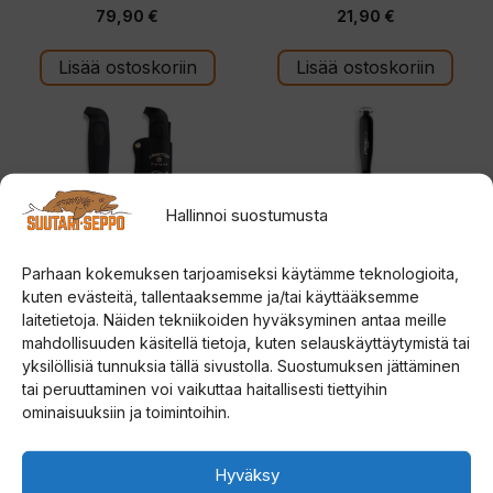
0
0
79,90
€
21,90
€
5
5
:
:
s
s
t
t
Lisää ostoskoriin
Lisää ostoskoriin
ä
ä
Hallinnoi suostumusta
Parhaan kokemuksen tarjoamiseksi käytämme teknologioita,
kuten evästeitä, tallentaaksemme ja/tai käyttääksemme
laitetietoja. Näiden tekniikoiden hyväksyminen antaa meille
mahdollisuuden käsitellä tietoja, kuten selauskäyttäytymistä tai
Marttiini Condor filetti 15
Marttiini Hiomapuikko
yksilöllisiä tunnuksia tällä sivustolla. Suostumuksen jättäminen
tai peruuttaminen voi vaikuttaa haitallisesti tiettyihin
0
0
ominaisuuksiin ja toimintoihin.
39,90
€
24,90
€
5
5
:
:
s
s
t
t
Lisää ostoskoriin
Lisää ostoskoriin
Hyväksy
ä
ä