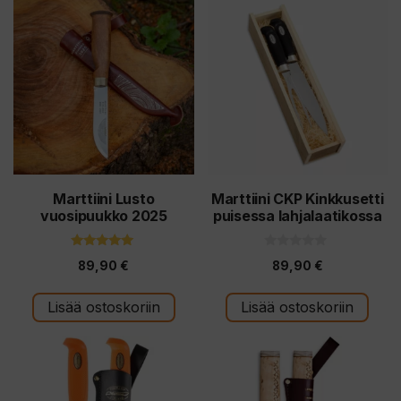
Marttiini Lusto
Marttiini CKP Kinkkusetti
vuosipuukko 2025
puisessa lahjalaatikossa
5.00
0
89,90
€
89,90
€
5:stä
5
:
s
t
Lisää ostoskoriin
Lisää ostoskoriin
ä