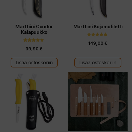
Marttiini Condor
Marttiini Kojamofiletti
Kalapuukko
5.00
149,00
€
5:stä
5.00
39,90
€
5:stä
Lisää ostoskoriin
Lisää ostoskoriin