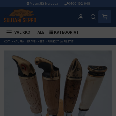
Myymälä Ivalossa
0400 192 648
VALIKKO
ALE
KATEGORIAT
Siirry
KOTI
>
KAUPPA
>
ERÄVEHKEET
>
PUUKOT JA FILETIT
sisältöön