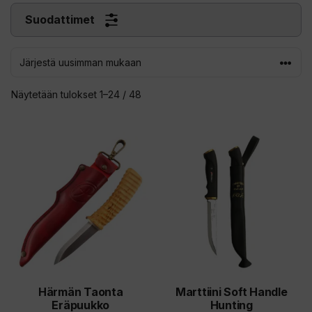
Suodattimet
Sorted
Näytetään tulokset 1–24 / 48
by
latest
Härmän Taonta
Marttiini Soft Handle
Eräpuukko
Hunting