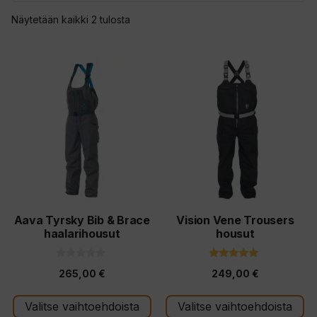
Sorted
Näytetään kaikki 2 tulosta
by
latest
Tällä
Tällä
tuotteella
tuotteella
on
on
useampi
useampi
muunnelma.
muunnelma.
Voit
Voit
tehdä
tehdä
valinnat
valinnat
tuotteen
tuotteen
Aava Tyrsky Bib & Brace
Vision Vene Trousers
haalarihousut
housut
sivulla.
sivulla.
0
5.00
265,00
€
249,00
€
5
5:stä
:
s
t
Valitse vaihtoehdoista
Valitse vaihtoehdoista
ä