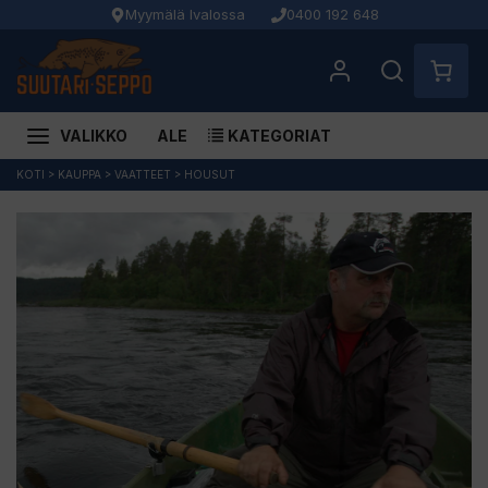
Myymälä Ivalossa
0400 192 648
VALIKKO
ALE
KATEGORIAT
Siirry
KOTI
>
KAUPPA
>
VAATTEET
>
HOUSUT
sisältöön