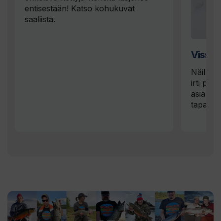
entisestään! Katso kohukuvat
saaliista.
Vissun
Näillä l
irti pää
asia on 
tapahtu