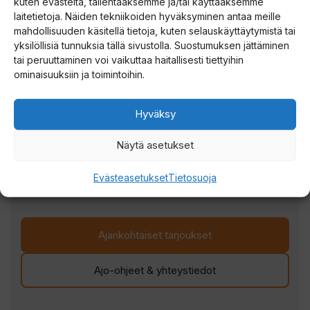
kuten evästeitä, tallentaaksemme ja/tai käyttääksemme
laitetietoja. Näiden tekniikoiden hyväksyminen antaa meille
mahdollisuuden käsitellä tietoja, kuten selauskäyttäytymistä tai
IVALON SEITSEMÄS IHME
yksilöllisiä tunnuksia tällä sivustolla. Suostumuksen jättäminen
KALASTUSTARVIKEMYYMÄLÄ
tai peruuttaminen voi vaikuttaa haitallisesti tiettyihin
ominaisuuksiin ja toimintoihin.
IVALOSSA
Hyväksy
Ma-Pe 9-19 | La 9-17 | Su 11-17
Ivalon erikoismyymälämme on suoranainen
Näytä asetukset
nähtävyys, jonne poikkeamista ei sovi Lapin-
reissulla jättää väliin. Valikoima on mahoton ja
Evästeasetukset
Tietosuoja
tunnelma leppeä. Vinkit saa kaupan päälle.
Ajankohtaiset tarjoukset
Ajo-ohjeet & yhteystiedot