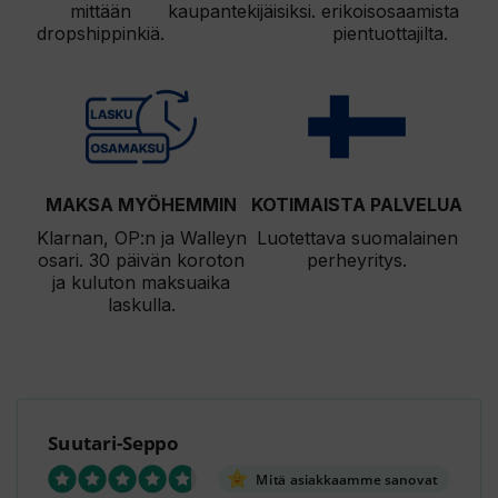
mittään
kaupantekijäisiksi.
erikoisosaamista
dropshippinkiä.
pientuottajilta.
MAKSA MYÖHEMMIN
KOTIMAISTA PALVELUA
Klarnan, OP:n ja Walleyn
Luotettava suomalainen
osari. 30 päivän koroton
perheyritys.
ja kuluton maksuaika
laskulla.
Suutari-Seppo
Mitä asiakkaamme sanovat