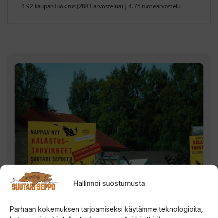
4.92 kaupan luokitus
(2881 arvostelua)
|
4.75 tuotearvostelu
Hallinnoi suostumusta
Parhaan kokemuksen tarjoamiseksi käytämme teknologioita,