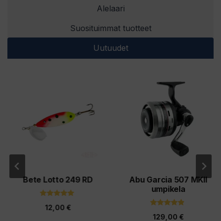
Alelaari
Suosituimmat tuotteet
Uutuudet
Tällä
tuotteella
on
useampi
muunnelma.
Voit
tehdä
valinnat
Bete Lotto 249 RD
Abu Garcia 507 MKII
tuotteen
umpikela
sivulla.
5.00
12,00
€
5:stä
4.67
129,00
€
5:stä