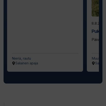
8.8.2026
Pukkel
Päivän p
Nieriä, rautu
Muut lajit
Salainen apaja
Salain