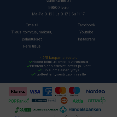
Männiköntie 37
99800 Ivalo
Ma-Pe 9-19 | La 9-17 | Su 11-17
Oma tili
Facebook
Tilaus, toimitus, maksut,
Youtube
palautukset
Instagram
Peru tilaus
4.9/5 kaupan arvostelu
Nopea toimitus omasta varastosta
Pientekijöiden erikoistuotteet ja -värit
Supisuomalainen yritys
Tuotteet erityisesti Lapin vesille