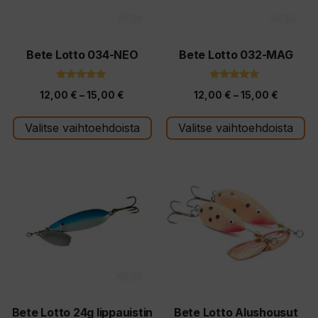
tehdä
tehdä
valinnat
valinnat
tuotteen
tuotteen
Bete Lotto 034-NEO
Bete Lotto 032-MAG
sivulla.
sivulla.
4.86
5.00
Hintaluokka:
Hintalu
12,00
€
–
15,00
€
12,00
€
–
15,00
€
5:stä
5:stä
12,00 €
12,00 €
Valitse vaihtoehdoista
Valitse vaihtoehdoista
-
-
15,00 €
15,00 €
Tällä
Tällä
tuotteella
tuotteella
on
on
useampi
useampi
muunnelma.
muunnelma.
Voit
Voit
tehdä
tehdä
valinnat
valinnat
tuotteen
tuotteen
Bete Lotto 24g lippauistin
Bete Lotto Alushousut