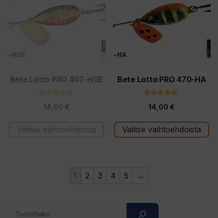
on
on
useampi
useampi
muunnelma.
muunnelma.
Voit
Voit
tehdä
tehdä
valinnat
valinnat
tuotteen
tuotteen
Bete Lotto PRO 407-HGE
Bete Lotto PRO 470-HA
sivulla.
sivulla.
5.00
5.00
14,00
€
14,00
€
5:stä
5:stä
Valitse vaihtoehdoista
Valitse vaihtoehdoista
1
2
3
4
5
→
Search