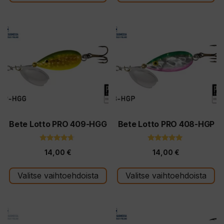
Tällä
Tällä
tuotteella
tuotteella
on
on
useampi
useampi
muunnelma.
muunnelma.
Voit
Voit
tehdä
tehdä
valinnat
valinnat
tuotteen
tuotteen
Bete Lotto PRO 409-HGG
Bete Lotto PRO 408-HGP
sivulla.
sivulla.
4.50
5.00
14,00
€
14,00
€
5:stä
5:stä
Valitse vaihtoehdoista
Valitse vaihtoehdoista
Tällä
Tällä
tuotteella
tuotteella