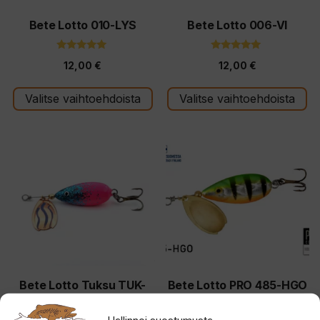
valinnat
valinnat
tuotteen
tuotteen
Bete Lotto 010-LYS
Bete Lotto 006-VI
sivulla.
sivulla.
5.00
5.00
12,00
€
12,00
€
5:stä
5:stä
Valitse vaihtoehdoista
Valitse vaihtoehdoista
Tällä
Tällä
tuotteella
tuotteella
on
on
useampi
useampi
muunnelma.
muunnelma.
Voit
Voit
tehdä
tehdä
valinnat
valinnat
tuotteen
tuotteen
Bete Lotto Tuksu TUK-
Bete Lotto PRO 485-HGO
925
sivulla.
sivulla.
5.00
Hallinnoi suostumusta