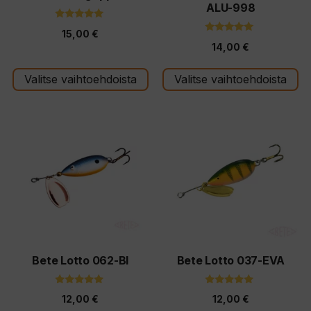
ALU-998
sivulla.
sivulla.
5.00
15,00
€
5:stä
4.88
14,00
€
5:stä
Valitse vaihtoehdoista
Valitse vaihtoehdoista
Tällä
Tällä
tuotteella
tuotteella
on
on
useampi
useampi
muunnelma.
muunnelma.
Voit
Voit
tehdä
tehdä
valinnat
valinnat
tuotteen
tuotteen
Bete Lotto 062-BI
Bete Lotto 037-EVA
sivulla.
sivulla.
5.00
5.00
12,00
€
12,00
€
5:stä
5:stä