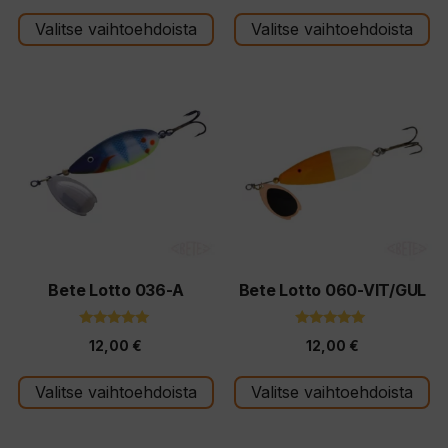
Valitse vaihtoehdoista
Valitse vaihtoehdoista
Tällä
Tällä
tuotteella
tuotteella
on
on
useampi
useampi
muunnelma.
muunnelma.
Voit
Voit
tehdä
tehdä
valinnat
valinnat
tuotteen
tuotteen
Bete Lotto 036-A
Bete Lotto 060-VIT/GUL
sivulla.
sivulla.
5.00
5.00
12,00
€
12,00
€
5:stä
5:stä
Valitse vaihtoehdoista
Valitse vaihtoehdoista
Tällä
Tällä