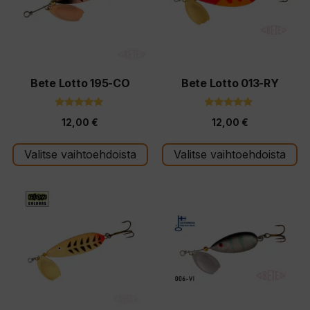
muunnelma.
muunnelma.
Voit
Voit
tehdä
tehdä
valinnat
valinnat
tuotteen
tuotteen
Bete Lotto 195-CO
Bete Lotto 013-RY
sivulla.
sivulla.
5.00
5.00
12,00
€
12,00
€
5:stä
5:stä
Valitse vaihtoehdoista
Valitse vaihtoehdoista
Tällä
Tällä
tuotteella
tuotteella
on
on
useampi
useampi
muunnelma.
muunnelma.
Voit
Voit
tehdä
tehdä