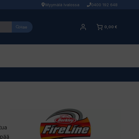
Myymälä Ivalossa
0400 192 648
Hae
0,00 €
tua
mpää