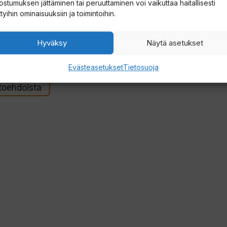
Fireline
ostumuksen jättäminen tai peruuttaminen voi vaikuttaa haitallisesti
used Tough
ttyihin ominaisuuksiin ja toimintoihin.
-kuitusiima
0m
Hyväksy
Näytä asetukset
90
€
Evästeasetukset
Tietosuoja
htoehdoista