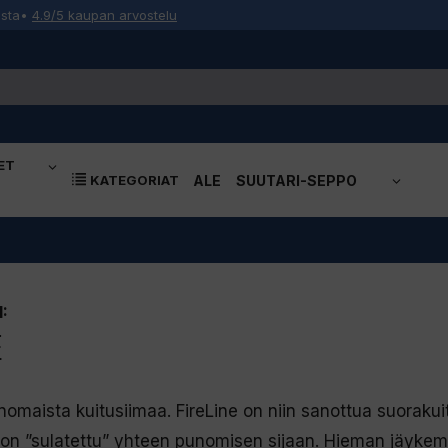
osta
•
4.9/5 kaupan arvostelu
ET
KATEGORIAT
ALE
SUUTARI-SEPPO
:
E
inomaista kuitusiimaa. FireLine on niin sanottua suorakui
 on ”sulatettu” yhteen punomisen sijaan. Hieman jäyke