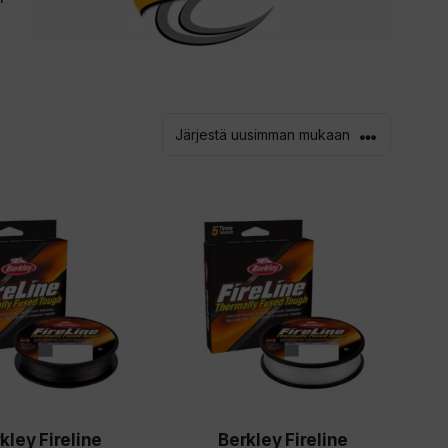
Tällä
a
tuotteella
on
useampi
ma.
muunnelma.
Voit
tehdä
valinnat
kley Fireline
Berkley Fireline