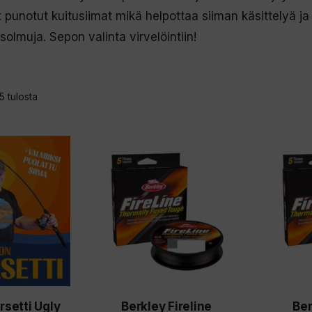
punotut kuitusiimat mikä helpottaa siiman käsittelyä ja
solmuja. Sepon valinta virvelöintiin!
Sorted
5 tulosta
by
latest
Tällä
Tällä
tuotteella
tuotteell
on
on
useampi
useampi
muunnelma.
muunnel
Voit
Voit
tehdä
tehdä
valinnat
valinnat
setti Ugly
Berkley Fireline
Ber