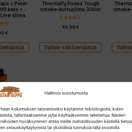
tuotteen
tuotteen
vapa + Penn
Thermally Fused Tough
Therma
sivulla.
sivulla.
1000 kela +
smoke-kuitusiima 300m
smoke-
Line siima
4.00
44,90
€
5:stä
1
00
€
tä
htoehdoista
Valitse vaihtoehdoista
Valits
Hallinnoi suostumusta
rhaan kokemuksen tarjoamiseksi käytämme teknologioita, kuten
ästeitä, tallentaaksemme ja/tai käyttääksemme laitetietoja. Näiden
kniikoiden hyväksyminen antaa meille mahdollisuuden käsitellä tietoja
en selauskäyttäytymistä tai yksilöllisiä tunnuksia tällä sivustolla.