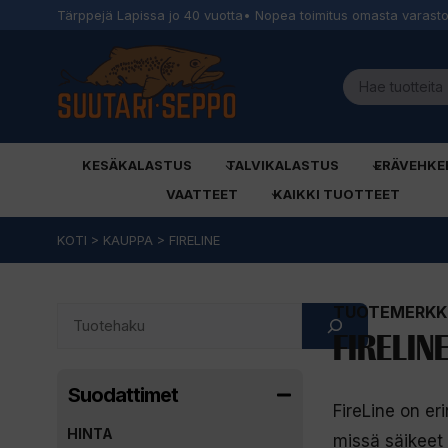
Tärppejä Lapissa jo 40 vuotta
• Nopea toimitus omasta varast
KESÄKALASTUS
TALVIKALASTUS
ERÄVEHKE
VAATTEET
KAIKKI TUOTTEET
Siirry
KOTI
>
KAUPPA
>
FIRELINE
sisältöön
TUOTEMERKKI
Search
FIRELIN
Suodattimet
FireLine on er
HINTA
missä säikeet