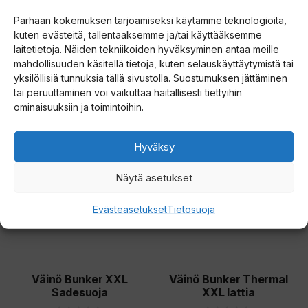
Väinö Bunker Thermal
Väinö Bunker XXXL
Parhaan kokemuksen tarjoamiseksi käytämme teknologioita,
Extreme XXL pilkkiteltta
Sadesuoja
kuten evästeitä, tallentaaksemme ja/tai käyttääksemme
laitetietoja. Näiden tekniikoiden hyväksyminen antaa meille
5.00
5.00
mahdollisuuden käsitellä tietoja, kuten selauskäyttäytymistä tai
699,00
€
159,00
€
5:stä
5:stä
yksilöllisiä tunnuksia tällä sivustolla. Suostumuksen jättäminen
tai peruuttaminen voi vaikuttaa haitallisesti tiettyihin
Lue lisää
Lisää ostoskoriin
ominaisuuksiin ja toimintoihin.
Hyväksy
Näytä asetukset
Evästeasetukset
Tietosuoja
Väinö Bunker XXL
Väinö Bunker Thermal
Sadesuoja
XXL lattia