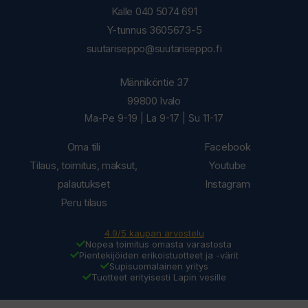
Kalle 040 5074 691
Y-tunnus 3605673-5
suutariseppo@suutariseppo.fi
Männiköntie 37
99800 Ivalo
Ma-Pe 9-19 | La 9-17 | Su 11-17
Oma tili
Facebook
Tilaus, toimitus, maksut,
Youtube
palautukset
Instagram
Peru tilaus
4.9/5 kaupan arvostelu
Nopea toimitus omasta varastosta
Pientekijöiden erikoistuotteet ja -värit
Supisuomalainen yritys
Tuotteet erityisesti Lapin vesille