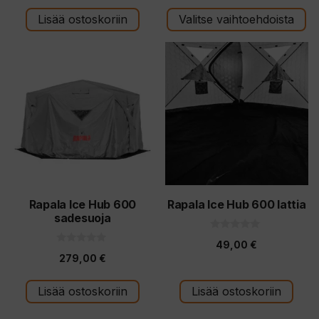
s
s
t
t
Lisää ostoskoriin
Valitse vaihtoehdoista
ä
ä
Rapala Ice Hub 600
Rapala Ice Hub 600 lattia
sadesuoja
0
49,00
€
5
0
:
279,00
€
5
s
:
t
s
ä
t
Lisää ostoskoriin
Lisää ostoskoriin
ä