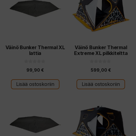
Väinö Bunker Thermal XL
Väinö Bunker Thermal
lattia
Extreme XL pilkkiteltta
0
0
99,90
€
599,00
€
5
5
:
:
s
s
t
t
Lisää ostoskoriin
Lisää ostoskoriin
ä
ä