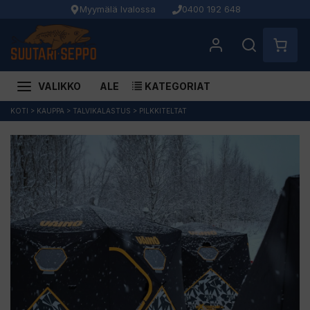
Myymälä Ivalossa
0400 192 648
VALIKKO
ALE
KATEGORIAT
Siirry
KOTI
>
KAUPPA
>
TALVIKALASTUS
>
PILKKITELTAT
sisältöön