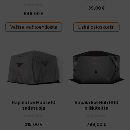
0
39,00
€
5
0
:
649,00
€
5
s
:
t
s
ä
t
Valitse vaihtoehdoista
Lisää ostoskoriin
ä
Rapala Ice Hub 500
Rapala Ice Hub 600
sadesuoja
pilkkiteltta
0
0
215,00
€
799,00
€
5
5
:
: