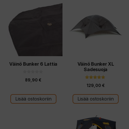
Väinö Bunker 6 Lattia
Väinö Bunker XL
Sadesuoja
0
89,90
€
5
5.00
:
129,00
€
5:stä
s
t
ä
Lisää ostoskoriin
Lisää ostoskoriin