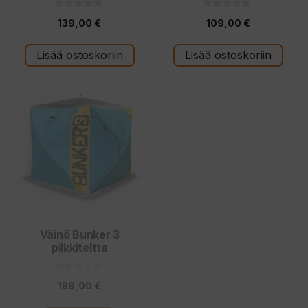
0
0
139,00
€
109,00
€
5
5
:
:
s
s
t
t
Lisää ostoskoriin
Lisää ostoskoriin
ä
ä
Väinö Bunker 3
pilkkiteltta
0
189,00
€
5
:
s