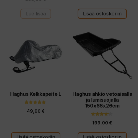
5:stä
s
t
ä
Lue lisää
Lisää ostoskoriin
Haghus Kelkkapeite L
Haghus ahkio vetoaisalla
ja lumisuojalla
150x66x26cm
5.00
49,90
€
5:stä
4.00
199,00
€
5:stä
Lisää ostoskoriin
Lisää ostoskoriin