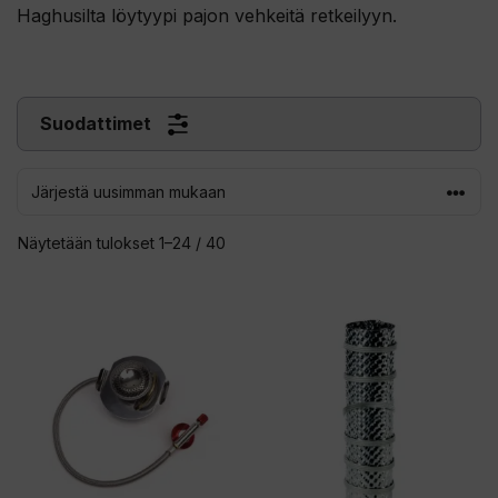
Haghusilta löytyypi pajon vehkeitä retkeilyyn.
Suodattimet
Sorted
Näytetään tulokset 1–24 / 40
by
latest