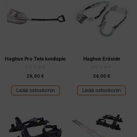
Haghus Pro Tele lumilapio
Haghus Eräside
0
0
29,90
€
34,90
€
5
5
:
:
s
s
t
t
Lisää ostoskoriin
Lisää ostoskoriin
ä
ä