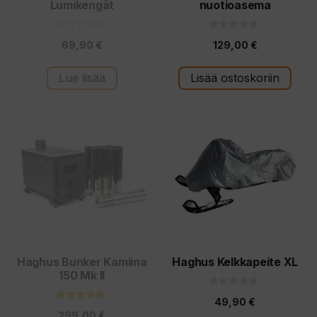
Lumikengät
nuotioasema
0
0
69,90
€
129,00
€
5
5
:
:
s
s
t
t
Lue lisää
Lisää ostoskoriin
ä
ä
Haghus Bunker Kamiina
Haghus Kelkkapeite XL
150 Mk II
0
49,90
€
5
5.00
:
299,00
€