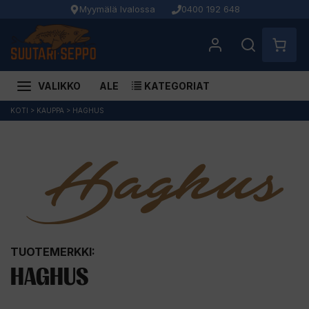
Myymälä Ivalossa
0400 192 648
VALIKKO
ALE
KATEGORIAT
Siirry
KOTI
>
KAUPPA
>
HAGHUS
sisältöön
TUOTEMERKKI:
HAGHUS