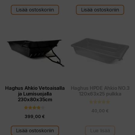
:
:
s
s
t
t
Lisää ostoskoriin
Lisää ostoskoriin
ä
ä
Haghus Ahkio Vetoaisalla
Haghus HPDE Ahkio NO.3
ja Lumisuojalla
120x63x25 pulkka
230x80x35cm
5.00
40,00
€
5:stä
3.67
399,00
€
5:stä
Lisää ostoskoriin
Lue lisää