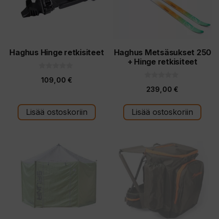
Haghus Hinge retkisiteet
Haghus Metsäsukset 250
+ Hinge retkisiteet
0
109,00
€
5
0
:
239,00
€
5
s
:
t
s
ä
t
Lisää ostoskoriin
Lisää ostoskoriin
ä