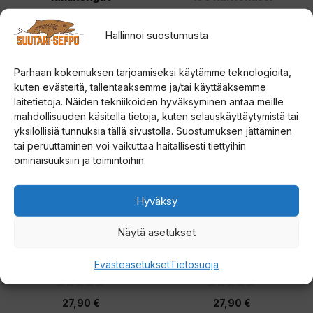
0
0
Hallinnoi suostumusta
99,90
€
27,90
€
5
5
:
:
s
s
t
t
Lisää ostoskoriin
Lue lisää
Parhaan kokemuksen tarjoamiseksi käytämme teknologioita,
ä
ä
kuten evästeitä, tallentaaksemme ja/tai käyttääksemme
laitetietoja. Näiden tekniikoiden hyväksyminen antaa meille
mahdollisuuden käsitellä tietoja, kuten selauskäyttäytymistä tai
yksilöllisiä tunnuksia tällä sivustolla. Suostumuksen jättäminen
tai peruuttaminen voi vaikuttaa haitallisesti tiettyihin
ominaisuuksiin ja toimintoihin.
Hyväksy
Näytä asetukset
Haghus Bunker kamiinan
Haghus Bunker kamiinan
130 kantokassi
120 kantokassi
Evästeasetukset
Tietosuoja
0
0
27,90
€
27,90
€
5
5