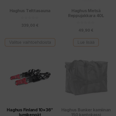
Haghus Telttasauna
Haghus Metsä
Reppujakkara 40L
0
339,00
€
5
0
:
49,90
€
5
s
:
t
s
ä
t
Valitse vaihtoehdoista
Lue lisää
ä
Haghus Finland 10×36″
Haghus Bunker kamiinan
lumikengät
150 kantokassi