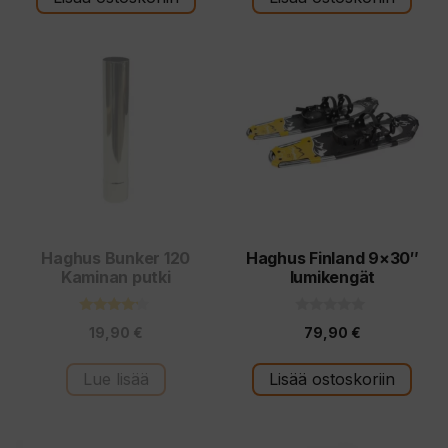
Haghus Bunker 120
Haghus Finland 9×30″
Kaminan putki
lumikengät
4.00
0
19,90
€
79,90
€
5:stä
5
:
s
t
Lue lisää
Lisää ostoskoriin
ä