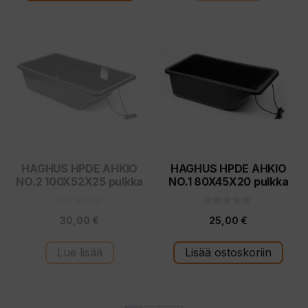
HAGHUS HPDE AHKIO
HAGHUS HPDE AHKIO
NO.2 100X52X25 pulkka
NO.1 80X45X20 pulkka
0
0
30,00
€
25,00
€
5
5
:
:
s
s
t
t
Lue lisää
Lisää ostoskoriin
ä
ä