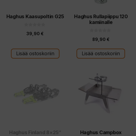
Haghus Kaasupoltin G25
Haghus Rullapiippu 120
kamiinalle
0
39,90
€
5
0
:
89,90
€
5
s
:
t
s
ä
t
Lisää ostoskoriin
Lisää ostoskoriin
ä
Haghus Finland 8×25″
Haghus Campbox