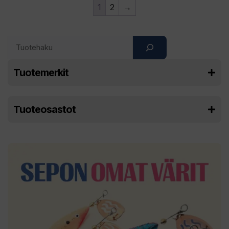
1
2
→
Search
Tuotemerkit
Tuoteosastot