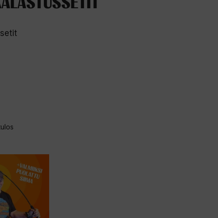
KALASTUSSETIT
setit
tulos