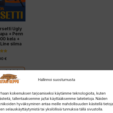
setti Ugly
vapa + Penn
1000 kela +
Line siima
1
00
€
tä
htoehdoista
Hallinnoi suostumusta
rhaan kokemuksen tarjoamiseksi käytämme teknologioita, kuten
ästeitä, tallentaaksemme ja/tai käyttääksemme laitetietoja. Näiden
kniikoiden hyväksyminen antaa meille mahdollisuuden käsitellä tietoja
en selauskäyttäytymistä tai yksilöllisiä tunnuksia tällä sivustolla.