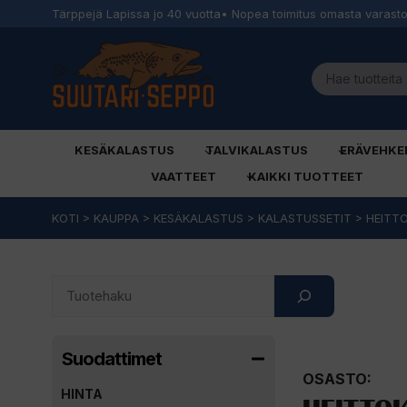
Tärppejä Lapissa jo 40 vuotta
• Nopea toimitus omasta varast
KESÄKALASTUS
TALVIKALASTUS
ERÄVEHKE
VAATTEET
KAIKKI TUOTTEET
Siirry
KOTI
>
KAUPPA
>
KESÄKALASTUS
>
KALASTUSSETIT
>
HEITT
sisältöön
Search
Suodattimet
OSASTO:
HINTA