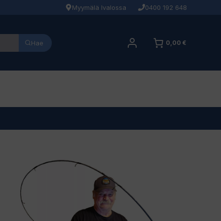
Myymälä Ivalossa
0400 192 648
Hae
0,00 €