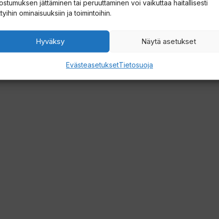
ostumuksen jättäminen tai peruuttaminen voi vaikuttaa haitallisesti
ttyihin ominaisuuksiin ja toimintoihin.
Hyväksy
Näytä asetukset
Evästeasetukset
Tietosuoja