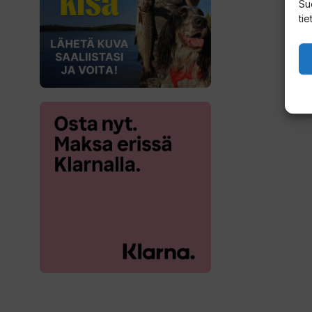
Su
tie