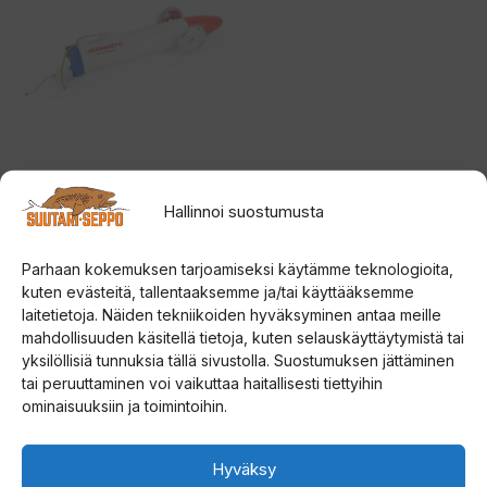
AHTI JÄÄRAKETTI
verkkonarun uittolaite
Hallinnoi suostumusta
5.00
Parhaan kokemuksen tarjoamiseksi käytämme teknologioita,
69,00
€
5:stä
kuten evästeitä, tallentaaksemme ja/tai käyttääksemme
laitetietoja. Näiden tekniikoiden hyväksyminen antaa meille
Lue lisää
mahdollisuuden käsitellä tietoja, kuten selauskäyttäytymistä tai
yksilöllisiä tunnuksia tällä sivustolla. Suostumuksen jättäminen
tai peruuttaminen voi vaikuttaa haitallisesti tiettyihin
Search
ominaisuuksiin ja toimintoihin.
Tuotemerkit
Hyväksy