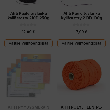
valinnat
valinnat
tuotteen
tuotteen
Ahti Pauloituslanka
Ahti Pauloituslanka
kyllästetty 210D 250g
kyllästetty 210D 100g
sivulla.
sivulla.
0
0
12,00
€
7,00
€
5
5
:
:
s
s
t
t
Valitse vaihtoehdoista
Valitse vaihtoehdoista
ä
ä
AHTI PYYDYSMERKIN
AHTI POLYETEENI PE-