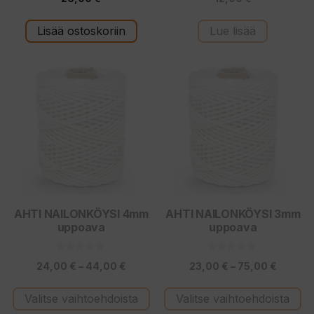
5
5
:
:
s
s
t
t
Lisää ostoskoriin
Lue lisää
ä
ä
Tällä
Tällä
tuotteella
tuotteella
on
on
useampi
useampi
muunnelma.
muunnelma.
Voit
Voit
tehdä
tehdä
valinnat
valinnat
tuotteen
tuotteen
AHTI NAILONKÖYSI 4mm
AHTI NAILONKÖYSI 3mm
uppoava
uppoava
sivulla.
sivulla.
0
0
Hintaluokka:
Hintalu
24,00
€
–
44,00
€
23,00
€
–
75,00
€
5
5
:
:
24,00 €
23,00 
s
s
t
t
Valitse vaihtoehdoista
Valitse vaihtoehdoista
-
-
ä
ä