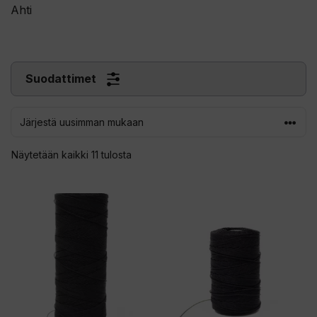
Ahti
Suodattimet
Sorted
Näytetään kaikki 11 tulosta
by
latest
Tällä
Tällä
tuotteella
tuotteella
on
on
useampi
useampi
muunnelma.
muunnelma.
Voit
Voit
tehdä
tehdä