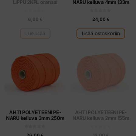
LIPPU 2KPL oranssi
NARU kelluva 4mm 133m
0
0
6,00
€
24,00
€
5
5
:
:
s
s
t
t
Lue lisää
Lisää ostoskoriin
ä
ä
AHTI POLYETEENI PE-
AHTI POLYETEENI PE-
NARU kelluva 3mm 250m
NARU kelluva 2mm 155m
0
0
26,00
€
12,00
€