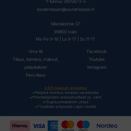
Y-tunnus 3605673-5
suutariseppo@suutariseppo.fi
Männiköntie 37
99800 Ivalo
Ma-Pe 9-19 | La 9-17 | Su 11-17
Oma tili
Facebook
Tilaus, toimitus, maksut,
Youtube
palautukset
Instagram
Peru tilaus
4.9/5 kaupan arvostelu
Nopea toimitus omasta varastosta
Pientekijöiden erikoistuotteet ja -värit
Supisuomalainen yritys
Tuotteet erityisesti Lapin vesille