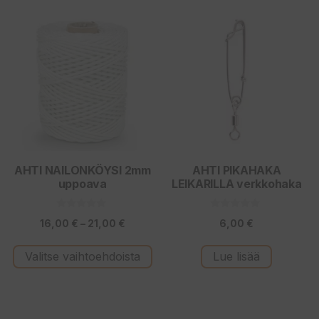
44,00 €
75,00 
Tällä
tuotteella
on
useampi
muunnelma.
Voit
tehdä
valinnat
tuotteen
AHTI NAILONKÖYSI 2mm
AHTI PIKAHAKA
uppoava
LEIKARILLA verkkohaka
sivulla.
0
0
Hintaluokka:
16,00
€
–
21,00
€
6,00
€
5
5
:
:
16,00 €
s
s
t
t
Valitse vaihtoehdoista
Lue lisää
-
ä
ä
21,00 €