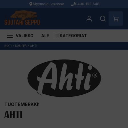
Myymälä Ivalossa
0400 192 648
VALIKKO
ALE
KATEGORIAT
Siirry
KOTI
>
KAUPPA
>
AHTI
sisältöön
TUOTEMERKKI:
AHTI