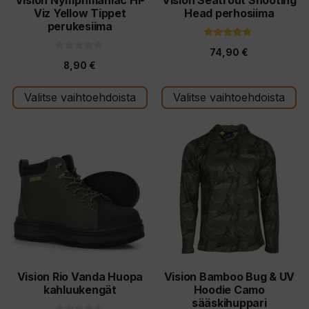
Vision Nymphmaniac Hi-
Vision Seatrout Shooting
Viz Yellow Tippet
Head perhosiima
sivulla.
sivulla.
perukesiima
5.00
74,90
€
5:stä
0
8,90
€
5
:
s
t
Valitse vaihtoehdoista
Valitse vaihtoehdoista
ä
Tällä
Tällä
tuotteella
tuotteella
on
on
useampi
useampi
muunnelma.
muunnelma.
Voit
Voit
tehdä
tehdä
valinnat
valinnat
tuotteen
tuotteen
Vision Rio Vanda Huopa
Vision Bamboo Bug & UV
kahluukengät
Hoodie Camo
sivulla.
sivulla.
sääskihuppari