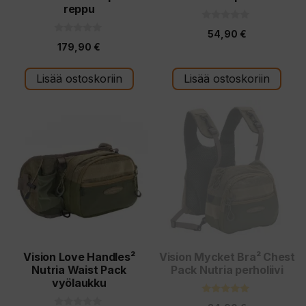
reppu
0
54,90
€
5
0
:
179,90
€
5
s
:
t
s
ä
t
Lisää ostoskoriin
Lisää ostoskoriin
ä
Vision Love Handles²
Vision Mycket Bra² Chest
Nutria Waist Pack
Pack Nutria perholiivi
vyölaukku
5.00