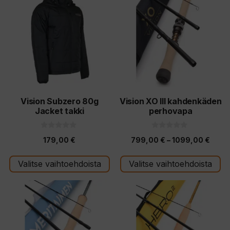
tuotteella
tuotteella
on
on
useampi
useampi
muunnelma.
muunnelma.
Voit
Voit
tehdä
tehdä
valinnat
valinnat
tuotteen
tuotteen
Vision Subzero 80g
Vision XO III kahdenkäden
Jacket takki
perhovapa
sivulla.
sivulla.
0
0
Hinta
179,00
€
799,00
€
–
1099,00
€
5
5
:
:
799,
s
s
t
t
Valitse vaihtoehdoista
Valitse vaihtoehdoista
-
ä
ä
1099
Tällä
Tällä
tuotteella
tuotteella
on
on
useampi
useampi