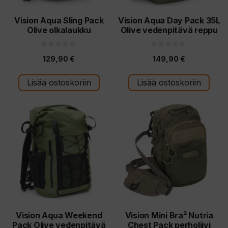
Vision Aqua Sling Pack
Vision Aqua Day Pack 35L
Olive olkalaukku
Olive vedenpitävä reppu
0
0
129,90
€
149,90
€
5
5
:
:
s
s
t
t
Lisää ostoskoriin
Lisää ostoskoriin
ä
ä
Vision Aqua Weekend
Vision Mini Bra² Nutria
Pack Olive vedenpitävä
Chest Pack perholiivi