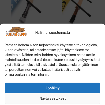
muunnelma.
muunnelma.
Voit
Voit
tehdä
tehdä
valinnat
valinnat
tuotteen
tuotteen
Vision Meritaimen
Vision Trout Hero²
Hallinnoi suostumusta
perhovapa
perhovapa
sivulla.
sivulla.
Parhaan kokemuksen tarjoamiseksi käytämme teknologioita,
0
0
Hinta
399,00
€
229,00
€
–
249,00
€
5
5
kuten evästeitä, tallentaaksemme ja/tai käyttääksemme
:
:
laitetietoja. Näiden tekniikoiden hyväksyminen antaa meille
229,0
s
s
t
t
Valitse vaihtoehdoista
Valitse vaihtoehdoista
mahdollisuuden käsitellä tietoja, kuten selauskäyttäytymistä tai
-
ä
ä
yksilöllisiä tunnuksia tällä sivustolla. Suostumuksen jättäminen
249,0
Tällä
Tällä
tai peruuttaminen voi vaikuttaa haitallisesti tiettyihin
ominaisuuksiin ja toimintoihin.
tuotteella
tuotteella
on
on
Hyväksy
useampi
useampi
muunnelma.
muunnelma.
Näytä asetukset
Voit
Voit