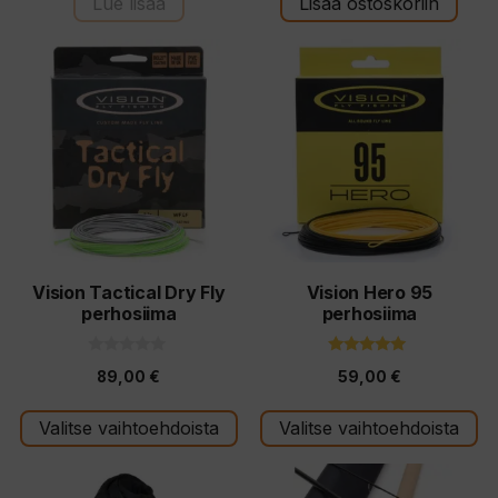
Lue lisää
Lisää ostoskoriin
ä
ä
Tällä
Tällä
tuotteella
tuotteella
on
on
useampi
useampi
muunnelma.
muunnelma.
Voit
Voit
tehdä
tehdä
valinnat
valinnat
tuotteen
tuotteen
Vision Tactical Dry Fly
Vision Hero 95
perhosiima
perhosiima
sivulla.
sivulla.
0
5.00
89,00
€
59,00
€
5
5:stä
:
s
t
Valitse vaihtoehdoista
Valitse vaihtoehdoista
ä
Tällä
Tällä