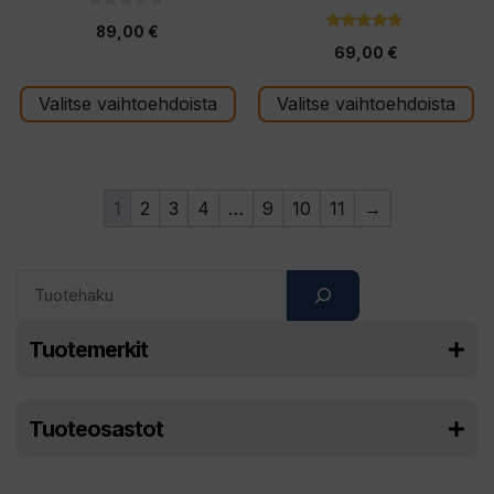
0
89,00
€
5
4.67
:
69,00
€
5:stä
s
t
ä
Valitse vaihtoehdoista
Valitse vaihtoehdoista
1
2
3
4
…
9
10
11
→
Search
Tuotemerkit
Tuoteosastot