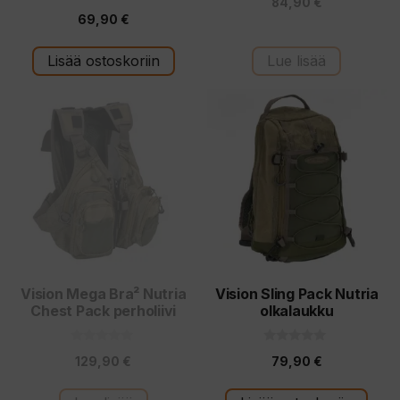
84,90
€
5:stä
0
69,90
€
5
:
s
t
Lisää ostoskoriin
Lue lisää
ä
Vision Mega Bra² Nutria
Vision Sling Pack Nutria
Chest Pack perholiivi
olkalaukku
0
0
129,90
€
79,90
€
5
5
:
:
s
s
t
t