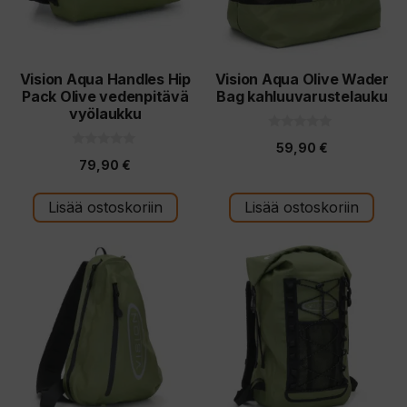
Vision Aqua Handles Hip
Vision Aqua Olive Wader
Pack Olive vedenpitävä
Bag kahluuvarustelauku
vyölaukku
0
59,90
€
5
0
:
79,90
€
5
s
:
t
s
ä
t
Lisää ostoskoriin
Lisää ostoskoriin
ä