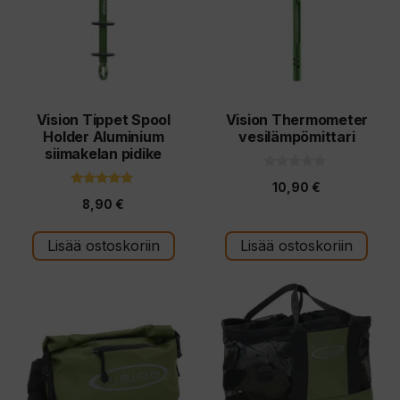
Vision Tippet Spool
Vision Thermometer
Holder Aluminium
vesilämpömittari
siimakelan pidike
0
10,90
€
5
5.00
:
8,90
€
5:stä
s
t
ä
Lisää ostoskoriin
Lisää ostoskoriin