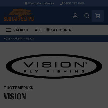
Myymälä Ivalossa
0400 192 648
VALIKKO
ALE
KATEGORIAT
Siirry
KOTI
>
KAUPPA
>
VISION
sisältöön
TUOTEMERKKI:
VISION