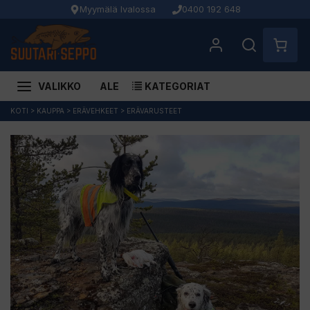
Myymälä Ivalossa
0400 192 648
VALIKKO
ALE
KATEGORIAT
Siirry
KOTI
>
KAUPPA
>
ERÄVEHKEET
>
ERÄVARUSTEET
sisältöön