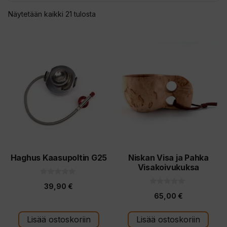
Sorted
Näytetään kaikki 21 tulosta
by
latest
Haghus Kaasupoltin G25
Niskan Visa ja Pahka
Visakoivukuksa
0
39,90
€
5
0
:
65,00
€
5
s
:
t
s
ä
t
Lisää ostoskoriin
Lisää ostoskoriin
ä