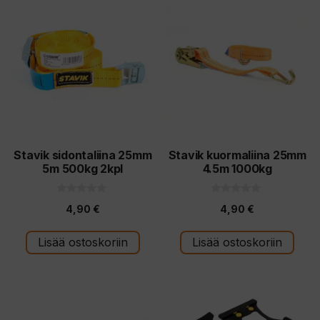
Stavik sidontaliina 25mm
Stavik kuormaliina 25mm
5m 500kg 2kpl
4.5m 1000kg
0
0
4,90
€
4,90
€
5
5
:
:
s
s
t
t
Lisää ostoskoriin
Lisää ostoskoriin
ä
ä
Tällä
tuotteella
on