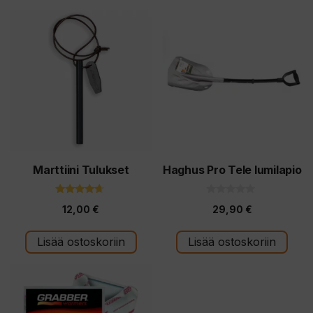
Marttiini Tulukset
Haghus Pro Tele lumilapio
4.50
0
12,00
€
29,90
€
5:stä
5
:
s
t
Lisää ostoskoriin
Lisää ostoskoriin
ä