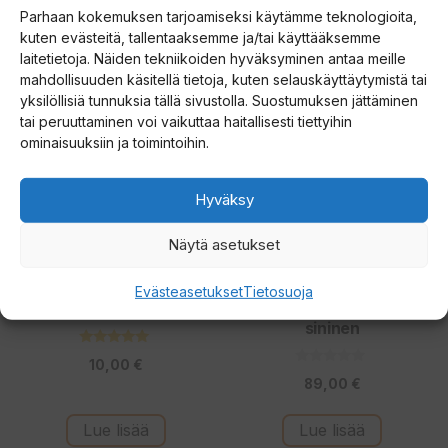
16,90
€
13,90
€
5:stä
5
Parhaan kokemuksen tarjoamiseksi käytämme teknologioita,
:
s
kuten evästeitä, tallentaaksemme ja/tai käyttääksemme
t
Lisää ostoskoriin
Lisää ostoskoriin
laitetietoja. Näiden tekniikoiden hyväksyminen antaa meille
ä
mahdollisuuden käsitellä tietoja, kuten selauskäyttäytymistä tai
yksilöllisiä tunnuksia tällä sivustolla. Suostumuksen jättäminen
tai peruuttaminen voi vaikuttaa haitallisesti tiettyihin
ominaisuuksiin ja toimintoihin.
Hyväksy
Näytä asetukset
Evästeasetukset
Tietosuoja
Wiggler jäänaskalit pillillä
Rapala 150N paukkuliivi
sininen
5.00
10,00
€
5:stä
0
89,00
€
5
:
s
t
Lue lisää
Lue lisää
ä