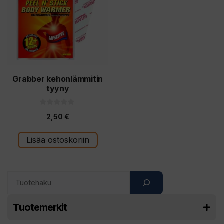
Grabber kehonlämmitin
tyyny
0
2,50
€
5
:
s
t
Lisää ostoskoriin
ä
Search
Tuotemerkit