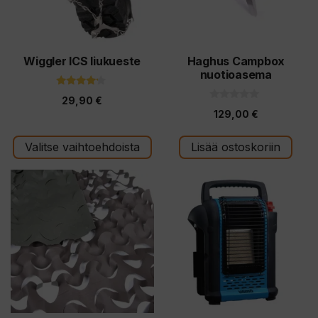
Voit
tehdä
valinnat
tuotteen
Wiggler ICS liukueste
Haghus Campbox
nuotioasema
sivulla.
4.00
29,90
€
5:stä
0
129,00
€
5
:
s
t
Valitse vaihtoehdoista
Lisää ostoskoriin
ä
Tällä
tuotteella
on
useampi
muunnelma.
Voit
tehdä
valinnat