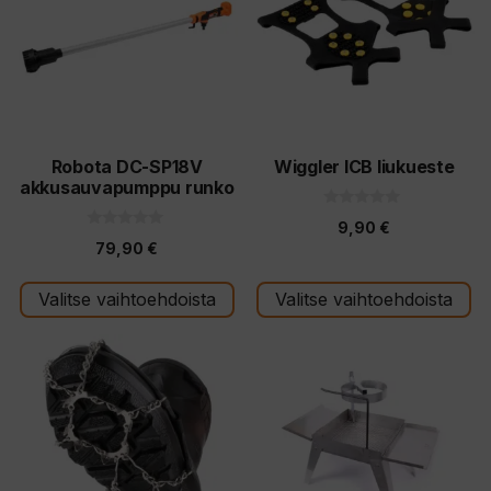
useampi
muunnelma.
Voit
tehdä
valinnat
tuotteen
Robota DC-SP18V
Wiggler ICB liukueste
akkusauvapumppu runko
sivulla.
0
9,90
€
5
0
:
79,90
€
5
s
:
t
s
ä
t
Valitse vaihtoehdoista
Valitse vaihtoehdoista
ä
Tällä
tuotteella
on
useampi
muunnelma.