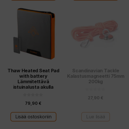
Thaw Heated Seat Pad
Scandinavian Tackle
with battery
Kalastusmagneetti 75mm
Lämmitettävä
200kg
istuinalusta akulla
0
27,90
€
5
0
:
79,90
€
5
s
:
t
s
ä
t
Lisää ostoskoriin
Lue lisää
ä