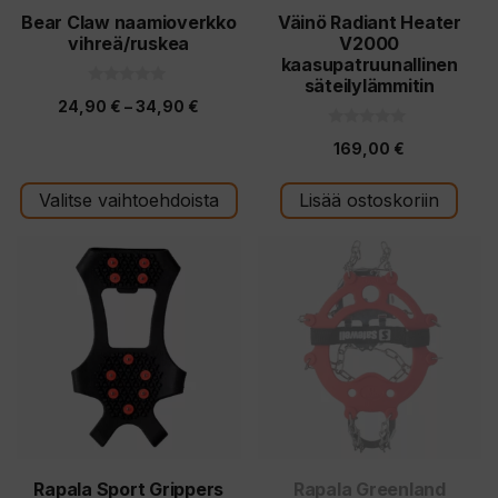
tuotteen
Bear Claw naamioverkko
Väinö Radiant Heater
vihreä/ruskea
V2000
sivulla.
kaasupatruunallinen
säteilylämmitin
0
Hintaluokka:
24,90
€
–
34,90
€
5
:
24,90 €
0
s
169,00
€
5
t
-
:
ä
s
34,90 €
t
Valitse vaihtoehdoista
Lisää ostoskoriin
ä
Tällä
Tällä
tuotteella
tuotteella
on
on
useampi
useampi
muunnelma.
muunnelma.
Voit
Voit
tehdä
tehdä
valinnat
valinnat
tuotteen
tuotteen
Rapala Sport Grippers
Rapala Greenland