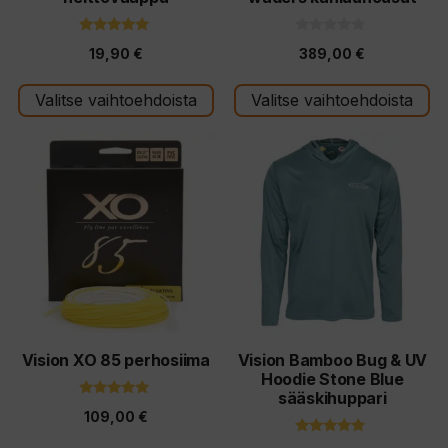
sivulla.
sivulla.
5.00
0
19,90
€
389,00
€
5:stä
5
:
s
t
Valitse vaihtoehdoista
Valitse vaihtoehdoista
ä
Tällä
Tällä
tuotteella
tuotteella
on
on
useampi
useampi
muunnelma.
muunnelma.
Voit
Voit
tehdä
tehdä
valinnat
valinnat
tuotteen
tuotteen
Vision XO 85 perhosiima
Vision Bamboo Bug & UV
Hoodie Stone Blue
sivulla.
sivulla.
sääskihuppari
5.00
109,00
€
5:stä
4.86