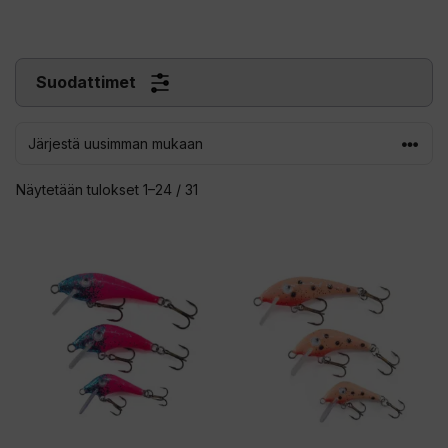
Suodattimet
Sorted
Näytetään tulokset 1–24 / 31
by
latest
Tällä
Tällä
tuotteella
tuotteella
on
on
useampi
useampi
muunnelma.
muunnelma.
Voit
Voit
tehdä
tehdä
valinnat
valinnat