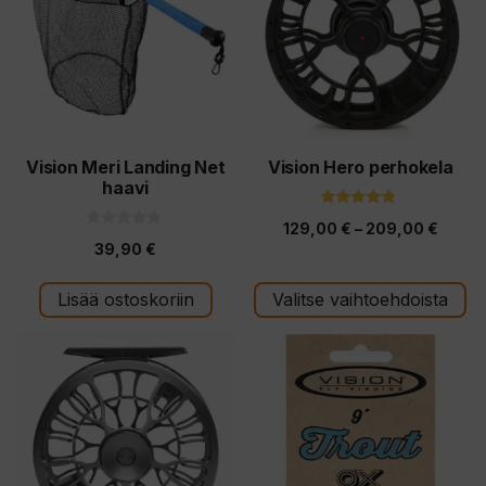
useampi
muunnelma.
Voit
tehdä
valinnat
tuotteen
Vision Meri Landing Net
Vision Hero perhokela
haavi
sivulla.
4.60
Hintal
129,00
€
–
209,00
€
5:stä
0
39,90
€
5
129,0
:
s
-
t
Lisää ostoskoriin
Valitse vaihtoehdoista
ä
209,0
Tällä
Tällä
tuotteella
tuotteella
on
on
useampi
useampi
muunnelma.
muunnelma.