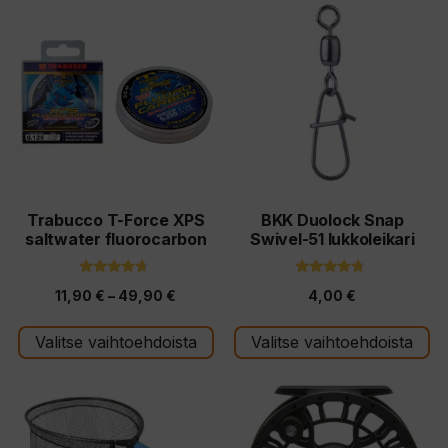
Tällä
Tällä
tuotteella
tuotteella
on
on
useampi
useampi
muunnelma.
muunnelma.
Voit
Voit
tehdä
tehdä
valinnat
valinnat
tuotteen
tuotteen
Trabucco T-Force XPS
BKK Duolock Snap
saltwater fluorocarbon
Swivel-51 lukkoleikari
sivulla.
sivulla.
4.50
4.50
Hintaluokka:
11,90
€
–
49,90
€
4,00
€
5:stä
5:stä
11,90 €
Valitse vaihtoehdoista
Valitse vaihtoehdoista
-
49,90 €
Tällä
tuotteella
on