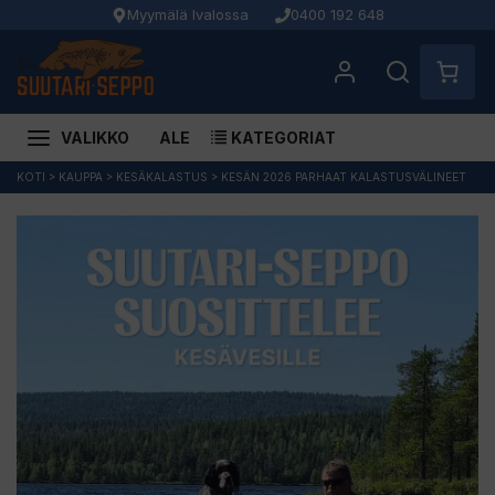
Myymälä Ivalossa
0400 192 648
VALIKKO
ALE
KATEGORIAT
Siirry
KOTI
>
KAUPPA
>
KESÄKALASTUS
>
KESÄN 2026 PARHAAT KALASTUSVÄLINEET
sisältöön