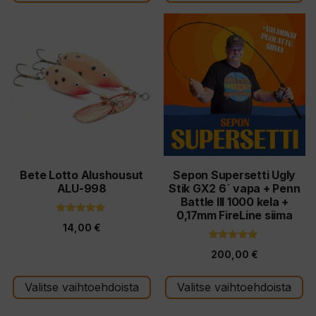
149,90
Tällä
tuotteella
on
useampi
muunnelma.
Voit
tehdä
valinnat
tuotteen
Bete Lotto Alushousut
Sepon Supersetti Ugly
ALU-998
Stik GX2 6´ vapa + Penn
sivulla.
Battle III 1000 kela +
0,17mm FireLine siima
4.88
14,00
€
5:stä
4.91
200,00
€
5:stä
Valitse vaihtoehdoista
Valitse vaihtoehdoista