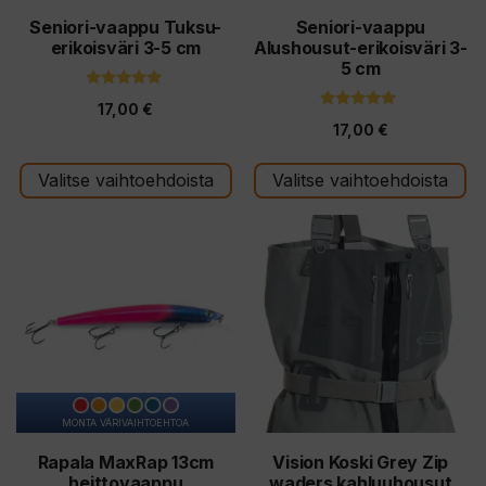
tuotteen
tuotteen
Seniori-vaappu Tuksu-
Seniori-vaappu
erikoisväri 3-5 cm
Alushousut-erikoisväri 3-
sivulla.
sivulla.
5 cm
4.74
17,00
€
5:stä
4.71
17,00
€
5:stä
Valitse vaihtoehdoista
Valitse vaihtoehdoista
Tällä
Tällä
tuotteella
tuotteella
on
on
useampi
useampi
muunnelma.
muunnelma.
Voit
Voit
tehdä
tehdä
MONTA VÄRIVAIHTOEHTOA
valinnat
valinnat
tuotteen
tuotteen
Rapala MaxRap 13cm
Vision Koski Grey Zip
heittovaappu
waders kahluuhousut