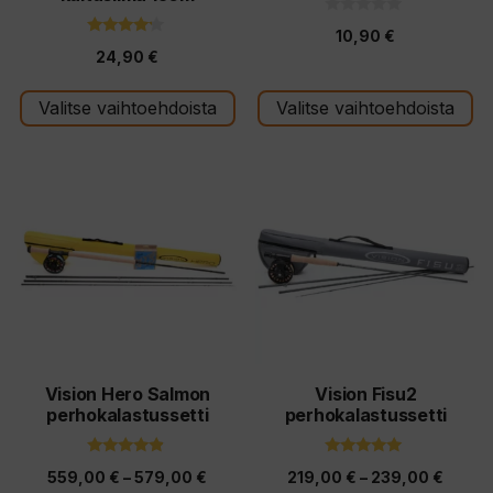
0
10,90
€
5
4.00
:
24,90
€
5:stä
s
t
ä
Valitse vaihtoehdoista
Valitse vaihtoehdoista
Tällä
Tällä
tuotteella
tuotteella
on
on
useampi
useampi
muunnelma.
muunnelma.
Voit
Voit
tehdä
tehdä
valinnat
valinnat
tuotteen
tuotteen
Vision Hero Salmon
Vision Fisu2
perhokalastussetti
perhokalastussetti
sivulla.
sivulla.
4.67
4.82
Hintaluokka:
Hintal
559,00
€
–
579,00
€
219,00
€
–
239,00
€
5:stä
5:stä