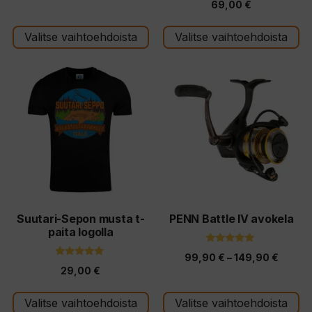
69,00
€
5:stä
Valitse vaihtoehdoista
Valitse vaihtoehdoista
Tällä
Tällä
tuotteella
tuotteella
on
on
useampi
useampi
muunnelma.
muunnelma.
Voit
Voit
tehdä
tehdä
valinnat
valinnat
tuotteen
tuotteen
Suutari-Sepon musta t-
PENN Battle IV avokela
paita logolla
sivulla.
sivulla.
5.00
Hintal
99,90
€
–
149,90
€
5:stä
5.00
29,00
€
5:stä
99,90
-
Valitse vaihtoehdoista
Valitse vaihtoehdoista