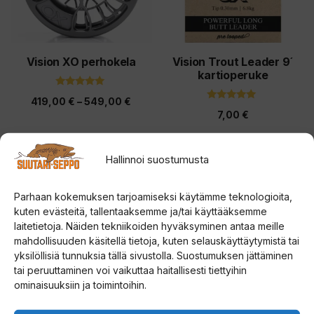
Voit
Voit
tehdä
tehdä
valinnat
valinnat
tuotteen
tuotteen
Vision XO perhokela
Vision Trout Leader 9´
kartioperuke
sivulla.
sivulla.
5.00
Hintaluokka:
419,00
€
–
549,00
€
5:stä
5.00
7,00
€
5:stä
419,00 €
-
Valitse vaihtoehdoista
Valitse vaihtoehdoista
549,00 €
Hallinnoi suostumusta
Tällä
Tällä
tuotteella
tuotteella
Parhaan kokemuksen tarjoamiseksi käytämme teknologioita,
kuten evästeitä, tallentaaksemme ja/tai käyttääksemme
on
on
laitetietoja. Näiden tekniikoiden hyväksyminen antaa meille
useampi
useampi
mahdollisuuden käsitellä tietoja, kuten selauskäyttäytymistä tai
muunnelma.
muunnelma.
yksilöllisiä tunnuksia tällä sivustolla. Suostumuksen jättäminen
tai peruuttaminen voi vaikuttaa haitallisesti tiettyihin
Voit
Voit
ominaisuuksiin ja toimintoihin.
tehdä
tehdä
valinnat
valinnat