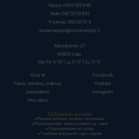
Seppo 0400 192 648
Kalle 040 5074 691
Y-tunnus 3605673-5
suutariseppo@suutariseppo.fi
Männiköntie 37
99800 Ivalo
Ma-Pe 9-19 | La 9-17 | Su 11-17
Oma tili
Facebook
Tilaus, toimitus, maksut,
Youtube
palautukset
Instagram
Peru tilaus
4.9/5 kaupan arvostelu
Nopea toimitus omasta varastosta
Pientekijöiden erikoistuotteet ja -värit
Supisuomalainen yritys
Tuotteet erityisesti Lapin vesille