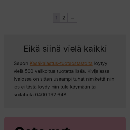
1
2
→
Eikä siinä vielä kaikki
Sepon
Kesäkalastus-tuoteostastolta
löytyy
vielä 500 valikoitua tuotetta lisää. Kivijalassa
Ivalossa on sitten useampi tuhat nimikettä niin
jos ei tästä löydy niin tule käymään tai
soitahuta 0400 192 648.