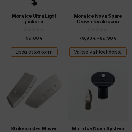
valinnat
tuotteen
Mora Ice Ultra Light
Mora Ice Nova Spare
jääkaira
Crown teräkruunu
sivulla.
0
0
Hintalu
99,00
€
79,90
€
–
89,90
€
5
5
:
:
79,90 
s
s
t
t
Lisää ostoskoriin
Valitse vaihtoehdoista
-
ä
ä
89,90 
Tällä
tuotteella
on
useampi
muunnelma.
Voit
tehdä
valinnat
tuotteen
Strikemaster Maven
Mora Ice Nova System