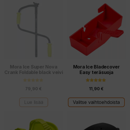
Tällä
tuotteella
on
useampi
muunnelma.
Voit
tehdä
valinnat
tuotteen
Mora Ice Super Nova
Mora Ice Bladecover
Crank Foldable black veivi
Easy teräsuoja
sivulla.
5.00
5.00
79,90
€
11,90
€
5:stä
5:stä
Lue lisää
Valitse vaihtoehdoista
Tällä
Tällä
tuotteella
tuotteella