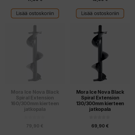
5
5:stä
:
s
t
Lisää ostoskoriin
Lisää ostoskoriin
ä
Mora Ice Nova Black
Mora Ice Nova Black
Spiral Extension
Spiral Extension
160/300mm kierteen
130/300mm kierteen
jatkopala
jatkopala
0
0
79,90
€
69,90
€
5
5
:
:
s
s