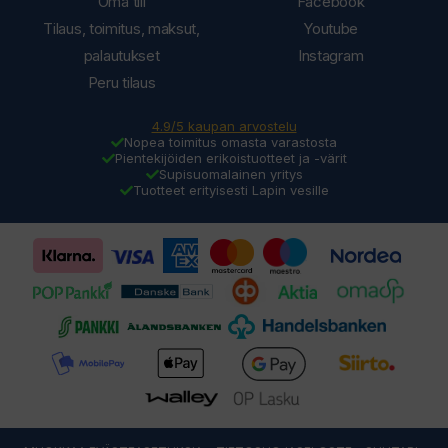
Oma tili
Facebook
Tilaus, toimitus, maksut,
Youtube
palautukset
Instagram
Peru tilaus
4.9/5 kaupan arvostelu
Nopea toimitus omasta varastosta
Pientekijöiden erikoistuotteet ja -värit
Supisuomalainen yritys
Tuotteet erityisesti Lapin vesille