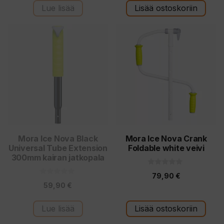
t
t
Lue lisää
Lisää ostoskoriin
ä
ä
Mora Ice Nova Black
Mora Ice Nova Crank
Universal Tube Extension
Foldable white veivi
300mm kairan jatkopala
0
79,90
€
5
0
:
59,90
€
5
s
:
t
s
ä
t
Lue lisää
Lisää ostoskoriin
ä