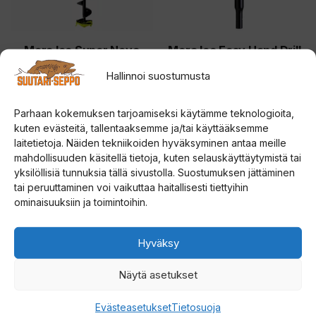
tehdä
valinnat
tuotteen
Mora Ice Super Nova
Mora Ice Easy Hand Drill
Black jääkaira
Extension 460mm Easy
sivulla.
Hallinnoi suostumusta
käsikairan jatkopala
3.67
Hintaluokka:
179,00
€
–
189,00
€
5:stä
5.00
Parhaan kokemuksen tarjoamiseksi käytämme teknologioita,
38,50
€
5:stä
179,00 €
kuten evästeitä, tallentaaksemme ja/tai käyttääksemme
-
laitetietoja. Näiden tekniikoiden hyväksyminen antaa meille
Valitse vaihtoehdoista
Lisää ostoskoriin
mahdollisuuden käsitellä tietoja, kuten selauskäyttäytymistä tai
189,00 €
yksilöllisiä tunnuksia tällä sivustolla. Suostumuksen jättäminen
tai peruuttaminen voi vaikuttaa haitallisesti tiettyihin
ominaisuuksiin ja toimintoihin.
Hyväksy
Näytä asetukset
Evästeasetukset
Tietosuoja