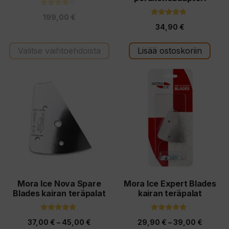
4.00
199,00
€
5:stä
4.50
34,90
€
5:stä
Valitse vaihtoehdoista
Lisää ostoskoriin
Tällä
Tällä
tuotteella
tuotteella
on
on
useampi
useampi
muunnelma.
muunnelma.
Voit
Voit
tehdä
tehdä
valinnat
valinnat
tuotteen
tuotteen
Mora Ice Nova Spare
Mora Ice Expert Blades
Blades kairan teräpalat
kairan teräpalat
sivulla.
sivulla.
5.00
5.00
Hintaluokka:
Hintalu
37,00
€
–
45,00
€
29,90
€
–
39,00
€
5:stä
5:stä