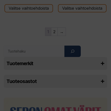
37,00 €
29,90 
Valitse vaihtoehdoista
Valitse vaihtoehdoista
-
-
45,00 €
39,00 
1
2
→
Search
Tuotemerkit
Tuoteosastot