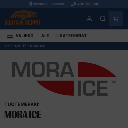
Myymälä Ivalossa
0400 192 648
VALIKKO
ALE
KATEGORIAT
Siirry
KOTI
>
KAUPPA
>
MORA ICE
sisältöön
TUOTEMERKKI:
MORA ICE