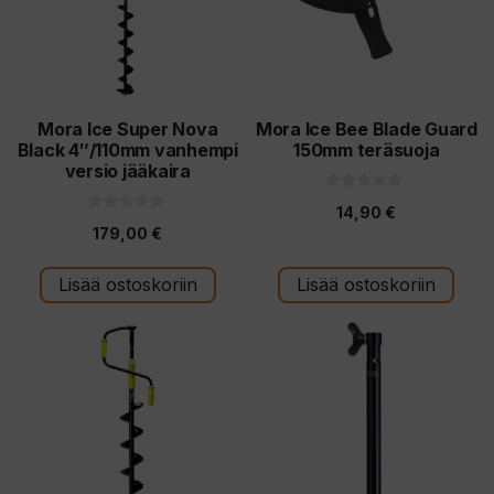
Mora Ice Super Nova
Mora Ice Bee Blade Guard
Black 4″/110mm vanhempi
150mm teräsuoja
versio jääkaira
0
14,90
€
5
0
:
179,00
€
5
s
:
t
s
ä
t
Lisää ostoskoriin
Lisää ostoskoriin
ä
Tällä
tuotteella
on
useampi
muunnelma.
Voit