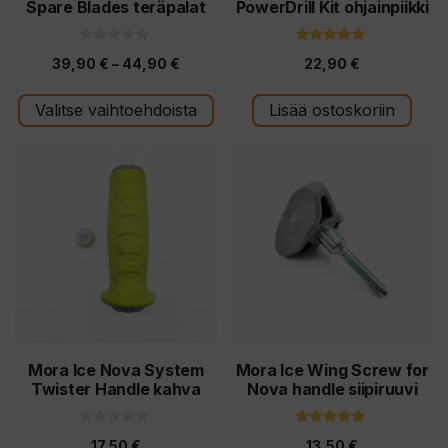
Spare Blades teräpalat
PowerDrill Kit ohjainpiikki
sivulla.
0
5.00
Hintaluokka:
39,90
€
–
44,90
€
22,90
€
5
5:stä
:
39,90 €
s
t
Valitse vaihtoehdoista
Lisää ostoskoriin
-
ä
44,90 €
Mora Ice Nova System
Mora Ice Wing Screw for
Twister Handle kahva
Nova handle siipiruuvi
0
5.00
17,50
€
13,50
€