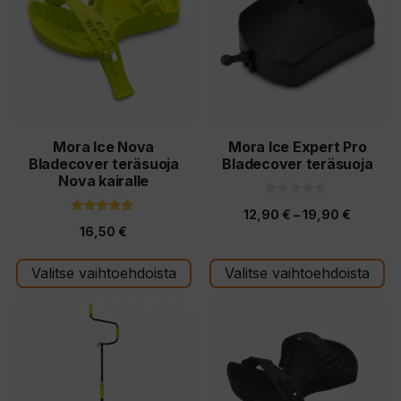
on
on
useampi
useampi
muunnelma.
muunnelma.
Voit
Voit
tehdä
tehdä
valinnat
valinnat
tuotteen
tuotteen
Mora Ice Nova
Mora Ice Expert Pro
Bladecover teräsuoja
Bladecover teräsuoja
sivulla.
sivulla.
Nova kairalle
0
Hintalu
12,90
€
–
19,90
€
5
5.00
:
16,50
€
5:stä
12,90 €
s
t
-
ä
Valitse vaihtoehdoista
Valitse vaihtoehdoista
19,90 €