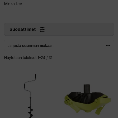
Mora Ice
Suodattimet
Sorted
Näytetään tulokset 1–24 / 31
by
latest
Tällä
tuotteella
on
useampi
muunnelma.
Voit
tehdä