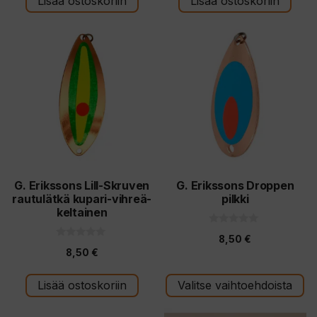
Lisää ostoskoriin
Lisää ostoskoriin
ä
Tällä
tuotteella
on
useampi
muunnelma.
Voit
tehdä
valinnat
tuotteen
G. Erikssons Lill-Skruven
G. Erikssons Droppen
rautulätkä kupari-vihreä-
pilkki
sivulla.
keltainen
0
8,50
€
5
0
:
8,50
€
5
s
:
t
s
ä
t
Lisää ostoskoriin
Valitse vaihtoehdoista
ä
Tällä