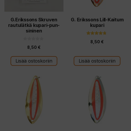
G.Erikssons Skruven
G. Erikssons Lill-Kaitum
rautulätkä kupari-pun-
kupari
sininen
4.50
8,50
€
5:stä
0
8,50
€
5
:
s
t
Lisää ostoskoriin
Lisää ostoskoriin
ä