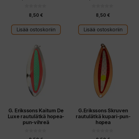
0
0
8,50
€
8,50
€
5
5
:
:
s
s
t
t
Lisää ostoskoriin
Lisää ostoskoriin
ä
ä
G. Erikssons Kaitum De
G.Erikssons Skruven
Luxe rautulätkä hopea-
rautulätkä kupari-pun-
pun-vihreä
hopea
0
0