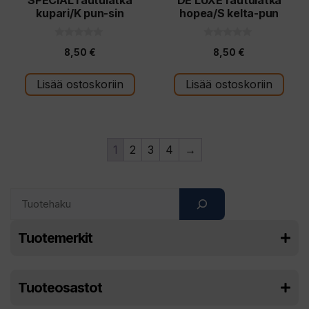
SPECIAL rautulätkä
DE LUXE rautulätkä
kupari/K pun-sin
hopea/S kelta-pun
0
0
8,50
€
8,50
€
5
5
:
:
s
s
t
t
Lisää ostoskoriin
Lisää ostoskoriin
ä
ä
1
2
3
4
→
Search
Tuotemerkit
Tuoteosastot