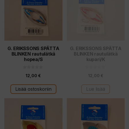
G. ERIKSSONS SPÄTTA
G. ERIKSSONS SPÄTTA
BLINKEN rautulätkä
BLINKEN rautulätkä
hopea/S
kupari/K
0
0
12,00
€
12,00
€
5
5
:
:
s
s
t
t
Lisää ostoskoriin
Lue lisää
ä
ä