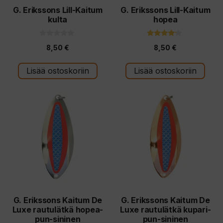
G. Erikssons Lill-Kaitum
G. Erikssons Lill-Kaitum
kulta
hopea
0
4.00
8,50
€
8,50
€
5
5:stä
:
s
t
Lisää ostoskoriin
Lisää ostoskoriin
ä
G. Erikssons Kaitum De
G. Erikssons Kaitum De
Luxe rautulätkä hopea-
Luxe rautulätkä kupari-
pun-sininen
pun-sininen