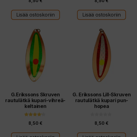
8,50
€
8,50
€
5
5
:
:
s
s
t
t
Lisää ostoskoriin
Lisää ostoskoriin
ä
ä
G.Erikssons Skruven
G. Erikssons Lill-Skruven
rautulätkä kupari-vihreä-
rautulätkä kupari pun-
keltainen
hopea
4.00
0
8,50
€
8,50
€
5:stä
5
:
s
t