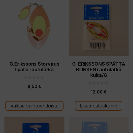
tuotteella
on
useampi
muunnelma.
Voit
tehdä
valinnat
tuotteen
G.Erikssons Storvirus
G. ERIKSSONS SPÄTTA
lipalla rautulätkä
BLINKEN rautulätkä
sivulla.
kulta/G
0
8,50
€
5
0
:
12,00
€
5
s
:
t
s
ä
t
Valitse vaihtoehdoista
Lisää ostoskoriin
ä