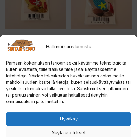
G. ERIKSSONS STOR
G. ERIKSSONS STOR
VIRUS 2-PINGEL
VIRUS 2-PINGEL
Hallinnoi suostumusta
rautulätkä kulta/G
rautulätkä hopea/S
Parhaan kokemuksen tarjoamiseksi käytämme teknologioita,
0
0
12,00
€
12,00
€
5
5
kuten evästeitä, tallentaaksemme ja/tai käyttääksemme
:
:
s
s
laitetietoja. Näiden tekniikoiden hyväksyminen antaa meille
t
t
Lisää ostoskoriin
Lisää ostoskoriin
mahdollisuuden käsitellä tietoja, kuten selauskäyttäytymistä tai
ä
ä
yksilöllisiä tunnuksia tällä sivustolla. Suostumuksen jättäminen
tai peruuttaminen voi vaikuttaa haitallisesti tiettyihin
ominaisuuksiin ja toimintoihin.
Hyväksy
Näytä asetukset