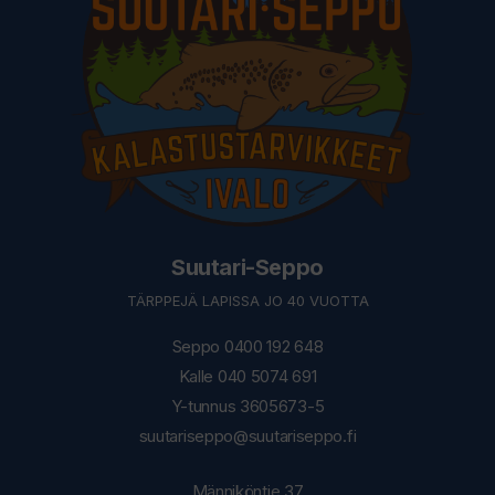
Suutari-Seppo
TÄRPPEJÄ LAPISSA JO 40 VUOTTA
Seppo 0400 192 648
Kalle 040 5074 691
Y-tunnus 3605673-5
suutariseppo@suutariseppo.fi
Männiköntie 37