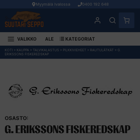
Myymälä Ivalossa
0400 192 648
VALIKKO
ALE
KATEGORIAT
Siirry
KOTI
>
KAUPPA
>
TALVIKALASTUS
>
PILKKIVIEHEET
>
RAUTULÄTKÄT
>
G.
ERIKSSONS FISKEREDSKAP
sisältöön
OSASTO:
G. ERIKSSONS FISKEREDSKAP