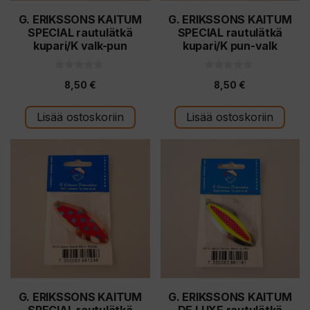
G. ERIKSSONS KAITUM
G. ERIKSSONS KAITUM
SPECIAL rautulätkä
SPECIAL rautulätkä
kupari/K valk-pun
kupari/K pun-valk
0
0
8,50
€
8,50
€
5
5
:
:
s
s
t
t
Lisää ostoskoriin
Lisää ostoskoriin
ä
ä
G. ERIKSSONS KAITUM
G. ERIKSSONS KAITUM