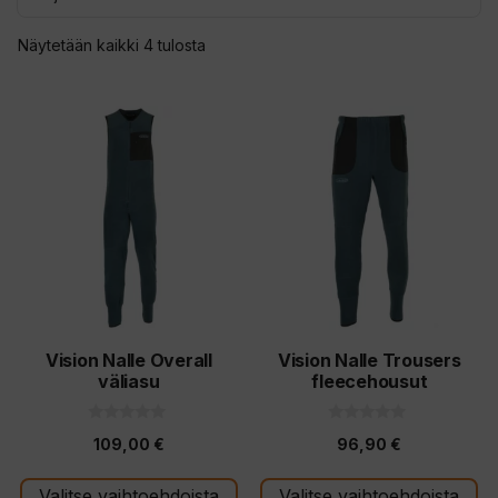
Sorted
Näytetään kaikki 4 tulosta
by
latest
Tällä
Tällä
tuotteella
tuotteella
on
on
useampi
useampi
muunnelma.
muunnelma.
Voit
Voit
tehdä
tehdä
valinnat
valinnat
tuotteen
tuotteen
Vision Nalle Overall
Vision Nalle Trousers
väliasu
fleecehousut
sivulla.
sivulla.
0
0
109,00
€
96,90
€
5
5
:
:
s
s
t
t
Valitse vaihtoehdoista
Valitse vaihtoehdoista