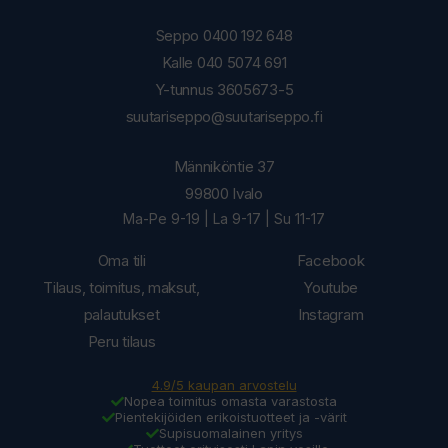
Seppo 0400 192 648
Kalle 040 5074 691
Y-tunnus 3605673-5
suutariseppo@suutariseppo.fi
Männiköntie 37
99800 Ivalo
Ma-Pe 9-19 | La 9-17 | Su 11-17
Oma tili
Facebook
Tilaus, toimitus, maksut,
Youtube
palautukset
Instagram
Peru tilaus
4.9/5 kaupan arvostelu
Nopea toimitus omasta varastosta
Pientekijöiden erikoistuotteet ja -värit
Supisuomalainen yritys