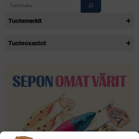
Search
Tuotemerkit
Tuoteosastot