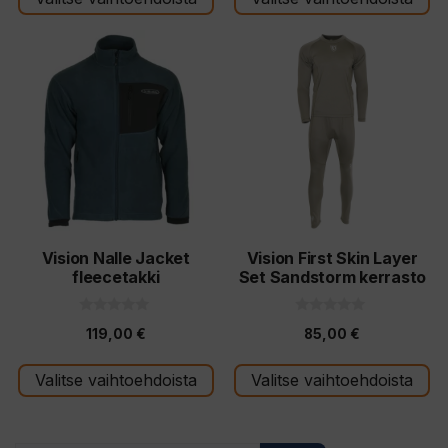
ä
ä
Tällä
Tällä
tuotteella
tuotteella
on
on
useampi
useampi
muunnelma.
muunnelma.
Voit
Voit
tehdä
tehdä
valinnat
valinnat
tuotteen
tuotteen
Vision Nalle Jacket
Vision First Skin Layer
fleecetakki
Set Sandstorm kerrasto
sivulla.
sivulla.
0
0
119,00
€
85,00
€
5
5
:
:
s
s
t
t
Valitse vaihtoehdoista
Valitse vaihtoehdoista
ä
ä