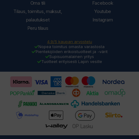
Oma tili
Facebook
Tilaus, toimitus, maksut,
Youtube
palautukset
Instagram
Peru tilaus
4.9/5 kaupan arvostelu
Nopea toimitus omasta varastosta
Pientekijöiden erikoistuotteet ja -värit
Supisuomalainen yritys
Tuotteet erityisesti Lapin vesille