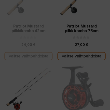
Patriot Mustard
Patriot Mustard
pilkkikombo 42cm
pilkkikombo 75cm
0
0
24,00
€
27,00
€
5
5
:
:
s
s
t
t
Valitse vaihtoehdoista
Valitse vaihtoehdoista
ä
ä