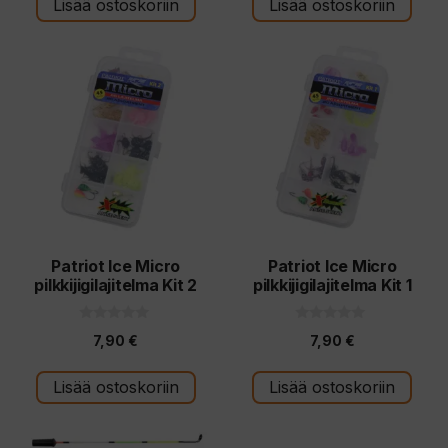
t
t
Lisää ostoskoriin
Lisää ostoskoriin
ä
ä
Patriot Ice Micro
Patriot Ice Micro
pilkkijigilajitelma Kit 2
pilkkijigilajitelma Kit 1
0
0
7,90
€
7,90
€
5
5
:
:
s
s
t
t
Lisää ostoskoriin
Lisää ostoskoriin
ä
ä
Tällä