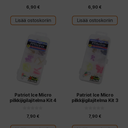
0
0
6,90
€
6,90
€
5
5
:
:
s
s
t
t
Lisää ostoskoriin
Lisää ostoskoriin
ä
ä
Patriot Ice Micro
Patriot Ice Micro
pilkkijigilajitelma Kit 4
pilkkijigilajitelma Kit 3
0
0
7,90
€
7,90
€
5
5
:
:
s
s