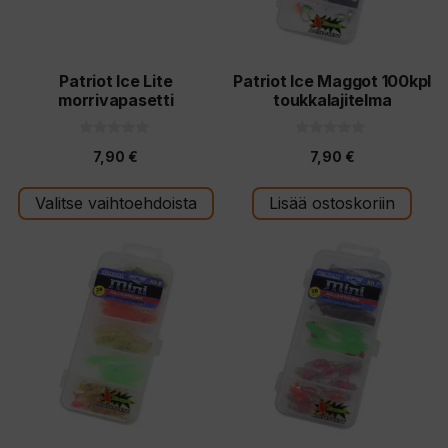
Patriot Ice Lite
Patriot Ice Maggot 100kpl
morrivapasetti
toukkalajitelma
0
0
7,90
€
7,90
€
5
5
:
:
s
s
t
t
Valitse vaihtoehdoista
Lisää ostoskoriin
ä
ä