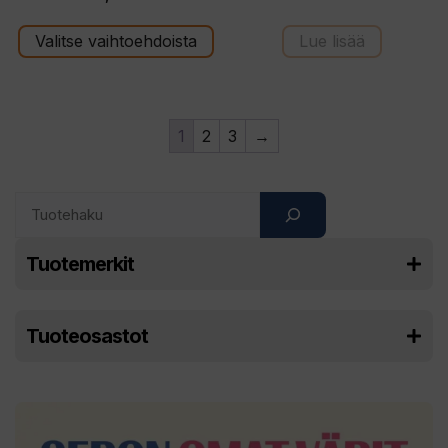
s
t
ä
Valitse vaihtoehdoista
Lue lisää
1
2
3
→
Search
Tuotemerkit
Tuoteosastot