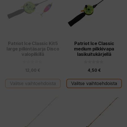
Patriot Ice Classic Kit5
Patriot Ice Classic
large pilkintäsarja Disco
medium pilkkivapa
valopilkillä
lasikuitukärjellä
0
0
12,00
€
4,50
€
5
5
:
:
s
s
t
t
Valitse vaihtoehdoista
Valitse vaihtoehdoista
ä
ä