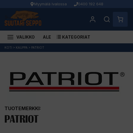
Myymälä Ivalossa
0400 192 648
VALIKKO
ALE
KATEGORIAT
Siirry
KOTI
>
KAUPPA
>
PATRIOT
sisältöön
TUOTEMERKKI:
PATRIOT