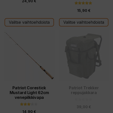
24,90
€
5
:
5.00
s
15,90
€
5:stä
t
ä
Valitse vaihtoehdoista
Valitse vaihtoehdoista
Patriot Corestick
Patriot Trekker
Mustard Light 62cm
reppujakkara
venepilkkivapa
0
39,00
€
5
3.00
:
14,90
€
5:stä