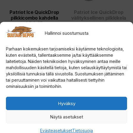
Patriot Ice QuickDrop
Patriot Ice QuickDrop
pilkkicombo kahdella
välityksellinen pilkkikela
kärjellä
5.00
Hallinnoi suostumusta
39,00
€
5:stä
5.00
59,00
€
5:stä
Parhaan kokemuksen tarjoamiseksi käytämme teknologioita,
Valitse vaihtoehdoista
Lue lisää
kuten evästeitä, tallentaaksemme ja/tai käyttääksemme
laitetietoja. Näiden tekniikoiden hyväksyminen antaa meille
mahdollisuuden käsitellä tietoja, kuten selauskäyttäytymistä tai
yksilöllisiä tunnuksia tällä sivustolla. Suostumuksen jättäminen
tai peruuttaminen voi vaikuttaa haitallisesti tiettyihin
ominaisuuksiin ja toimintoihin.
Hyväksy
Näytä asetukset
Evästeasetukset
Tietosuoja
Patriot Ice Disco 80mm
Patriot Multi Ice 52cm