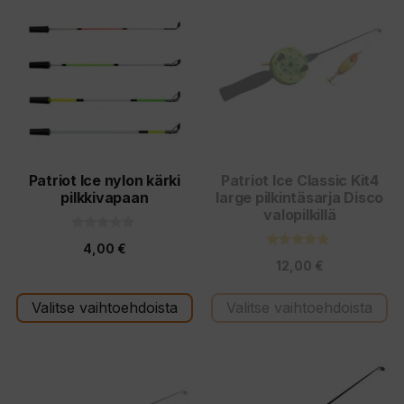
tuotteella
on
useampi
muunnelma.
Voit
tehdä
valinnat
tuotteen
Patriot Ice nylon kärki
Patriot Ice Classic Kit4
pilkkivapaan
large pilkintäsarja Disco
sivulla.
valopilkillä
0
4,00
€
5
5.00
:
12,00
€
5:stä
s
t
ä
Valitse vaihtoehdoista
Valitse vaihtoehdoista