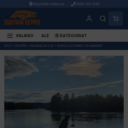
Myymälä Ivalossa
0400 192 648
VALIKKO
ALE
KATEGORIAT
Siirry
KOTI
>
KAUPPA
>
KESÄKALASTUS
>
KAIKULUOTAIMET JA KAMERAT
sisältöön