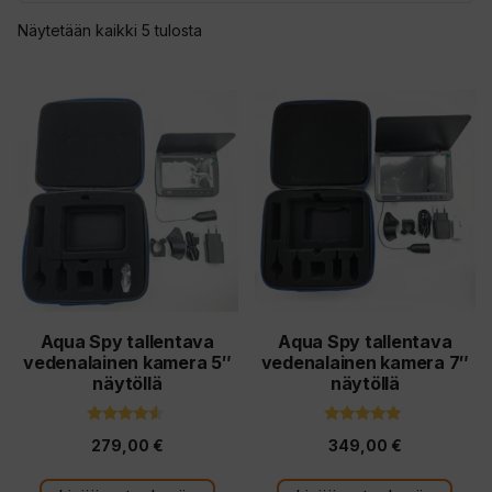
Sorted
Näytetään kaikki 5 tulosta
by
latest
Aqua Spy tallentava
Aqua Spy tallentava
vedenalainen kamera 5″
vedenalainen kamera 7″
näytöllä
näytöllä
4.33
5.00
279,00
€
349,00
€
5:stä
5:stä