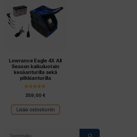
Lowrance Eagle 4X All
Season kaikuluotain
kesäanturilla sekä
pilkkianturilla
5.00
359,00
€
5:stä
Lisää ostoskoriin
Search