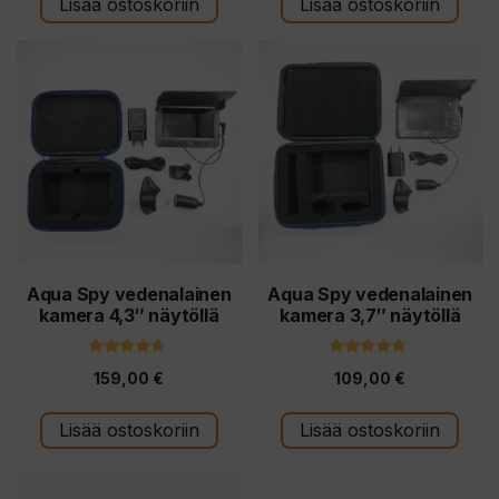
Lisää ostoskoriin
Lisää ostoskoriin
Aqua Spy vedenalainen
Aqua Spy vedenalainen
kamera 4,3″ näytöllä
kamera 3,7″ näytöllä
4.50
4.50
159,00
€
109,00
€
5:stä
5:stä
Lisää ostoskoriin
Lisää ostoskoriin