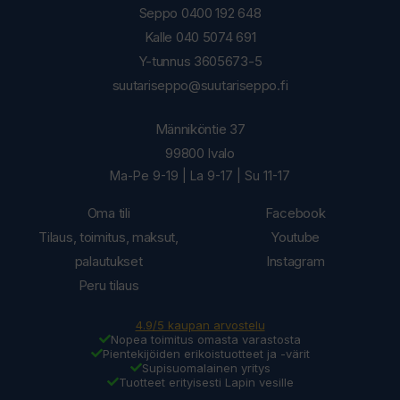
Seppo 0400 192 648
Kalle 040 5074 691
Y-tunnus 3605673-5
suutariseppo@suutariseppo.fi
Männiköntie 37
99800 Ivalo
Ma-Pe 9-19 | La 9-17 | Su 11-17
Oma tili
Facebook
Tilaus, toimitus, maksut,
Youtube
palautukset
Instagram
Peru tilaus
4.9/5 kaupan arvostelu
Nopea toimitus omasta varastosta
Pientekijöiden erikoistuotteet ja -värit
Supisuomalainen yritys
Tuotteet erityisesti Lapin vesille