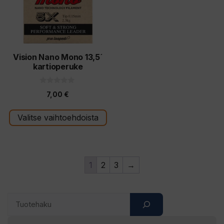
muunnelma.
Voit
tehdä
valinnat
tuotteen
Vision Nano Mono 13,5´
kartioperuke
sivulla.
0
7,00
€
5
:
s
t
Valitse vaihtoehdoista
ä
1
2
3
→
Search