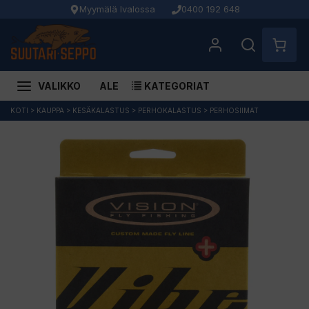
Myymälä Ivalossa
0400 192 648
VALIKKO
ALE
KATEGORIAT
Siirry
KOTI
>
KAUPPA
>
KESÄKALASTUS
>
PERHOKALASTUS
>
PERHOSIIMAT
sisältöön