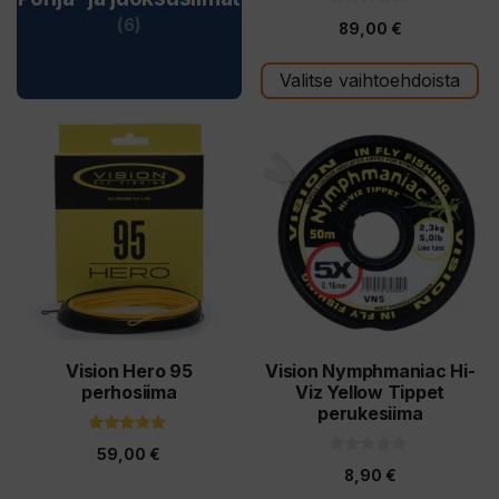
0
(6)
89,00
€
5
:
s
t
Valitse vaihtoehdoista
ä
Tällä
Tällä
tuotteella
tuotteella
on
on
useampi
useampi
muunnelma.
muunnelma.
Voit
Voit
tehdä
tehdä
valinnat
valinnat
tuotteen
tuotteen
Vision Hero 95
Vision Nymphmaniac Hi-
perhosiima
Viz Yellow Tippet
sivulla.
sivulla.
perukesiima
5.00
59,00
€
5:stä
0
8,90
€
5
: