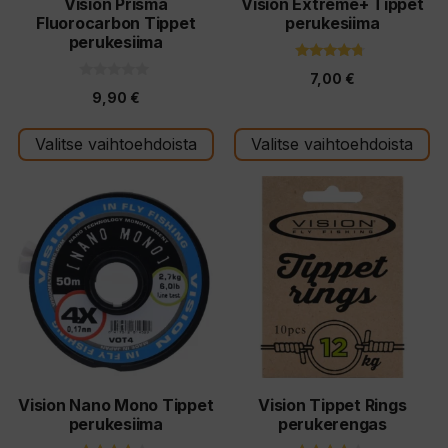
tuotteen
tuotteen
Vision Prisma
Vision Extreme+ Tippet
Fluorocarbon Tippet
perukesiima
sivulla.
sivulla.
perukesiima
4.50
7,00
€
5:stä
0
9,90
€
5
:
s
t
Valitse vaihtoehdoista
Valitse vaihtoehdoista
ä
Tällä
Tällä
tuotteella
tuotteella
on
on
useampi
useampi
muunnelma.
muunnelma.
Voit
Voit
tehdä
tehdä
valinnat
valinnat
tuotteen
tuotteen
Vision Nano Mono Tippet
Vision Tippet Rings
perukesiima
perukerengas
sivulla.
sivulla.