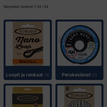
Sorted
Näytetään tulokset 1–24 / 59
by
latest
Loopit ja renkaat
Perukesiimat
(3)
(7)