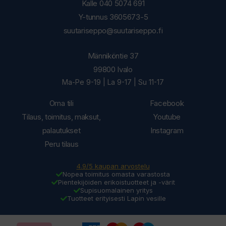
Kalle 040 5074 691
Y-tunnus 3605673-5
suutariseppo@suutariseppo.fi
Männiköntie 37
99800 Ivalo
Ma-Pe 9-19 | La 9-17 | Su 11-17
Oma tili
Facebook
Tilaus, toimitus, maksut,
Youtube
palautukset
Instagram
Peru tilaus
4.9/5 kaupan arvostelu
Nopea toimitus omasta varastosta
Pientekijöiden erikoistuotteet ja -värit
Supisuomalainen yritys
Tuotteet erityisesti Lapin vesille