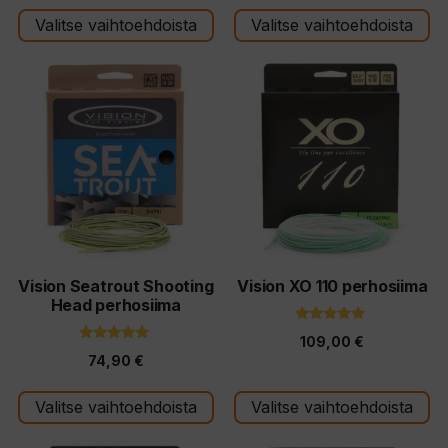
s
t
Valitse vaihtoehdoista
Valitse vaihtoehdoista
ä
Tällä
Tällä
tuotteella
tuotteella
on
on
useampi
useampi
muunnelma.
muunnelma.
Voit
Voit
tehdä
tehdä
valinnat
valinnat
tuotteen
tuotteen
Vision Seatrout Shooting
Vision XO 110 perhosiima
Head perhosiima
sivulla.
sivulla.
5.00
109,00
€
5:stä
5.00
74,90
€
5:stä
Valitse vaihtoehdoista
Valitse vaihtoehdoista