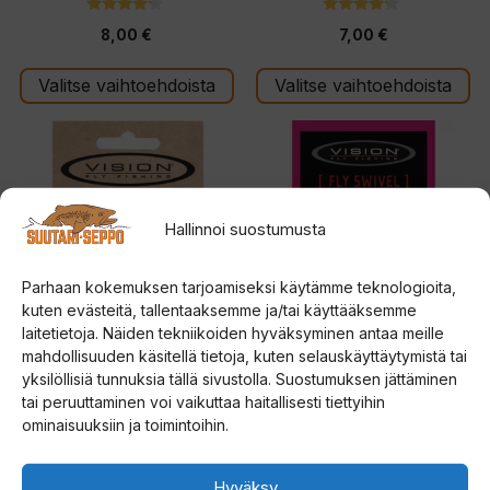
4.00
4.00
8,00
€
7,00
€
5:stä
5:stä
Valitse vaihtoehdoista
Valitse vaihtoehdoista
Tällä
tuotteella
on
useampi
Hallinnoi suostumusta
muunnelma.
Voit
Parhaan kokemuksen tarjoamiseksi käytämme teknologioita,
tehdä
kuten evästeitä, tallentaaksemme ja/tai käyttääksemme
laitetietoja. Näiden tekniikoiden hyväksyminen antaa meille
valinnat
mahdollisuuden käsitellä tietoja, kuten selauskäyttäytymistä tai
tuotteen
Vision Nano Loop Braided
Vision Fly Swivel peruke
yksilöllisiä tunnuksia tällä sivustolla. Suostumuksen jättäminen
Loops valmislenkki
sivulla.
tai peruuttaminen voi vaikuttaa haitallisesti tiettyihin
0
ominaisuuksiin ja toimintoihin.
7,00
€
5
0
:
7,00
€
5
s
:
t
Hyväksy
s