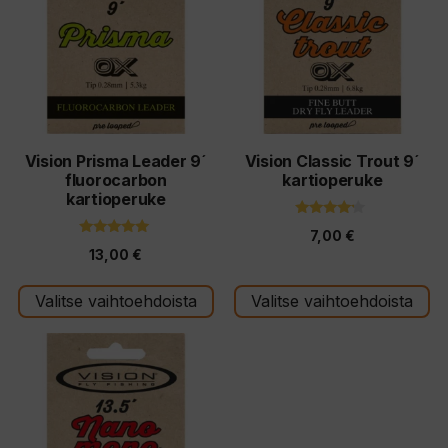
useampi
useampi
muunnelma.
muunnelma.
Voit
Voit
tehdä
tehdä
valinnat
valinnat
tuotteen
tuotteen
Vision Prisma Leader 9´
Vision Classic Trout 9´
fluorocarbon
kartioperuke
sivulla.
sivulla.
kartioperuke
4.00
7,00
€
5:stä
5.00
13,00
€
5:stä
Valitse vaihtoehdoista
Valitse vaihtoehdoista
Tällä
tuotteella
on
useampi