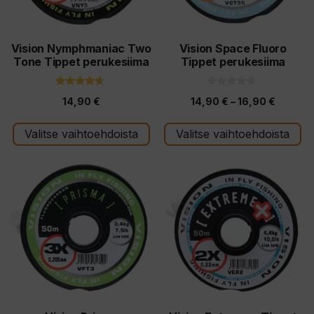
tehdä
tehdä
valinnat
valinnat
tuotteen
tuotteen
Vision Nymphmaniac Two
Vision Space Fluoro
Tone Tippet perukesiima
Tippet perukesiima
sivulla.
sivulla.
4.50
0
Hintalu
14,90
€
14,90
€
–
16,90
€
5:stä
5
:
14,90 €
s
t
Valitse vaihtoehdoista
Valitse vaihtoehdoista
-
ä
16,90 €
Tällä
Tällä
tuotteella
tuotteella
on
on
useampi
useampi
muunnelma.
muunnelma.
Voit
Voit
tehdä
tehdä
valinnat
valinnat