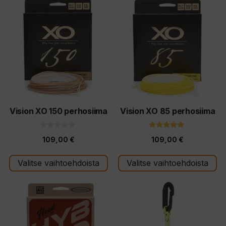
Tällä
Tällä
tuotteella
tuotteella
on
on
useampi
useampi
muunnelma.
muunnelma.
Voit
Voit
tehdä
tehdä
valinnat
valinnat
tuotteen
tuotteen
Vision XO 150 perhosiima
Vision XO 85 perhosiima
sivulla.
sivulla.
0
5.00
109,00
€
109,00
€
5
5:stä
:
s
t
Valitse vaihtoehdoista
Valitse vaihtoehdoista
ä
Tällä
tuotteella
on
useampi