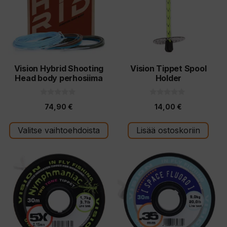
muunnelma.
Voit
tehdä
valinnat
tuotteen
Vision Hybrid Shooting
Vision Tippet Spool
Head body perhosiima
Holder
sivulla.
0
0
74,90
€
14,00
€
5
5
:
:
s
s
t
t
Valitse vaihtoehdoista
Lisää ostoskoriin
ä
ä
Tällä
Tällä
tuotteella
tuotteella
on
on
useampi
useampi
muunnelma.
muunnelma.
Voit
Voit