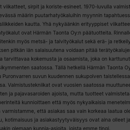
t viikatteet, sirpit ja koriste-esineet. 1970-luvulla valmis
nevässä määrin puutarhatyökaluihin myynnin tapahtues
liikkeiden kautta. Yhä nykyäänkin erityyppiset viikattee
työkalut ovat Härmän Taonta Oy:n päätuotteita. Rinnall
uitenkin myös metsä- ja talvityökalut sekä erä- ja retkeil
yksen pitkän iän salaisuutena voidaan pitää terätyökaluj
 tarvittavaa kokemusta ja osaamista, joka on karttunut
ikymmenten saatossa. Tällä hetkellä Härmän Taonta O
uu Puronvarren suvun kuudennen sukupolven taistellessa
ssa. Valmistustekniikat ovat vuosien saatossa muuttune
nten ja pajavasaroiden ajoista, mutta tuotteet valmistet
perinteitä kunnioittaen että myös nykyaikaisia menetelm
n varmistamme, että asiakas saa vain korkeaa laatua ol
tu, kotimaisuus ja asiakastyytyväisyys ovat aina olleet j
sakin olemaan kunnia-asioita, joista emme tingi.