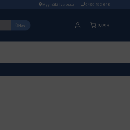
Myymälä Ivalossa
0400 192 648
Hae
0,00 €