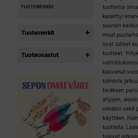
TUOTEMERKKI
tuotteina oliva
keskittyi ene
suurten keskus
Tuotemerkit
muut puutarha
ovat tulleet k
tuotteet. Yrit
Tuoteosastot
valmistuksessa
kasvanut vuos
toiminta jatk
teräksen pari
ahjojen, alasi
vieläkin sekä 
käyttäen. Näi
tuotteita. Laa
tulevat jatkos