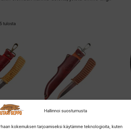
Sorted
5 tulosta
by
latest
Tällä
tuotteella
on
useampi
muunnelma.
Voit
tehdä
valinnat
Hallinnoi suostumusta
Taonta
Härmän Taonta
Hä
tuotteen
ukko
Eräpuukko
Retk
sivulla.
kahvalla
pähkinäpuukahvalla
rhaan kokemuksen tarjoamiseksi käytämme teknologioita, kuten