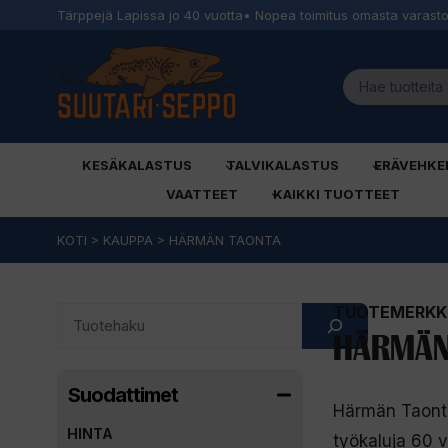
Tärppejä Lapissa jo 40 vuotta
• Nopea toimitus omasta varast
KESÄKALASTUS
TALVIKALASTUS
ERÄVEHKE
VAATTEET
KAIKKI TUOTTEET
Siirry
KOTI
>
KAUPPA
>
HÄRMÄN TAONTA
sisältöön
TUOTEMERKKI
Search
HÄRMÄN
Suodattimet
Härmän Taonta
HINTA
työkaluja 60 