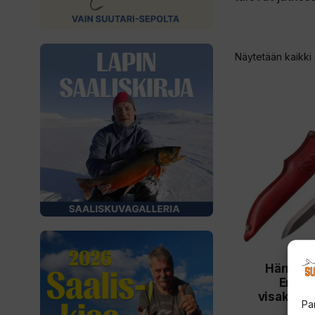
Näytetään kaikki 
Härmän 
Eräpu
visakoivu
Pa