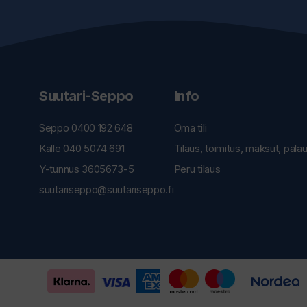
Suutari-Seppo
Info
Seppo 0400 192 648
Oma tili
Kalle 040 5074 691
Tilaus, toimitus, maksut, pala
Y-tunnus 3605673-5
Peru tilaus
suutariseppo@suutariseppo.fi