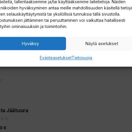
ästeitä, tallentaaksemme ja/tai käyttääksemme laitetietoja. Näiden
0
kniikoiden hyväksyminen antaa meille mahdollisuuden käsitellä tietoja
00
€
99,00
€
5
en selauskäyttäytymistä tai yksilöllisiä tunnuksia tällä sivustolla.
:
s
ostumuksen jättäminen tai peruuttaminen voi vaikuttaa haitallisesti
t
oskoriin
Valitse vaihtoehdoista
Lis
ttyihin ominaisuuksiin ja toimintoihin.
ä
Hyväksy
Näytä asetukset
Evästeasetukset
Tietosuoja
ta Jäätuura
00
€