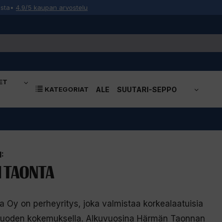
osta
•
4.9/5 kaupan arvostelu
ET
KATEGORIAT
ALE
SUUTARI-SEPPO
:
 TAONTA
 Oy on perheyritys, joka valmistaa korkealaatuisia
vuoden kokemuksella. Alkuvuosina Härmän Taonnan