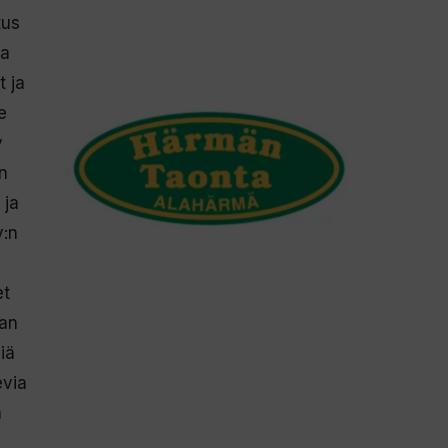
tus
sa
t ja
e
y
en
 ja
y:n
et
aan
iä
evia
a