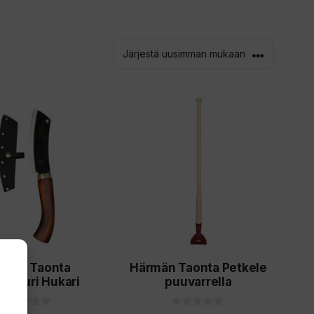
rmän Taonta
Härmän Taonta Petkele
ivesuri Hukari
puuvarrella