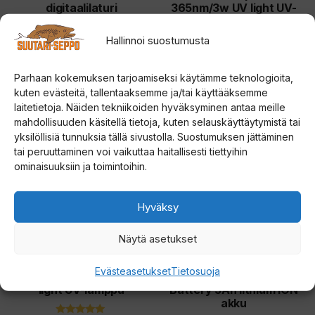
digitaalilaturi
365nm/3w UV light UV-
lamppu
Hallinnoi suostumusta
0
14,90
€
5
0
:
49,00
€
5
s
:
Parhaan kokemuksen tarjoamiseksi käytämme teknologioita,
t
s
ä
t
Lisää ostoskoriin
Lisää ostoskoriin
kuten evästeitä, tallentaaksemme ja/tai käyttääksemme
ä
laitetietoja. Näiden tekniikoiden hyväksyminen antaa meille
mahdollisuuden käsitellä tietoja, kuten selauskäyttäytymistä tai
yksilöllisiä tunnuksia tällä sivustolla. Suostumuksen jättäminen
tai peruuttaminen voi vaikuttaa haitallisesti tiettyihin
ominaisuuksiin ja toimintoihin.
Hyväksy
Näytä asetukset
Evästeasetukset
Tietosuoja
Gulff Hero 365nm/5W UV
Strikemaster Lithium 40V
light UV-lamppu
Battery 5Ah lithium ION
akku