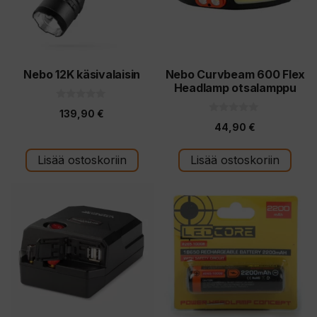
Nebo 12K käsivalaisin
Nebo Curvbeam 600 Flex
Headlamp otsalamppu
0
139,90
€
5
0
:
44,90
€
5
s
:
t
s
ä
t
Lisää ostoskoriin
Lisää ostoskoriin
ä