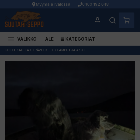
Myymälä Ivalossa
0400 192 648
VALIKKO
ALE
KATEGORIAT
Siirry
KOTI
>
KAUPPA
>
ERÄVEHKEET
>
LAMPUT JA AKUT
sisältöön