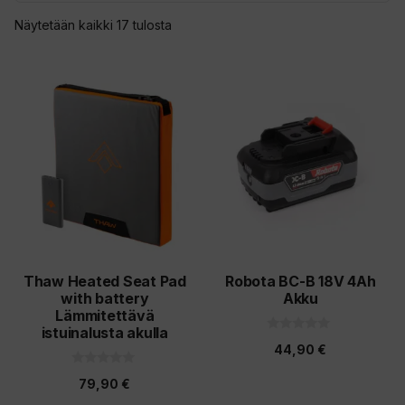
Sorted
Näytetään kaikki 17 tulosta
by
latest
Thaw Heated Seat Pad
Robota BC-B 18V 4Ah
with battery
Akku
Lämmitettävä
istuinalusta akulla
0
44,90
€
5
:
0
s
79,90
€
5
t
:
ä