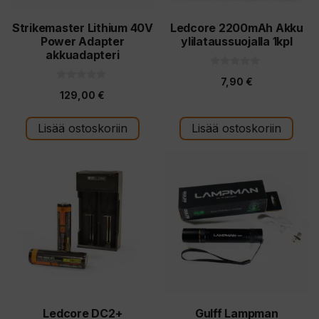
Strikemaster Lithium 40V
Ledcore 2200mAh Akku
Power Adapter
ylilataussuojalla 1kpl
akkuadapteri
0
7,90
€
5
0
:
129,00
€
5
s
:
t
s
ä
t
Lisää ostoskoriin
Lisää ostoskoriin
ä
Ledcore DC2+
Gulff Lampman