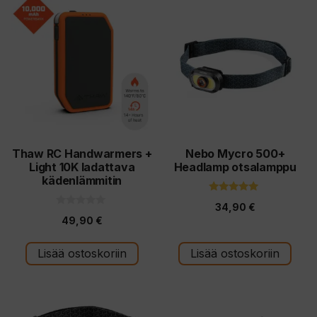
Thaw RC Handwarmers +
Nebo Mycro 500+
Light 10K ladattava
Headlamp otsalamppu
kädenlämmitin
5.00
34,90
€
5:stä
0
49,90
€
5
:
s
t
Lisää ostoskoriin
Lisää ostoskoriin
ä