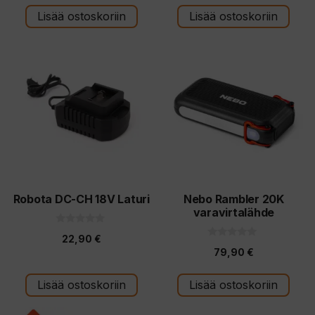
s
t
Lisää ostoskoriin
Lisää ostoskoriin
ä
Robota DC-CH 18V Laturi
Nebo Rambler 20K
varavirtalähde
0
22,90
€
5
0
:
79,90
€
5
s
:
t
s
ä
t
Lisää ostoskoriin
Lisää ostoskoriin
ä