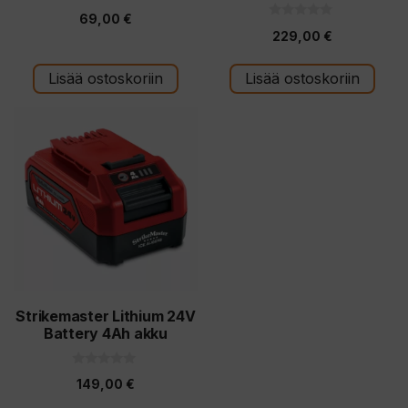
5.00
69,00
€
5:stä
0
229,00
€
5
:
s
t
Lisää ostoskoriin
Lisää ostoskoriin
ä
Strikemaster Lithium 24V
Battery 4Ah akku
0
149,00
€
5
: