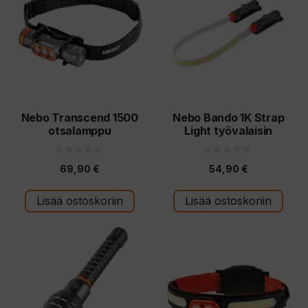
Nebo Transcend 1500
Nebo Bando 1K Strap
otsalamppu
Light työvalaisin
0
0
69,90
€
54,90
€
5
5
:
:
s
s
t
t
Lisää ostoskoriin
Lisää ostoskoriin
ä
ä