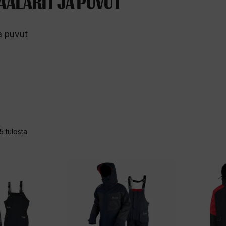
AALARIT JA PUVUT
ja puvut
Sorted
5 tulosta
by
latest
Tällä
Tällä
tuotteella
tuotteell
on
on
useampi
useampi