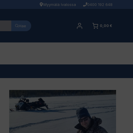
Myymälä Ivalossa
0400 192 648
Hae
0,00 €