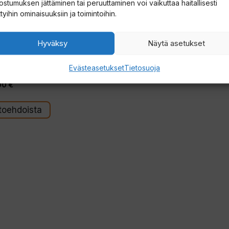
ostumuksen jättäminen tai peruuttaminen voi vaikuttaa haitallisesti
ttyihin ominaisuuksiin ja toimintoihin.
Hyväksy
Näytä asetukset
er Battle
 takki
Evästeasetukset
Tietosuoja
0
00
€
tä
htoehdoista