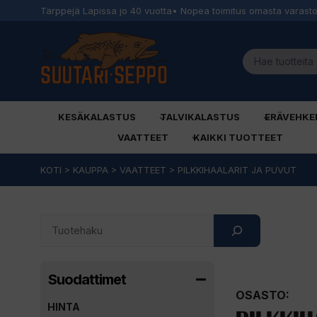
Tärppejä Lapissa jo 40 vuotta
• Nopea toimitus omasta varast
KESÄKALASTUS
TALVIKALASTUS
ERÄVEHKE
VAATTEET
KAIKKI TUOTTEET
Siirry
KOTI
>
KAUPPA
>
VAATTEET
>
PILKKIHAALARIT JA PUVUT
sisältöön
Search
Suodattimet
OSASTO:
HINTA