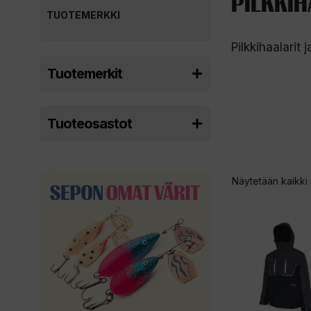
PILKKIH
TUOTEMERKKI
Pilkkihaalarit 
Tuotemerkit
Tuoteosastot
Näytetään kaikki 
Tällä
tuotteella
on
useampi