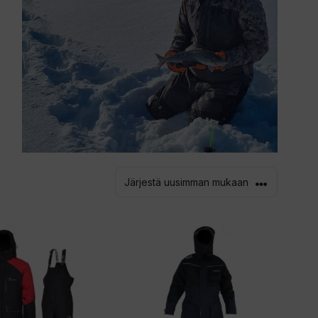
Tällä
a
tuotteella
on
useampi