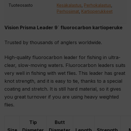
Tuoteosasto
Kesäkalastus
,
Perhokalastus
,
Perhosiimat
,
Kartioperukkeet
Vision Prisma Leader 9´ fluorocarbon kartioperuke
Trusted by thousands of anglers worldwide.
High-quality fluorocarbon leader for fishing in ultra-
clear, slow-moving waters. Fluorocarbon leaders suits
very well in fishing with wet flies. This leader has great
knot strength, and it is easy to tie, thanks to a special
coating and stretch. It is still hard material, so it gives
you great turnover if you are using heavy weighted
flies.
Tip
Butt
Size
Diameter
Diameter
Length
Strength
M