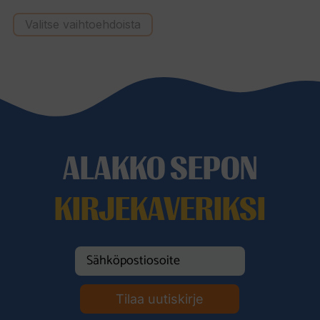
hinta
hinta
Valitse vaihtoehdoista
oli:
on:
269,00 €.
169,00 €.
ALAKKO SEPON
KIRJEKAVERIKSI
Tilaa uutiskirje