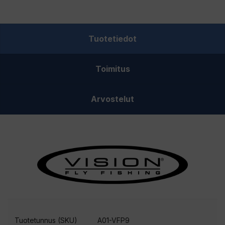
Leader
9
´
Tuotetiedot
fluorocarbon
kartioperuke
Toimitus
määrä
Arvostelut
Tuotetunnus (SKU)
A01-VFP9