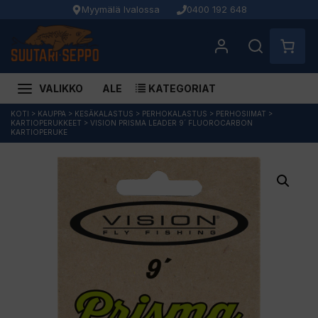
Myymälä Ivalossa
0400 192 648
VALIKKO
ALE
KATEGORIAT
Siirry
KOTI
>
KAUPPA
>
KESÄKALASTUS
>
PERHOKALASTUS
>
PERHOSIIMAT
>
KARTIOPERUKKEET
>
VISION PRISMA LEADER 9´ FLUOROCARBON
sisältöön
KARTIOPERUKE