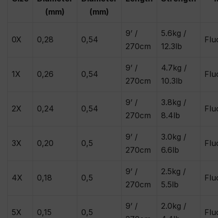
(mm)
(mm)
9’ /
5.6kg /
0X
0,28
0,54
Flu
270cm
12.3lb
9’ /
4.7kg /
1X
0,26
0,54
Flu
270cm
10.3lb
9’ /
3.8kg /
2X
0,24
0,54
Flu
270cm
8.4lb
9’ /
3.0kg /
3X
0,20
0,5
Flu
270cm
6.6lb
9’ /
2.5kg /
4X
0,18
0,5
Flu
270cm
5.5lb
9’ /
2.0kg /
5X
0,15
0,5
Flu