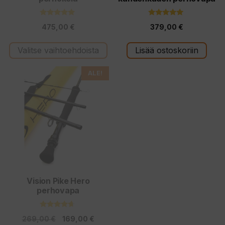
sivulla.
5.00
5.00
475,00
€
379,00
€
5:stä
5:stä
Valitse vaihtoehdoista
Lisää ostoskoriin
Tällä
ALE!
tuotteella
on
useampi
muunnelma.
Voit
tehdä
valinnat
tuotteen
Vision Pike Hero
perhovapa
sivulla.
4.50
Alkuperäinen
Nykyinen
269,00
€
169,00
€
5:stä