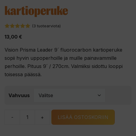
kartioperuke
(
3
tuotearviota)
5.00
5:stä
13,00
€
Vision Prisma Leader 9´ fluorocarbon kartioperuke
sopii hyvin uppoperhoille ja muille painavammille
perhoille. Pituus 9´ / 270cm. Valmiiksi sidottu looppi
toisessa päässä.
Vahvuus
-
+
LISÄÄ OSTOSKORIIN
Vision
Prisma