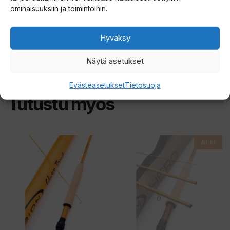
ominaisuuksiin ja toimintoihin.
Hyväksy
Näytä asetukset
Evästeasetukset
Tietosuoja
Tutustu myös
Tällä
ALE!
tuotteella
on
useampi
muunnelma.
Voit
tehdä