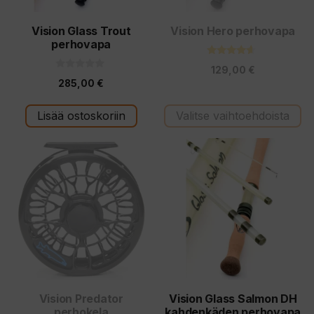
valinnat
tuotteen
Vision Glass Trout
Vision Hero perhovapa
perhovapa
sivulla.
4.40
129,00
€
5:stä
0
285,00
€
5
:
s
t
Lisää ostoskoriin
Valitse vaihtoehdoista
ä
Tällä
tuotteella
on
useampi
muunnelma.
Voit
tehdä
valinnat
tuotteen
Vision Predator
Vision Glass Salmon DH
perhokela
kahdenkäden perhovapa