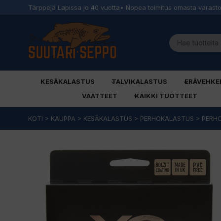
Tärppejä Lapissa jo 40 vuotta
• Nopea toimitus omasta varast
KESÄKALASTUS
TALVIKALASTUS
ERÄVEHKE
VAATTEET
KAIKKI TUOTTEET
Siirry
KOTI
>
KAUPPA
>
KESÄKALASTUS
>
PERHOKALASTUS
>
PERHO
sisältöön