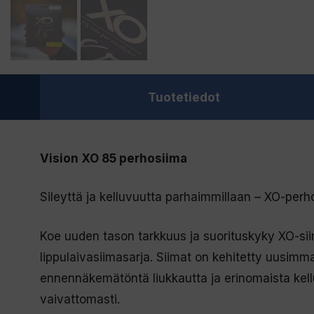
Tuotetiedot
Vision XO 85 perhosiima
Sileyttä ja kelluvuutta parhaimmillaan – XO-perh
Koe uuden tason tarkkuus ja suorituskyky XO-s
lippulaivasiimasarja. Siimat on kehitetty uusimmal
ennennäkemätöntä liukkautta ja erinomaista kellu
vaivattomasti.