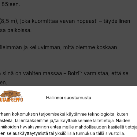
 85:een.
 (8,5 m), joka kuormittaa vavan nopeasti – täydellinen
issa paikoissa.
a sileimmän ja kelluvimman, mitä olemme koskaan
a siinä on vähiten massaa – Bolzi™ varmistaa, että se
en.
Hallinnoi suostumusta
ana kaikissa olosuhteissa, toisin kuin monet siimat,
ukaan.
rhaan kokemuksen tarjoamiseksi käytämme teknologioita, kuten
ästeitä, tallentaaksemme ja/tai käyttääksemme laitetietoja. Näiden
kniikoiden hyväksyminen antaa meille mahdollisuuden käsitellä tietoja
en selauskäyttäytymistä tai yksilöllisiä tunnuksia tällä sivustolla.