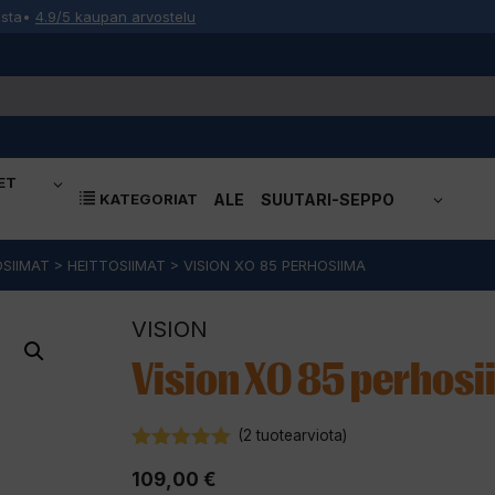
osta
•
4.9/5 kaupan arvostelu
ET
KATEGORIAT
ALE
SUUTARI-SEPPO
SIIMAT
>
HEITTOSIIMAT
>
VISION XO 85 PERHOSIIMA
VISION
Vision XO 85 perhos
(
2
tuotearviota)
5.00
5:stä
109,00
€