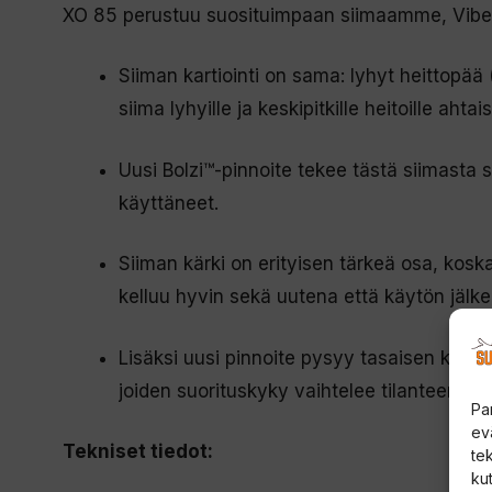
XO 85 perustuu suosituimpaan siimaamme, Vibe
Siiman kartiointi on sama: lyhyt heittopää
siima lyhyille ja keskipitkille heitoille ahta
Uusi Bolzi™-pinnoite tekee tästä siimast
käyttäneet.
Siiman kärki on erityisen tärkeä osa, kosk
kelluu hyvin sekä uutena että käytön jälke
Lisäksi uusi pinnoite pysyy tasaisen kelluv
joiden suorituskyky vaihtelee tilanteen m
Pa
ev
Tekniset tiedot:
te
kut