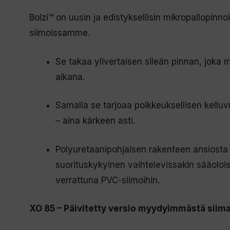
Bolzi™ on uusin ja edistyksellisin mikropallopinn
siimoissamme.
Se takaa ylivertaisen sileän pinnan, jok
aikana.
Samalla se tarjoaa poikkeuksellisen kelluv
– aina kärkeen asti.
Polyuretaanipohjaisen rakenteen ansiosta 
suorituskykyinen vaihtelevissakin sääolois
verrattuna PVC-siimoihin.
XO 85 – Päivitetty versio myydyimmästä sii