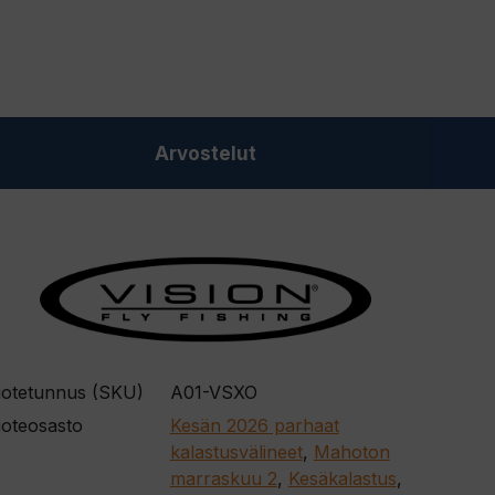
Arvostelut
otetunnus (SKU)
A01-VSXO
oteosasto
Kesän 2026 parhaat
kalastusvälineet
,
Mahoton
marraskuu 2
,
Kesäkalastus
,