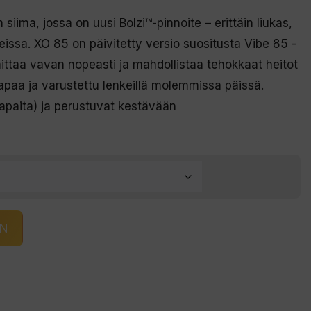
iima, jossa on uusi Bolzi™-pinnoite – erittäin liukas,
eissa. XO 85 on päivitetty versio suositusta Vibe 85 -
ittaa vavan nopeasti ja mahdollistaa tehokkaat heitot
vapaa ja varustettu lenkeillä molemmissa päissä.
apaita) ja perustuvat kestävään
IN