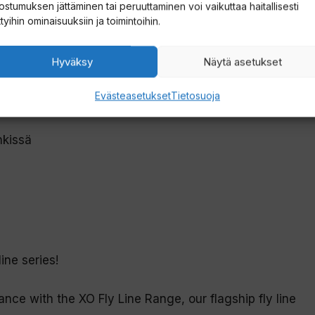
ostumuksen jättäminen tai peruuttaminen voi vaikuttaa haitallisesti
ttyihin ominaisuuksiin ja toimintoihin.
nssa
te
Hyväksy
Näytä asetukset
Evästeasetukset
Tietosuoja
noissa #5–#7
nkissä
ine series!
nce with the XO Fly Line Range, our flagship fly line