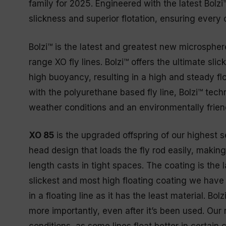
family for 2025. Engineered with the latest Bolz
slickness and superior flotation, ensuring every 
Bolzi™ is the latest and greatest new microsphe
range XO fly lines. Bolzi™ offers the ultimate sli
high buoyancy, resulting in a high and steady floa
with the polyurethane based fly line, Bolzi™ tech
weather conditions and an environmentally frien
XO 85
is the upgraded offspring of our highest se
head design that loads the fly rod easily, makin
length casts in tight spaces. The coating is the l
slickest and most high floating coating we have e
in a floating line as it has the least material. Bol
more importantly, even after it’s been used. Our n