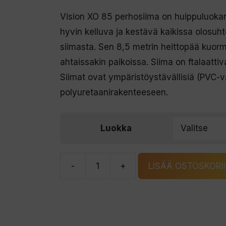
Vision XO 85 perhosiima on huippuluokan s
hyvin kelluva ja kestävä kaikissa olosuht
siimasta. Sen 8,5 metrin heittopää kuorm
ahtaissakin paikoissa. Siima on ftalaatti
Siimat ovat ympäristöystävällisiä (PVC-v
polyuretaanirakenteeseen.
Luokka
-
+
LISÄÄ OSTOSKORI
Vision
XO
85
perhosiima