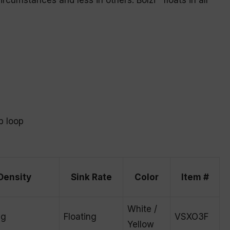
ircumstances and less in others. Bolzi™ floats in all
p loop
Density
Sink Rate
Color
Item #
White /
ng
Floating
VSXO3F
Yellow