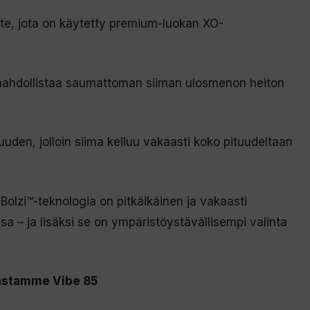
oite, jota on käytetty premium-luokan XO-
a mahdollistaa saumattoman siiman ulosmenon heiton
uuden, jolloin siima kelluu vakaasti koko pituudeltaan
Bolzi™-teknologia on pitkäikäinen ja vakaasti
sa – ja lisäksi se on ympäristöystävällisempi valinta
mastamme Vibe 85