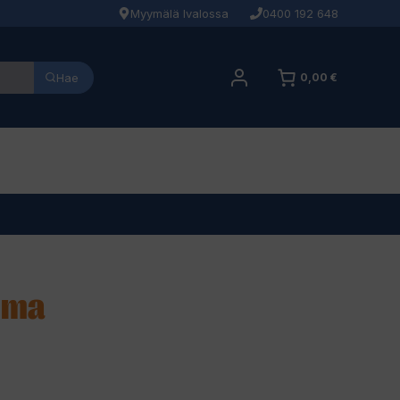
Myymälä Ivalossa
0400 192 648
Hae
0,00 €
iima