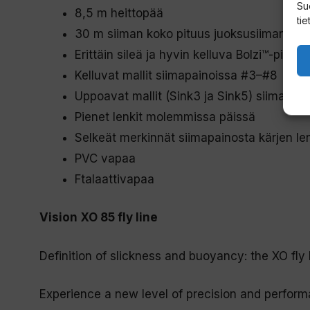
Su
8,5 m heittopää
tie
30 m siiman koko pituus juoksusiiman ka
Erittäin sileä ja hyvin kelluva Bolzi™-pinnoi
Kelluvat mallit siimapainoissa #3–#8
Uppoavat mallit (Sink3 ja Sink5) siimapai
Pienet lenkit molemmissa päissä
Selkeät merkinnät siimapainosta kärjen le
PVC vapaa
Ftalaattivapaa
Vision XO 85 fly line
Definition of slickness and buoyancy: the XO fly l
Experience a new level of precision and performa