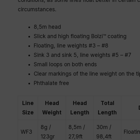
conditions, as some lines float better in certain c
circumstances.
8,5m head
Slick and high floating Bolzi™ coating
Floating, line weights #3 – #8
Sink 3 and sink 5, line weights #5 – #7
Small loops on both ends
Clear markings of the line weight on the ti
Phthalate free
Line
Head
Head
Total
Size
Weight
Length
Length
8g /
8,5m /
30m /
WF3
Floati
123gr
27,9ft
98,4ft