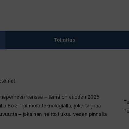
määrä
Toimitus
osiimat!
iimaperheen kanssa – tämä on vuoden 2025
Tu
la Bolzi™-pinnoiteteknologialla, joka tarjoaa
Tu
vuutta – jokainen heitto liukuu veden pinnalla