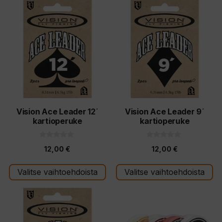
Tällä
Tällä
tuotteella
tuotteella
on
on
useampi
useampi
muunnelma.
muunnelma.
Voit
Voit
tehdä
tehdä
valinnat
valinnat
tuotteen
tuotteen
Vision Ace Leader 12´
Vision Ace Leader 9´
kartioperuke
kartioperuke
sivulla.
sivulla.
0
0
12,00
€
12,00
€
5
5
:
:
s
s
t
t
Valitse vaihtoehdoista
Valitse vaihtoehdoista
ä
ä
Tällä
Tällä
tuotteella
tuotteella
on
on