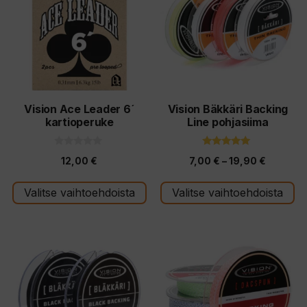
useampi
useampi
muunnelma.
muunnelma.
Voit
Voit
tehdä
tehdä
valinnat
valinnat
tuotteen
tuotteen
Vision Ace Leader 6´
Vision Bäkkäri Backing
kartioperuke
Line pohjasiima
sivulla.
sivulla.
0
4.80
Hintaluo
12,00
€
7,00
€
–
19,90
€
5
5:stä
:
7,00 €
s
t
Valitse vaihtoehdoista
Valitse vaihtoehdoista
-
ä
19,90 €
Tällä
Tällä
tuotteella
tuotteella
on
on
useampi
useampi
muunnelma.
muunnelma.