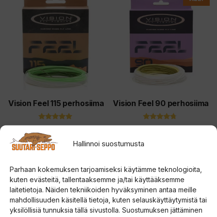
tuotteella
tuotteella
on
on
useampi
useampi
muunnelma.
muunnelma.
Voit
Voit
tehdä
tehdä
valinnat
valinnat
tuotteen
tuotteen
Vision Feel 115 perhosiima
Vision Feel 90 perhosiima
sivulla.
sivulla.
5.00
4.50
Alkuperäinen
Nykyin
59,00
€
89,00
€
49,00
€
5:stä
5:stä
Hallinnoi suostumusta
hinta
hinta
Valitse vaihtoehdoista
Valitse vaihtoehdoista
oli:
on:
Parhaan kokemuksen tarjoamiseksi käytämme teknologioita,
89,00 €.
49,00 
Tällä
Tällä
ALE!
kuten evästeitä, tallentaaksemme ja/tai käyttääksemme
tuotteella
tuotteella
laitetietoja. Näiden tekniikoiden hyväksyminen antaa meille
on
on
mahdollisuuden käsitellä tietoja, kuten selauskäyttäytymistä tai
yksilöllisiä tunnuksia tällä sivustolla. Suostumuksen jättäminen
useampi
useampi