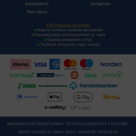
palautukset
Instagram
Peru tilaus
4.9/5 kaupan arvostelu
Nopea toimitus omasta varastosta
Pientekijöiden erikoistuotteet ja -värit
Supisuomalainen yritys
Tuotteet erityisesti Lapin vesille
MUOKKAA EVÄSTEASETUKSIA
•
TIETOSUOJASELOSTE
• SUUTARI-
SEPPO VUODESTA 1984 • SIVUT ASKARTELI
ROBODOG