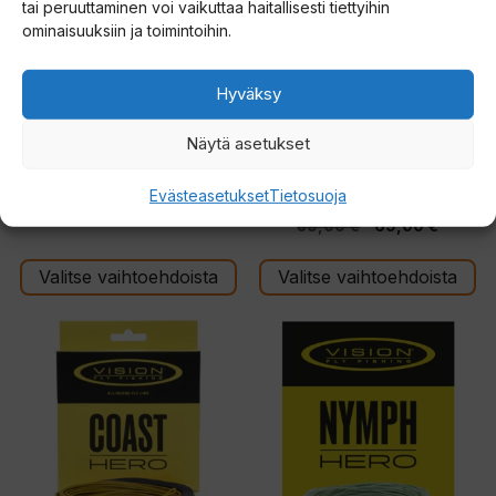
tai peruuttaminen voi vaikuttaa haitallisesti tiettyihin
muunnelma.
muunnelma.
ominaisuuksiin ja toimintoihin.
Voit
Voit
tehdä
tehdä
Hyväksy
valinnat
valinnat
tuotteen
tuotteen
Vision Meri perhosiima
Vision Pikemaniac
Näytä asetukset
perhosiima
sivulla.
sivulla.
5.00
Evästeasetukset
Tietosuoja
89,00
€
5:stä
0
Alkuperäinen
Nykyin
89,00
€
69,00
€
5
:
hinta
hinta
s
t
Valitse vaihtoehdoista
Valitse vaihtoehdoista
oli:
on:
ä
89,00 €.
69,00 
Tällä
tuotteella
on
useampi
muunnelma.
Voit