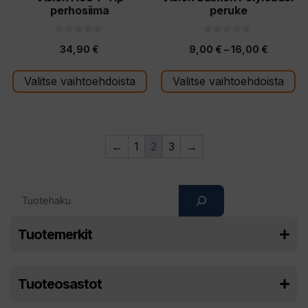
perhosiima
peruke
sivulla.
sivulla.
0
0
Hintalu
34,90
€
9,00
€
–
16,00
€
5
5
:
:
9,00 €
s
s
t
t
Valitse vaihtoehdoista
Valitse vaihtoehdoista
-
ä
ä
16,00 €
←
1
2
3
→
Search
Tuotemerkit
Tuoteosastot