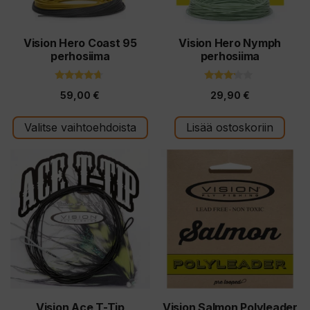
tehdä
valinnat
tuotteen
Vision Hero Coast 95
Vision Hero Nymph
perhosiima
perhosiima
sivulla.
4.50
3.00
59,00
€
29,90
€
5:stä
5:stä
Valitse vaihtoehdoista
Lisää ostoskoriin
Tällä
Tällä
tuotteella
tuotteella
on
on
useampi
useampi
muunnelma.
muunnelma.
Voit
Voit
tehdä
tehdä
valinnat
valinnat
tuotteen
tuotteen
Vision Ace T-Tip
Vision Salmon Polyleader