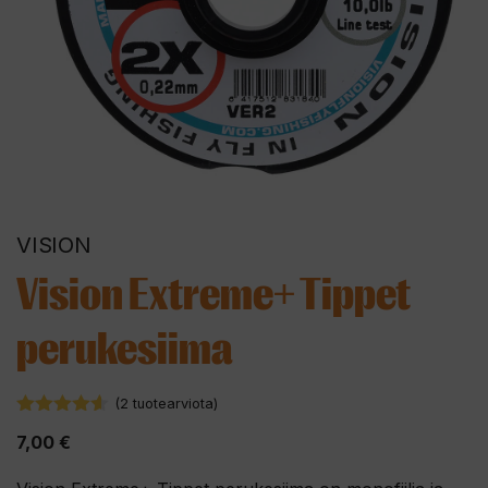
VISION
Vision Extreme+ Tippet
perukesiima
(
2
tuotearviota)
4.50
5:stä
7,00
€