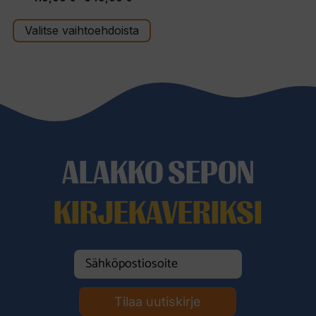
419,00 €
Valitse vaihtoehdoista
-
549,00 €
ALAKKO SEPON
KIRJEKAVERIKSI
Tilaa uutiskirje