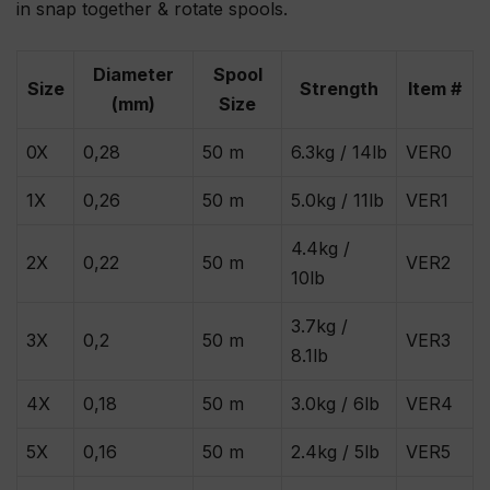
in snap together & rotate spools.
Diameter
Spool
Size
Strength
Item #
(mm)
Size
0X
0,28
50 m
6.3kg / 14lb
VER0
1X
0,26
50 m
5.0kg / 11lb
VER1
4.4kg /
2X
0,22
50 m
VER2
10lb
3.7kg /
3X
0,2
50 m
VER3
8.1lb
4X
0,18
50 m
3.0kg / 6lb
VER4
5X
0,16
50 m
2.4kg / 5lb
VER5