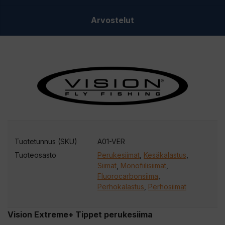
Arvostelut
Tuotetunnus (SKU)
A01-VER
Tuoteosasto
Perukesiimat
,
Kesäkalastus
,
Siimat
,
Monofiilisiimat
,
Fluorocarbonsiima
,
Perhokalastus
,
Perhosiimat
Vision Extreme+ Tippet perukesiima