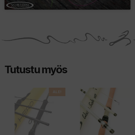
Tutustu myös
Tällä
ALE!
tuotteella
on
useampi
muunnelma.
Voit