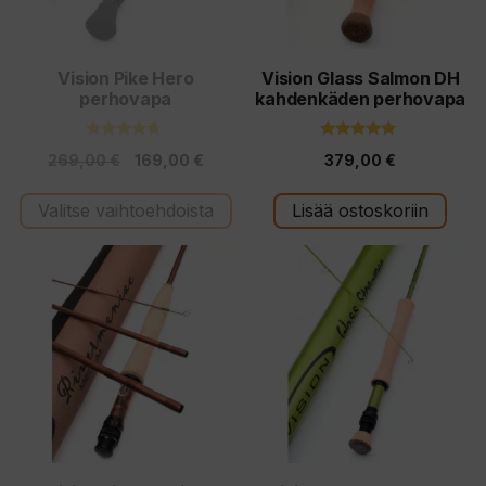
tehdä
valinnat
tuotteen
Vision Pike Hero
Vision Glass Salmon DH
perhovapa
kahdenkäden perhovapa
sivulla.
4.50
5.00
Alkuperäinen
Nykyinen
269,00
€
169,00
€
379,00
€
5:stä
5:stä
hinta
hinta
Valitse vaihtoehdoista
Lisää ostoskoriin
oli:
on:
269,00 €.
169,00 €.
Tällä
tuotteella
on
useampi
muunnelma.
Voit
tehdä
valinnat