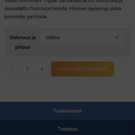
Vision Extreme+ Tippet perukesiima on monofiilia ja
pinnoitettu fluorocarbonilla. Hieman jäykempi siima
isommille perhoille.
Vahvuus ja
pituus
-
+
LISÄÄ OSTOSKORIIN
Vision
Extreme+
Tippet
perukesiima
määrä
Tuotetiedot
Toimitus