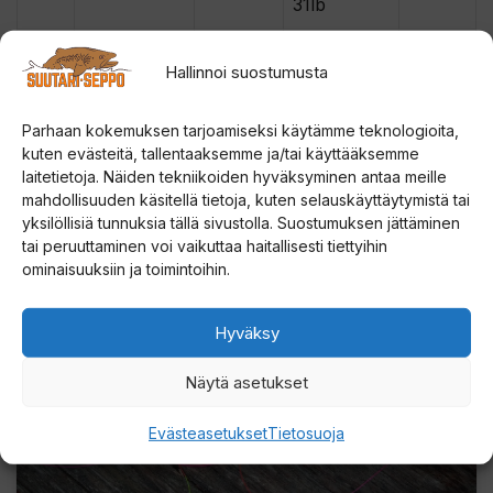
31lb
16.7kg /
0.45
0,45
30 m
VER45
Hallinnoi suostumusta
37lb
19.6kg /
Parhaan kokemuksen tarjoamiseksi käytämme teknologioita,
0.50
0,5
20 m
VER50
kuten evästeitä, tallentaaksemme ja/tai käyttääksemme
42lb
laitetietoja. Näiden tekniikoiden hyväksyminen antaa meille
mahdollisuuden käsitellä tietoja, kuten selauskäyttäytymistä tai
yksilöllisiä tunnuksia tällä sivustolla. Suostumuksen jättäminen
tai peruuttaminen voi vaikuttaa haitallisesti tiettyihin
ominaisuuksiin ja toimintoihin.
Hyväksy
Paina tästä markkinointi hyväksyäksesi
Näytä asetukset
markkinointievästeet ja ottaaksesi tämän
sisällön käyttöön
Evästeasetukset
Tietosuoja