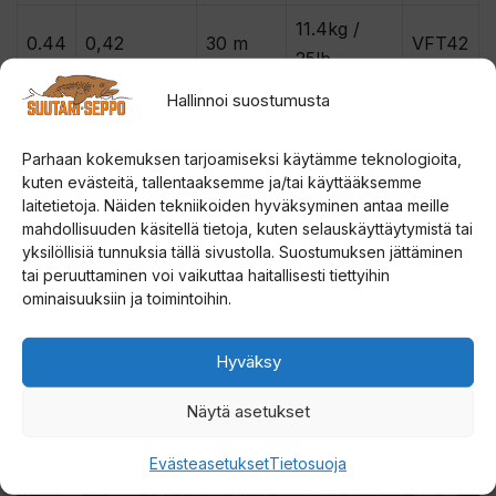
11.4kg /
0.44
0,42
30 m
VFT42
25lb
Hallinnoi suostumusta
12.5kg /
0.46
0,46
30 m
VFT46
27.5lb
Parhaan kokemuksen tarjoamiseksi käytämme teknologioita,
kuten evästeitä, tallentaaksemme ja/tai käyttääksemme
14.0kg /
0.49
0,49
20 m
VFT49
laitetietoja. Näiden tekniikoiden hyväksyminen antaa meille
31lb
mahdollisuuden käsitellä tietoja, kuten selauskäyttäytymistä tai
yksilöllisiä tunnuksia tällä sivustolla. Suostumuksen jättäminen
tai peruuttaminen voi vaikuttaa haitallisesti tiettyihin
ominaisuuksiin ja toimintoihin.
Hyväksy
Näytä asetukset
Paina tästä markkinointi hyväksyäksesi
markkinointievästeet ja ottaaksesi tämän
Evästeasetukset
Tietosuoja
sisällön käyttöön