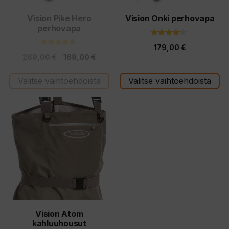
valinnat
valinnat
tuotteen
tuotteen
Vision Pike Hero
Vision Onki perhovapa
perhovapa
sivulla.
sivulla.
4.00
179,00
€
5:stä
4.50
Alkuperäinen
Nykyinen
269,00
€
169,00
€
5:stä
hinta
hinta
Valitse vaihtoehdoista
Valitse vaihtoehdoista
oli:
on:
269,00 €.
169,00 €.
Tällä
tuotteella
on
useampi
muunnelma.
Voit
tehdä
valinnat
tuotteen
Vision Atom
kahluuhousut
sivulla.