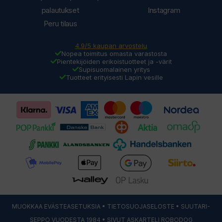
palautukset
Instagram
Peru tilaus
4.9/5 kaupan arvostelu
Nopea toimitus omasta varastosta
Pientekijöiden erikoistuotteet ja -värit
Supisuomalainen yritys
Tuotteet erityisesti Lapin vesille
MUOKKAA EVÄSTEASETUKSIA
•
TIETOSUOJASELOSTE
• SUUTARI-
SEPPO VUODESTA 1984 • SIVUT ASKARTELI
ROBODOG