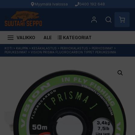
Myymälä Ivalossa
0400 192 648
VALIKKO
ALE
KATEGORIAT
Siirry
KOTI
>
KAUPPA
>
KESÄKALASTUS
>
PERHOKALASTUS
>
PERHOSIIMAT
>
PERUKESIIMAT
>
VISION PRISMA FLUOROCARBON TIPPET PERUKESIIMA
sisältöön