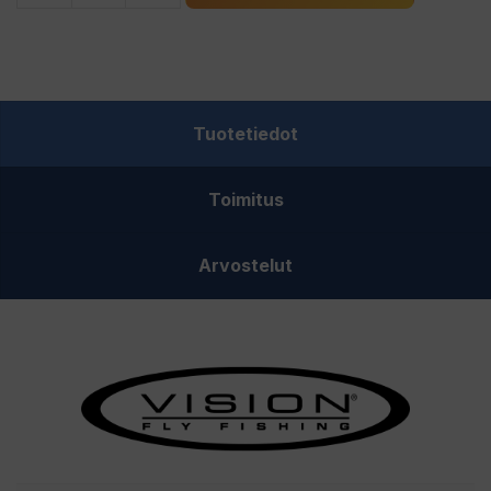
Prisma
Fluorocarbon
Tippet
perukesiima
Tuotetiedot
määrä
Toimitus
Arvostelut