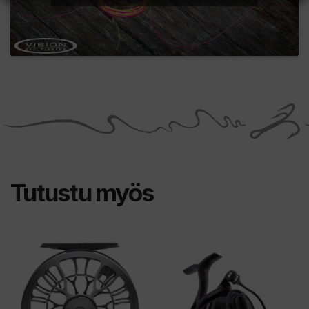
Tutustu myös
Tällä
Tällä
tuotteella
tuotteella
on
on
useampi
useampi