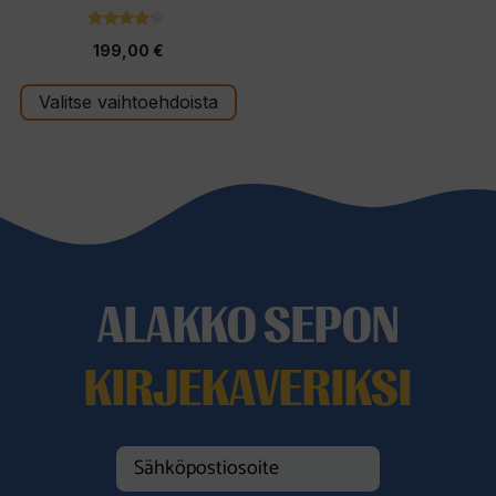
4.00
199,00
€
5:stä
Valitse vaihtoehdoista
ALAKKO SEPON
KIRJEKAVERIKSI