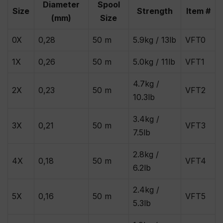
Diameter
Spool
Size
Strength
Item #
(mm)
Size
0X
0,28
50 m
5.9kg / 13lb
VFT0
1X
0,26
50 m
5.0kg / 11lb
VFT1
4.7kg /
2X
0,23
50 m
VFT2
10.3lb
3.4kg /
3X
0,21
50 m
VFT3
7.5lb
2.8kg /
4X
0,18
50 m
VFT4
6.2lb
2.4kg /
5X
0,16
50 m
VFT5
5.3lb