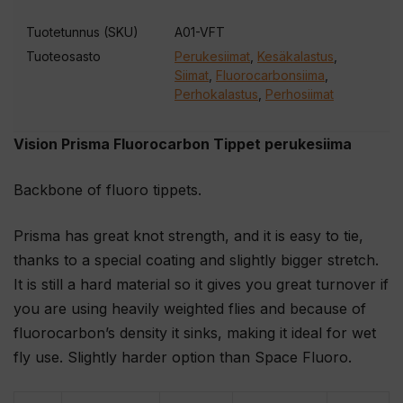
Tuotetunnus (SKU)
A01-VFT
Tuoteosasto
Perukesiimat
,
Kesäkalastus
,
Siimat
,
Fluorocarbonsiima
,
Perhokalastus
,
Perhosiimat
Vision Prisma Fluorocarbon Tippet perukesiima
Backbone of fluoro tippets.
Prisma has great knot strength, and it is easy to tie,
thanks to a special coating and slightly bigger stretch.
It is still a hard material so it gives you great turnover if
you are using heavily weighted flies and because of
fluorocarbon’s density it sinks, making it ideal for wet
fly use. Slightly harder option than Space Fluoro.