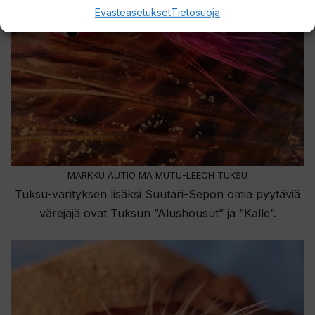
Evästeasetukset
Tietosuoja
MARKKU AUTIO MA MUTU-LEECH TUKSU
Tuksu-värityksen lisäksi Suutari-Sepon omia pyytäviä
värejäjä ovat Tuksun ”Alushousut” ja ”Kalle”.