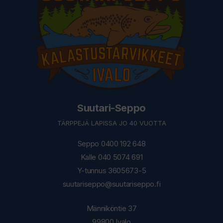
Suutari-Seppo
TÄRPPEJÄ LAPISSA JO 40 VUOTTA
Seppo 0400 192 648
Kalle 040 5074 691
Y-tunnus 3605673-5
suutariseppo@suutariseppo.fi
Männiköntie 37
99800 Ivalo