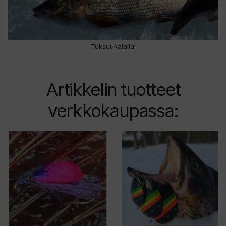
Tuksut kalalla!
Artikkelin tuotteet
verkkokaupassa:
Tällä
Tällä
tuotteella
tuotteella
on
on
useampi
useampi
muunnelma.
muunnelma.
Voit
Voit
tehdä
tehdä