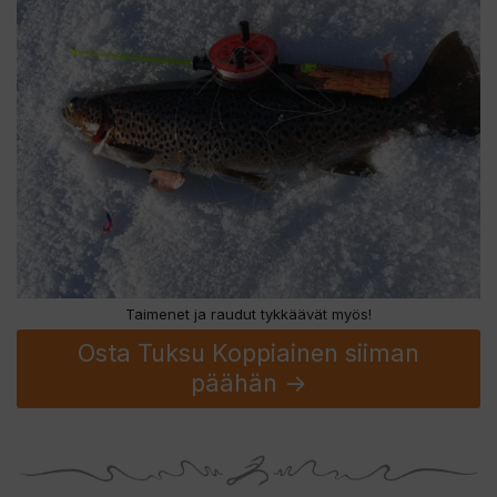
Taimenet ja raudut tykkäävät myös!
Osta Tuksu Koppiainen siiman
päähän ->