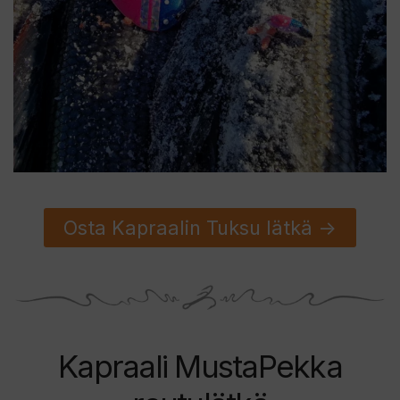
Osta Kapraalin Tuksu lätkä ->
Kapraali MustaPekka