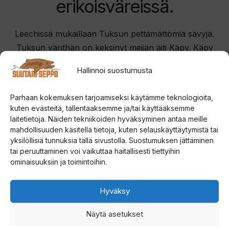
erikoisväreissä.
Leechissä mukaillaan Tuksun pettämättömiä sävyjä.
Tuksun värithän on keksinyt meijän äiti Käpy. Käpy
suunnitteli kauniin sinisen ja pinkin yhdistelmän jo
Hallinnoi suostumusta
vuosia sitten. Tämä sävyjen harmonia tuntuu
kutittelevan kaloja just sieltä ja siksipä olemme
Parhaan kokemuksen tarjoamiseksi käytämme teknologioita,
laajentaneet Tuksu tuoteperhettä myös Leechien
kuten evästeitä, tallentaaksemme ja/tai käyttääksemme
maailmaan.
laitetietoja. Näiden tekniikoiden hyväksyminen antaa meille
mahdollisuuden käsitellä tietoja, kuten selauskäyttäytymistä tai
yksilöllisiä tunnuksia tällä sivustolla. Suostumuksen jättäminen
tai peruuttaminen voi vaikuttaa haitallisesti tiettyihin
ominaisuuksiin ja toimintoihin.
Hyväksy
Näytä asetukset