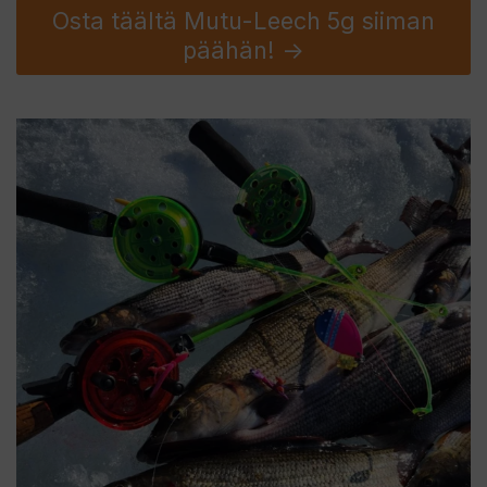
Osta täältä Mutu-Leech 5g siiman
päähän! ->