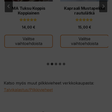
valinnat
valinnat
MA Tuksu Koppis
Kapraali Mustapekka
tuotteen
tuotteen
Koppiainen
rautulätkä
sivulla.
sivulla.
4.74
4.75
14,00
€
15,00
€
5:stä
5:stä
Valitse
Valitse
vaihtoehdoista
vaihtoehdoista
Katso myös muut pilkkivieheet verkkokaupasta:
Talvikalastus/Pilkkivieheet