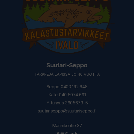
Suutari-Seppo
TÄRPPEJÄ LAPISSA JO 40 VUOTTA
Seppo 0400 192 648
Kalle 040 5074 691
Y-tunnus 3605673-5
suutariseppo@suutariseppo.fi
Männiköntie 37
99800 Ivalo