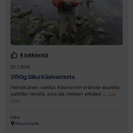
4
tykkäystä
25.7.2026
3150g Siika Käsivarresta
Heinäkuinen vaellus Käsivarren erämaa-alueella
palkittiin tavalla, joka jää mieleen pitkäksi ...
Lue
lisää
Siika
Muonionjoki