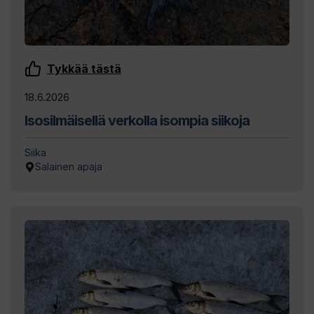
Tykkää tästä
18.6.2026
Isosilmäisellä verkolla isompia siikoja
Siika
Salainen apaja