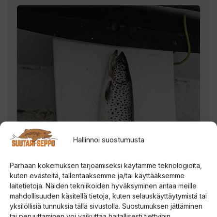
Hallinnoi suostumusta
Parhaan kokemuksen tarjoamiseksi käytämme teknologioita,
kuten evästeitä, tallentaaksemme ja/tai käyttääksemme
laitetietoja. Näiden tekniikoiden hyväksyminen antaa meille
mahdollisuuden käsitellä tietoja, kuten selauskäyttäytymistä tai
yksilöllisiä tunnuksia tällä sivustolla. Suostumuksen jättäminen
tai peruuttaminen voi vaikuttaa haitallisesti tiettyihin