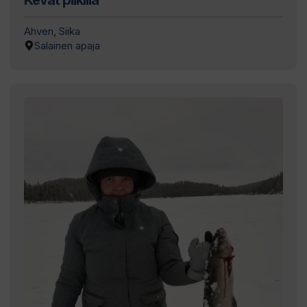
Kevät pilkillä
Ahven
,
Siika
Salainen apaja