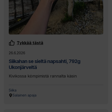
Tykkää tästä
26.6.2026
Siikahan se sieltä napsahti, 792g
Ukonjärveltä
Kivikossa kömpimistä rannalta käsin
Siika
Salainen apaja