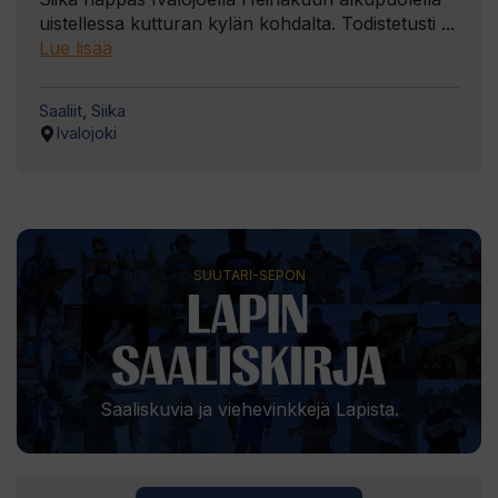
uistellessa kutturan kylän kohdalta. Todistetusti ...
Lue lisää
Saaliit
,
Siika
Ivalojoki
SUUTARI-SEPON
Saaliskuvia ja viehevinkkejä Lapista.