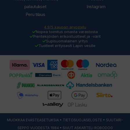
palautukset
Instagram
Peru tilaus
4.9/5 kaupan arvostelu
Nopea toimitus omasta varastosta
Pientekijöiden erikoistuotteet ja -värit
Supisuomalainen yritys
Tuotteet erityisesti Lapin vesille
MUOKKAA EVÄSTEASETUKSIA
•
TIETOSUOJASELOSTE
• SUUTARI-
SEPPO VUODESTA 1984 • SIVUT ASKARTELI
ROBODOG