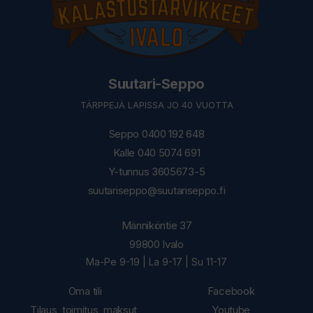
Suutari-Seppo
TÄRPPEJÄ LAPISSA JO 40 VUOTTA
Seppo 0400 192 648
Kalle 040 5074 691
Y-tunnus 3605673-5
suutariseppo@suutariseppo.fi
Männiköntie 37
99800 Ivalo
Ma-Pe 9-19 | La 9-17 | Su 11-17
Oma tili
Facebook
Tilaus, toimitus, maksut,
Youtube