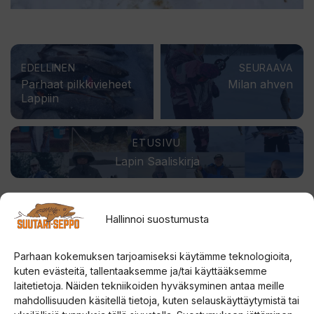
EDELLINEN
SEURAAVA
Parhaat pilkkivieheet
Milan ahven
Lappiin
ETUSIVU
Lapin Saaliskirja
Hallinnoi suostumusta
Parhaan kokemuksen tarjoamiseksi käytämme teknologioita,
kuten evästeitä, tallentaaksemme ja/tai käyttääksemme
laitetietoja. Näiden tekniikoiden hyväksyminen antaa meille
mahdollisuuden käsitellä tietoja, kuten selauskäyttäytymistä tai
LÄHETÄ SAALIISI - VOITA