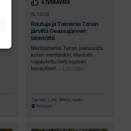
3
tykkäystä
15.7.2026
Rautuja ja Taimenia Tanan
järviltä Geassajärvwn
pissa
lähistöltä
enta
Meritaimenia Tanan joensuulta
kuten merilohikin. Merilohi
vapautettu heti nopean
kuvauksen ...
Lue lisää
Taimen
,
Lohi
,
Nieriä, rautu
Tenojoki