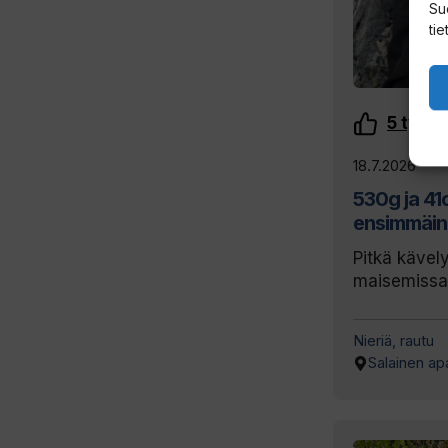
Su
tie
5
tykkä
18.7.2026
530g ja 41
ensimmäine
Pitkä kävel
maisemissa
Nieriä, rautu
Salainen ap