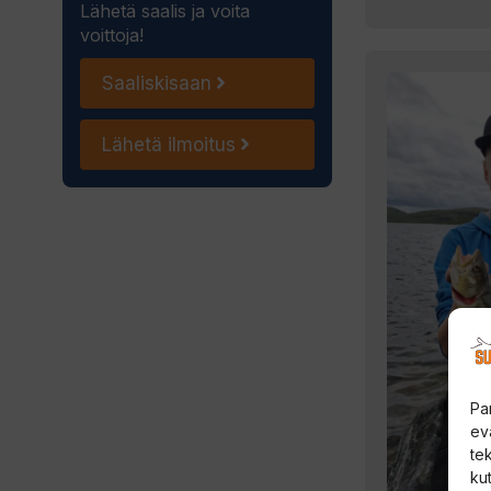
Lähetä saalis ja voita
voittoja!
Saaliskisaan
Lähetä ilmoitus
Pa
ev
te
kut