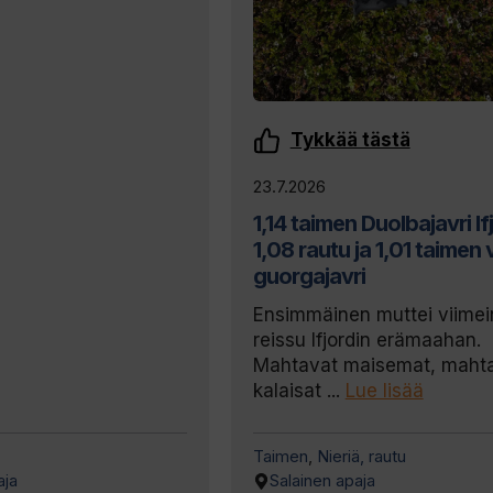
Tykkää tästä
23.7.2026
1,14 taimen Duolbajavri If
1,08 rautu ja 1,01 taimen 
guorgajavri
Ensimmäinen muttei viime
reissu Ifjordin erämaahan.
Mahtavat maisemat, maht
kalaisat ...
Lue lisää
Taimen
,
Nieriä, rautu
aja
Salainen apaja