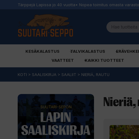
Tärppejä Lapissa jo 40 vuotta
• Nopea toimitus omasta varast
KESÄKALASTUS
TALVIKALASTUS
ERÄVEHKE
VAATTEET
KAIKKI TUOTTEET
Siirry
KOTI
>
SAALISKIRJA
>
SAALIIT
>
NIERIÄ, RAUTU
sisältöön
Nieriä,
SUUTARI-SEPON