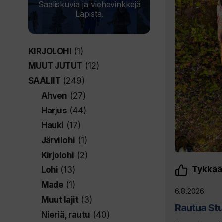
Saaliskuvia ja viehevinkkejä
Lapista.
KIRJOLOHI
(1)
MUUT JUTUT
(12)
SAALIIT
(249)
Ahven
(27)
Harjus
(44)
Hauki
(17)
Järvilohi
(1)
Kirjolohi
(2)
Tykkää
Lohi
(13)
Made
(1)
6.8.2026
Muut lajit
(3)
Rautua Stu
Nieriä, rautu
(40)