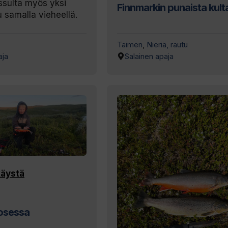
ssulta myös yksi
Finnmarkin punaista kult
samalla vieheellä.
Taimen
,
Nieriä, rautu
aja
Salainen apaja
käystä
josessa