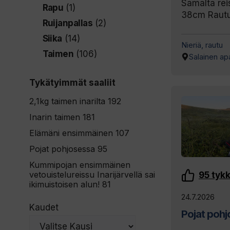
Samalta rei
Rapu
(1)
38cm Rautu 
Ruijanpallas
(2)
Siika
(14)
Nieriä, rautu
Taimen
(106)
Salainen ap
Tykätyimmät saaliit
2,1kg taimen inarilta
192
Inarin taimen
181
Elämäni ensimmäinen
107
Pojat pohjosessa
95
Kummipojan ensimmäinen
vetouistelureissu Inarijärvellä sai
95
tyk
ikimuistoisen alun!
81
24.7.2026
Kaudet
Pojat poh