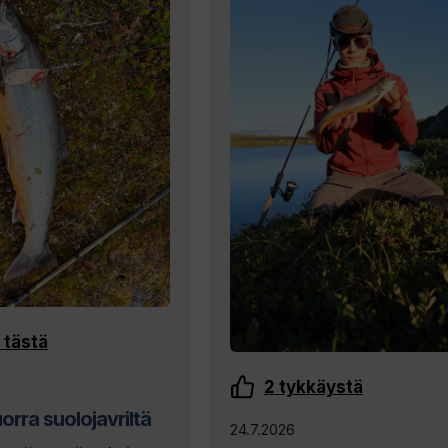
 tästä
2
tykkäystä
orra suolojavriltä
24.7.2026