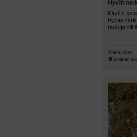
Hyvät ruok
Käytiin ost
hyvän väris
rautuja niillä
Nieriä, rautu
Salainen ap