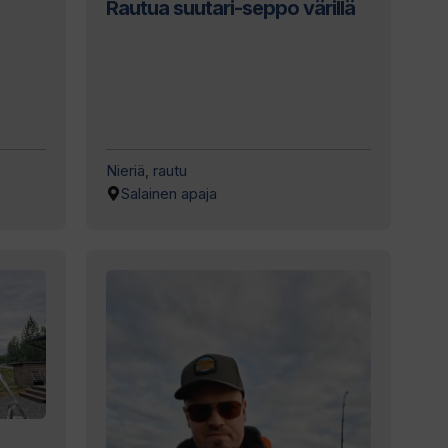
Rautua suutari-seppo värillä
n
Nieriä, rautu
Salainen apaja