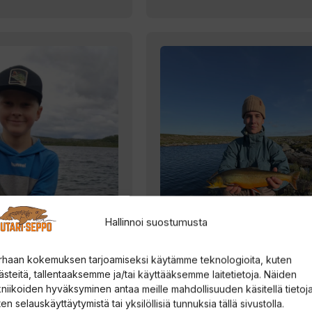
Hallinnoi suostumusta
rhaan kokemuksen tarjoamiseksi käytämme teknologioita, kuten
ästeitä, tallentaaksemme ja/tai käyttääksemme laitetietoja. Näiden
kniikoiden hyväksyminen antaa meille mahdollisuuden käsitellä tietoja
en selauskäyttäytymistä tai yksilöllisiä tunnuksia tällä sivustolla.