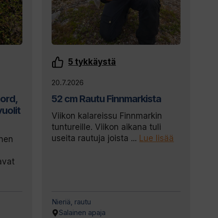
5
tykkäystä
20.7.2026
jord,
52 cm Rautu Finnmarkista
vuolit
Viikon kalareissu Finnmarkin
tuntureille. Viikon aikana tuli
useita rautuja joista ...
Lue lisää
inen
avat
Nieriä, rautu
Salainen apaja