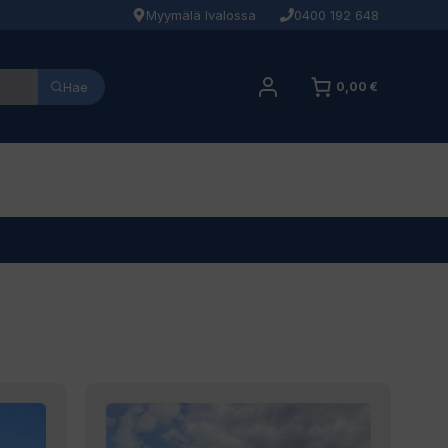
Myymälä Ivalossa
0400 192 648
Hae
0,00 €