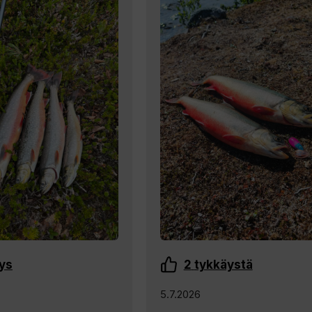
ys
2
tykkäystä
5.7.2026