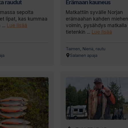
a raudut
Erämaan kauneus
amassa sepolta
Matkattiin syvälle Norjan
et lipat, kas kummaa
erämaahan kahden miehe
 ...
Lue lisää
voimin, pysähdys matkalla
tietenkin ...
Lue lisää
Taimen
,
Nieriä, rautu
aja
Salainen apaja