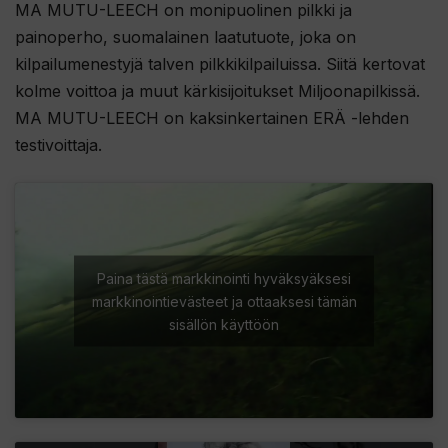
MA MUTU-LEECH
on monipuolinen pilkki ja
painoperho, suomalainen laatutuote, joka on
kilpailumenestyjä talven pilkkikilpailuissa. Siitä kertovat
kolme voittoa ja muut kärkisijoitukset Miljoonapilkissä.
MA MUTU-LEECH on kaksinkertainen ERÄ -lehden
testivoittaja.
Paina tästä markkinointi hyväksyäksesi
markkinointievästeet ja ottaaksesi tämän
sisällön käyttöön