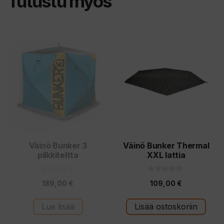
Tutustu myös
Väinö Bunker 3
Väinö Bunker Thermal
pilkkiteltta
XXL lattia
0
0
189,00
€
109,00
€
5
5
:
:
s
s
t
t
Lue lisää
Lisää ostoskoriin
ä
ä