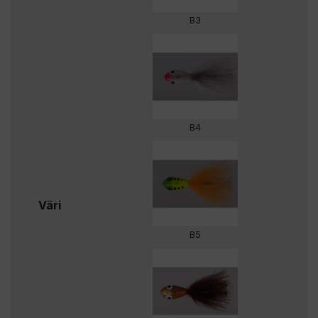
B3
B4
Väri
B5