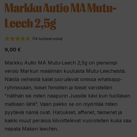
Markku Autio MA Mutu-
Leech 2,5g
(
14
tuotearviota)
4.71
5:stä
9,00
€
Markku Autio MA Mutu-Leech 2,5g on pienempi
versio Markun maailman kuuluista Mutu-Leecheistä.
Näistä vieheistä kalat juoruilevat omissa whatsapp-
ryhmissään, toiset himoiten ja toiset varoitellen
”näithän sie miten naapurin Jussille kävi kun tuollasen
matkaan lähti”. Vaan pakko se on myöntää miten
pyytäviä nämä ovat. Harjukset, affenet, taimenet ja
kaikki muut perässä kilvoittelevat vuorotellen kuka saa
napata Maken leechiin.