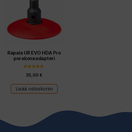
Rapala UR EVO HDA Pro
porakoneadapteri
4.60
35,00
€
5:stä
Lisää ostoskoriin