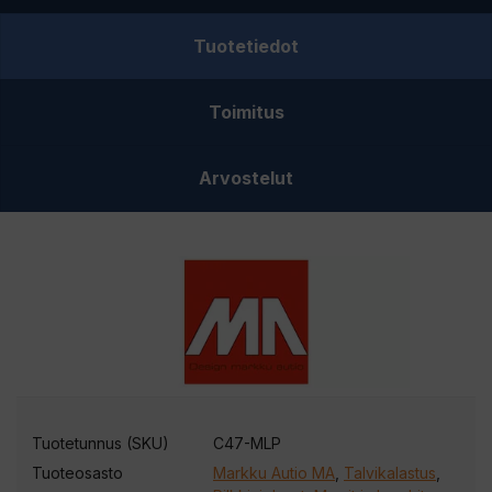
Tuotetiedot
Toimitus
Arvostelut
Tuotetunnus (SKU)
C47-MLP
Tuoteosasto
Markku Autio MA
,
Talvikalastus
,