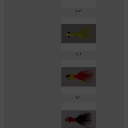
C2
C3
C4