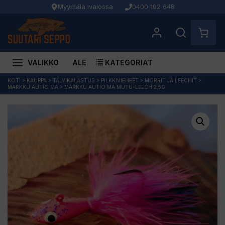
Myymälä Ivalossa
0400 192 648
VALIKKO
ALE
KATEGORIAT
Siirry
KOTI
>
KAUPPA
>
TALVIKALASTUS
>
PILKKIVIEHEET
>
MORRIT JA LEECHIT
>
MARKKU AUTIO MA
>
MARKKU AUTIO MA MUTU-LEECH 2,5G
sisältöön