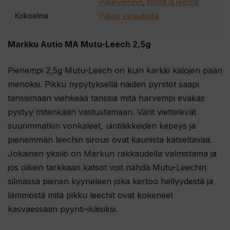
Pilkkivieheet
,
Morrit ja leechit
Kokoelma
Paljon variaatioita
Markku Autio MA Mutu-Leech 2,5g
Pienempi 2,5g Mutu-Leech on kuin karkki kalojen pään
menoksi. Pikku nypytyksellä näiden pyrstöt saapi
tanssimaan viehkeää tanssia mitä harvempi eväkäs
pystyy mitenkään vastustamaan. Värit viettelevät
suurimmatkin vonkaleet, uintiliikkeiden kepeys ja
pienemmän leechin sirous ovat kaunista katseltavaa.
Jokainen yksilö on Markun rakkaudella valmistama ja
jos oikein tarkkaan katsot voit nähdä Mutu-Leechin
silmässä pienen kyyneleen joka kertoo hellyydestä ja
lämmöstä mitä pikku leechit ovat kokeneet
kasvaessaan pyynti-ikäisiksi.