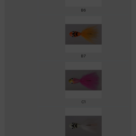
B6
B7
C1