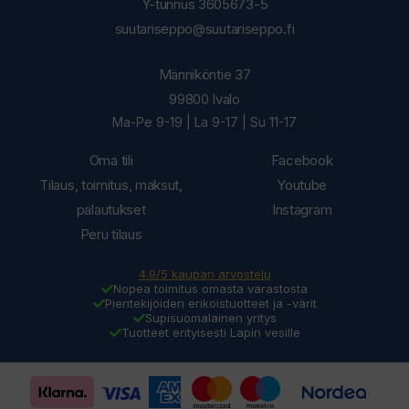
Y-tunnus 3605673-5
suutariseppo@suutariseppo.fi
Männiköntie 37
99800 Ivalo
Ma-Pe 9-19 | La 9-17 | Su 11-17
Oma tili
Facebook
Tilaus, toimitus, maksut,
Youtube
palautukset
Instagram
Peru tilaus
4.9/5 kaupan arvostelu
Nopea toimitus omasta varastosta
Pientekijöiden erikoistuotteet ja -värit
Supisuomalainen yritys
Tuotteet erityisesti Lapin vesille