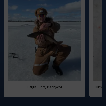
Harjus 51cm, Inarinjärvi
Tuksu M