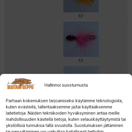
E2
E3
Hallinnoi suostumusta
Parhaan kokemuksen tarjoamiseksi käytämme teknologioita,
E4
kuten evästeitä, tallentaaksemme ja/tai käyttääksemme
laitetietoja. Näiden tekniikoiden hyväksyminen antaa meille
mahdollisuuden käsitellä tietoja, kuten selauskäyttäytymistä tai
yksilöllisiä tunnuksia tällä sivustolla. Suostumuksen jättäminen
tai peruuttaminen voi vaikuttaa haitallisesti tiettyihin