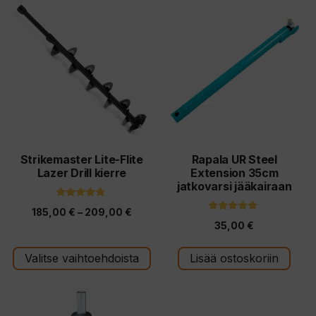
Tällä
tuotteella
on
useampi
muunnelma.
Voit
tehdä
valinnat
tuotteen
Strikemaster Lite-Flite
Rapala UR Steel
Lazer Drill kierre
Extension 35cm
sivulla.
jatkovarsi jääkairaan
4.67
Hintaluokka:
185,00
€
–
209,00
€
5:stä
4.75
35,00
€
5:stä
185,00 €
-
Valitse vaihtoehdoista
Lisää ostoskoriin
209,00 €