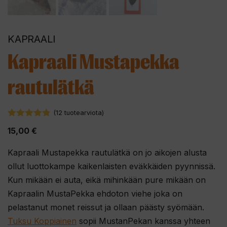
KAPRAALI
Kapraali Mustapekka
rautulätkä
(
12
tuotearviota)
4.75
5:stä
15,00
€
Kapraali Mustapekka rautulätkä on jo aikojen alusta
ollut luottokampe kaikenlaisten eväkkäiden pyynnissä.
Kun mikään ei auta, eikä mihinkään pure mikään on
Kapraalin MustaPekka ehdoton viehe joka on
pelastanut monet reissut ja ollaan päästy syömään.
Tuksu Koppiainen
sopii MustanPekan kanssa yhteen