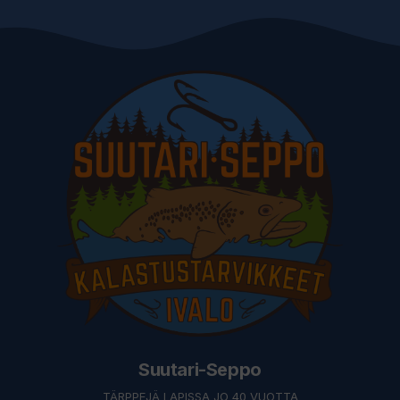
Suutari-Seppo
TÄRPPEJÄ LAPISSA JO 40 VUOTTA