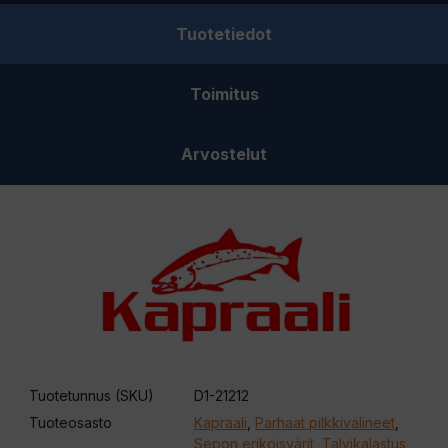
Tuotetiedot
Toimitus
Arvostelut
Tuotetunnus (SKU)
D1-21212
Tuoteosasto
Kapraali
,
Parhaat pilkkivälineet
,
Sepon erikoisvärit
,
Talvikalastus
,