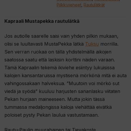
Pilkkivieheet
,
Rautulätkät
Kapraali Mustapekka rautulätkä
Jos autiolle saarelle saisi vain yhden pilkin mukaan,
olisi se luultavasti MustaPekka lätkä
Tuksu
morrilla.
Sen verran ruokaa on tällä yhdistelmällä aikojen
saatossa saatu että laskisin korttini näiden varaan.
Tämä Kapraalin tekemä ikiviehe esiintyy lukuisissa
kalojen kansantaruissa mystisenä mörkönä mitä ei auta
vahingossakaan halveksua. ”Muutoin voi mörkö sut
viedä ja syödä” kuuluu harjusten sananlasku viitaten
Pekan hurjaan maineeseen. Mutta jokin tässä
tummassa medaljongissa kaloja viehättää eivätkä
poloiset pysty Pekan laulua vastustamaan.
Rautu-Paulin muurahainen tai Tievakoste