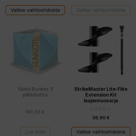
185,00 €
Valitse vaihtoehdoista
Valitse vaihtoehdoista
-
209,00 €
Tällä
tuotteella
on
useampi
muunnelma.
Voit
tehdä
valinnat
tuotteen
Väinö Bunker 3
StrikeMaster Lite-Flite
pilkkiteltta
Extension Kit
sivulla.
laajennussarja
0
189,00
€
5
0
:
39,90
€
5
s
:
t
s
ä
t
Lue lisää
Valitse vaihtoehdoista
ä