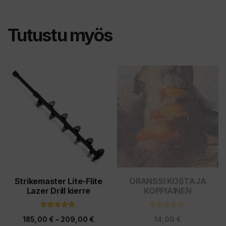
Tutustu myös
Tällä
Tällä
tuotteella
tuotteella
on
on
useampi
useampi
muunnelma.
muunnelma.
Voit
Voit
tehdä
tehdä
valinnat
valinnat
tuotteen
tuotteen
Strikemaster Lite-Flite
ORANSSI KOSTAJA
Lazer Drill kierre
KOPPIAINEN
sivulla.
sivulla.
4.67
5.00
Hintaluokka:
185,00
€
–
209,00
€
14,00
€
5:stä
5:stä