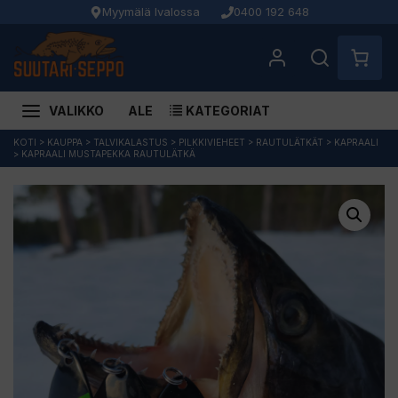
Myymälä Ivalossa
0400 192 648
VALIKKO
ALE
KATEGORIAT
Siirry
KOTI
>
KAUPPA
>
TALVIKALASTUS
>
PILKKIVIEHEET
>
RAUTULÄTKÄT
>
KAPRAALI
>
KAPRAALI MUSTAPEKKA RAUTULÄTKÄ
sisältöön