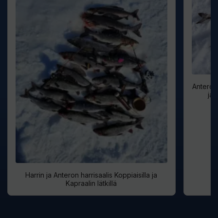
Antero I
ja 
Harrin ja Anteron harrisaalis Koppiaisilla ja
Kapraalin lätkillä