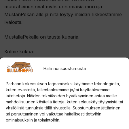
muurahainen ovat myös erinomaisia morreja
MustanPekan alle ja niitä löytyy meidän liikkeestämme
Ivalosta.
MustallaPekalla on tausta kuparia.
Kolme kokoa:
4,5cm valmistajan mallinumero 0
Hallinnoi suostumusta
5,5cm valmistajan mallinumero 1
6,5cm valmistajan mallinumero 4
Parhaan kokemuksen tarjoamiseksi käytämme teknologioita,
kuten evästeitä, tallentaaksemme ja/tai käyttääksemme
laitetietoja. Näiden tekniikoiden hyväksyminen antaa meille
Huomioithan että jokainen lätkä on käsin tehty, joten
mahdollisuuden käsitellä tietoja, kuten selauskäyttäytymistä tai
pienet yksilölliset erot kuuluvat asiaan – esimerkiksi
yksilöllisiä tunnuksia tällä sivustolla. Suostumuksen jättäminen
pilkkujen värissä tai määrässä voi olla eroja. Tosin
tai peruuttaminen voi vaikuttaa haitallisesti tiettyihin
pilkki-/uistinmestari Onni tekee kyllä tarkkaa työtä.
ominaisuuksiin ja toimintoihin.