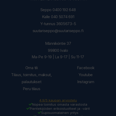
Seppo 0400 192 648
Kalle 040 5074 691
Y-tunnus 3605673-5
suutariseppo@suutariseppo.fi
Männiköntie 37
99800 Ivalo
Ma-Pe 9-19 | La 9-17 | Su 11-17
Oma tili
Facebook
Tilaus, toimitus, maksut,
Youtube
palautukset
Instagram
Peru tilaus
4.9/5 kaupan arvostelu
Nopea toimitus omasta varastosta
Pientekijöiden erikoistuotteet ja -värit
Supisuomalainen yritys