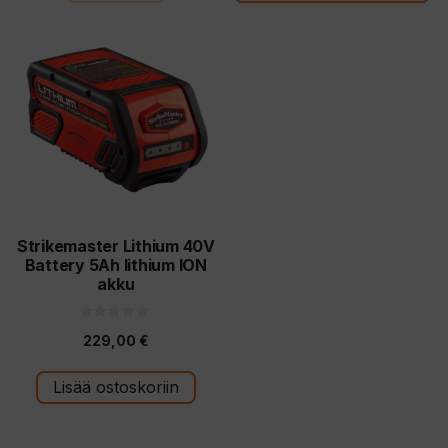
Strikemaster Lithium 40V
Battery 5Ah lithium ION
akku
0
229,00
€
5
:
s
t
Lisää ostoskoriin
ä