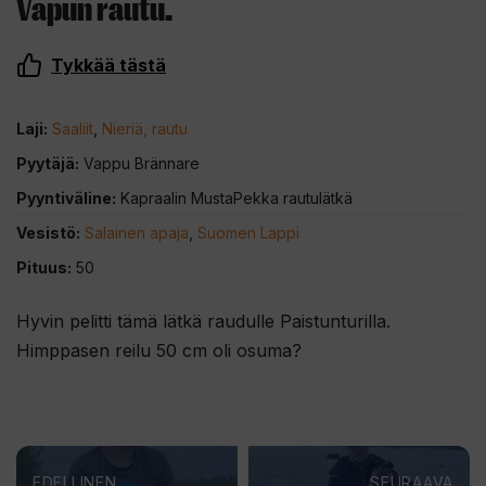
Vapun rautu.
Tykkää tästä
Laji:
Saaliit
,
Nieriä, rautu
Pyytäjä:
Vappu Brännare
Pyyntiväline:
Kapraalin MustaPekka rautulätkä
Vesistö:
Salainen apaja
,
Suomen Lappi
Pituus:
50
Hyvin pelitti tämä lätkä raudulle Paistunturilla.
Himppasen reilu 50 cm oli osuma?
EDELLINEN
SEURAAVA