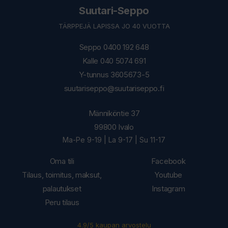
Suutari-Seppo
TÄRPPEJÄ LAPISSA JO 40 VUOTTA
Seppo 0400 192 648
Kalle 040 5074 691
Y-tunnus 3605673-5
suutariseppo@suutariseppo.fi
Männiköntie 37
99800 Ivalo
Ma-Pe 9-19 | La 9-17 | Su 11-17
Oma tili
Facebook
Tilaus, toimitus, maksut,
Youtube
palautukset
Instagram
Peru tilaus
4.9/5 kaupan arvostelu