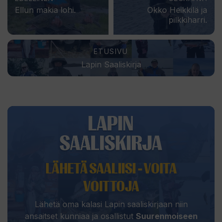
Ellun makia lohi.
Okko Heikkilä ja
pilkkiharri.
ETUSIVU
Lapin Saaliskirja
LÄHETÄ SAALIISI - VOITA
VOITTOJA
Lähetä oma kalasi Lapin saaliskirjaan niin
ansaitset kunniaa ja osallistut
Suurenmoiseen