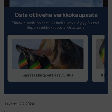
Osta ottivehe verkkokaupasta
Tämäkin saalis on saatu välineillä, jotka löytyy Suutari-
Sepon verkkokaupasta. Osta täältä:
Kapraali Mustapekka rautulätkä
Kapraa
Julkaistu 2.2.2024