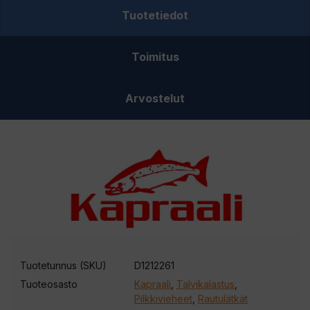
Tuotetiedot
Toimitus
Arvostelut
Tuotetunnus (SKU)
D1212261
Tuoteosasto
Kapraali
,
Talvikalastus
,
Pilkkivieheet
,
Rautulätkät