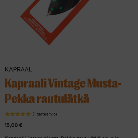
KAPRAALI
Kapraali Vintage Musta-
Pekka rautulätkä
(
1
tuotearvio)
5.00
5:stä
15,00
€