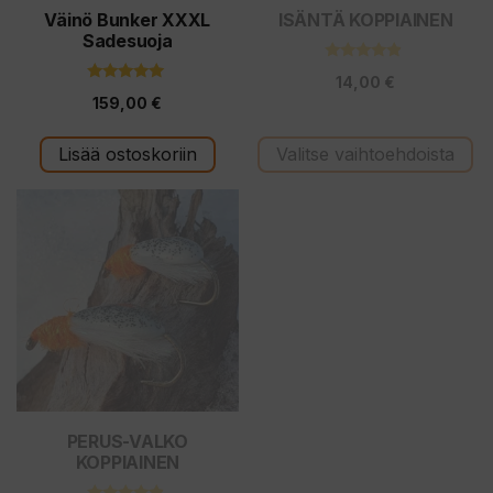
tuotteen
Väinö Bunker XXXL
ISÄNTÄ KOPPIAINEN
Sadesuoja
sivulla.
4.67
14,00
€
5:stä
5.00
159,00
€
5:stä
Lisää ostoskoriin
Valitse vaihtoehdoista
Tällä
tuotteella
on
useampi
muunnelma.
Voit
tehdä
valinnat
tuotteen
PERUS-VALKO
KOPPIAINEN
sivulla.