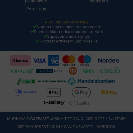
palautukset
Instagram
Peru tilaus
4.9/5 kaupan arvostelu
Nopea toimitus omasta varastosta
Pientekijöiden erikoistuotteet ja -värit
Supisuomalainen yritys
Tuotteet erityisesti Lapin vesille
MUOKKAA EVÄSTEASETUKSIA
•
TIETOSUOJASELOSTE
• SUUTARI-
SEPPO VUODESTA 1984 • SIVUT ASKARTELI
ROBODOG