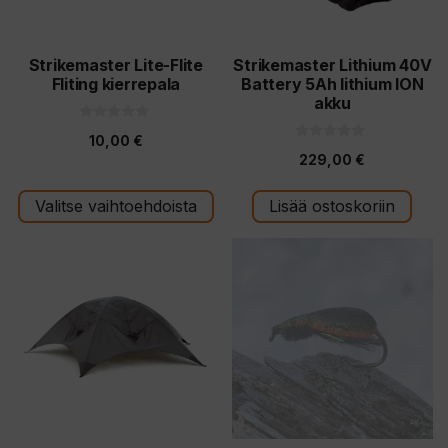
tehdä
valinnat
tuotteen
Strikemaster Lite-Flite
Strikemaster Lithium 40V
Fliting kierrepala
Battery 5Ah lithium ION
sivulla.
akku
0
10,00
€
5
0
:
229,00
€
5
s
:
t
s
ä
t
Valitse vaihtoehdoista
Lisää ostoskoriin
ä
Tällä
tuotteella
on
useampi
muunnelma.
Voit
tehdä
valinnat