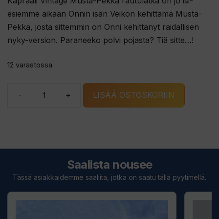
Kapraali Vintage Musta-Pekka rautulätkä on jo isi-
esiemme aikaan Onnin isän Veikon kehittämä Musta-
Pekka, josta sittemmin on Onni kehittänyt raidallisen
nyky-version. Paraneeko polvi pojasta? Tiä sitte…!
12 varastossa
-
+
LISÄÄ OSTOSKORIIN
Kapraali
Vintage
Musta-
Pekka
rautulätkä
Saalista nousee
määrä
Tässä asiakkaidemme saaliita, jotka on saatu tällä pyytimellä.