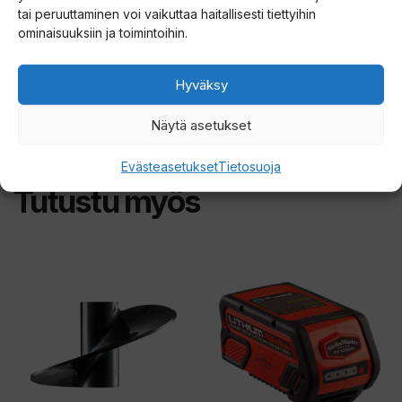
No. 8 = iso ruutu 6cm
tai peruuttaminen voi vaikuttaa haitallisesti tiettyihin
ominaisuuksiin ja toimintoihin.
Hyväksy
Näytä asetukset
Evästeasetukset
Tietosuoja
Tutustu myös
Tällä
tuotteella
on
useampi
muunnelma.
Voit