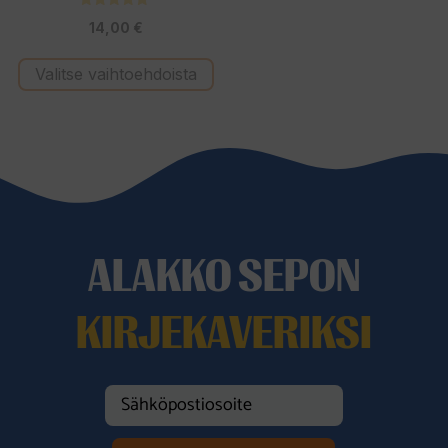
4.71
14,00
€
5:stä
Valitse vaihtoehdoista
ALAKKO SEPON
KIRJEKAVERIKSI