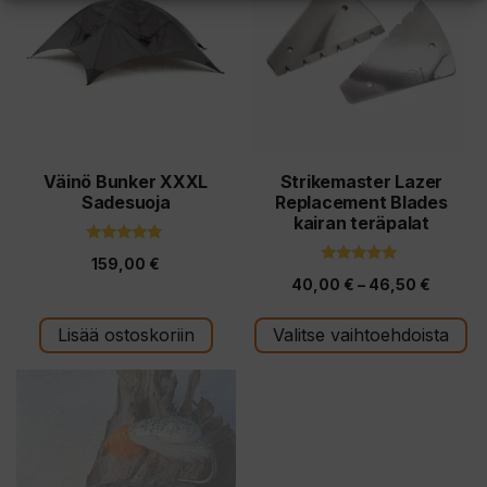
on
useampi
muunnelma.
Voit
tehdä
valinnat
tuotteen
Väinö Bunker XXXL
Strikemaster Lazer
Sadesuoja
Replacement Blades
sivulla.
kairan teräpalat
5.00
159,00
€
5:stä
5.00
Hintalu
40,00
€
–
46,50
€
5:stä
40,00 
Lisää ostoskoriin
Valitse vaihtoehdoista
-
46,50 
Tällä
tuotteella
on
useampi