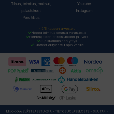
Tilaus, toimitus, maksut,
Youtube
palautukset
Instagram
Peru tilaus
4.9/5 kaupan arvostelu
Nopea toimitus omasta varastosta
Pientekijöiden erikoistuotteet ja -värit
Supisuomalainen yritys
Tuotteet erityisesti Lapin vesille
MUOKKAA EVÄSTEASETUKSIA
•
TIETOSUOJASELOSTE
• SUUTARI-