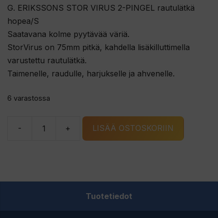
G. ERIKSSONS STOR VIRUS 2-PINGEL rautulätkä
hopea/S
Saatavana kolme pyytävää väriä.
StorVirus on 75mm pitkä, kahdella lisäkilluttimella
varustettu rautulätkä.
Taimenelle, raudulle, harjukselle ja ahvenelle.
6 varastossa
-
+
LISÄÄ OSTOSKORIIN
G.
ERIKSSONS
STOR
VIRUS
2-
Tuotetiedot
PINGEL
rautulätkä