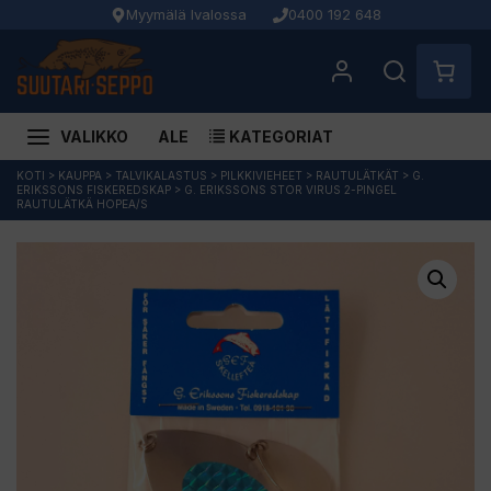
Myymälä Ivalossa
0400 192 648
VALIKKO
ALE
KATEGORIAT
Siirry
KOTI
>
KAUPPA
>
TALVIKALASTUS
>
PILKKIVIEHEET
>
RAUTULÄTKÄT
>
G.
ERIKSSONS FISKEREDSKAP
>
G. ERIKSSONS STOR VIRUS 2-PINGEL
sisältöön
RAUTULÄTKÄ HOPEA/S