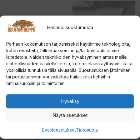
Tällä
tuotteella
on
Hallinnoi suostumusta
useampi
muunnelma.
Parhaan kokemuksen tarjoamiseksi käytämme teknologioita,
Voit
kuten evästeitä, tallentaaksemme ja/tai käyttääksemme
tehdä
laitetietoja. Näiden tekniikoiden hyväksyminen antaa meille
mahdollisuuden käsitellä tietoja, kuten selauskäyttäytymistä tai
valinnat
yksilöllisiä tunnuksia tällä sivustolla. Suostumuksen jättäminen
tuotteen
Väinö Bunker Thermal
SINIKUORIAINEN
tai peruuttaminen voi vaikuttaa haitallisesti tiettyihin
XXL lattia
KOPPIAINEN
sivulla.
ominaisuuksiin ja toimintoihin.
0
4.83
109,00
€
14,00
€
5
5:stä
Hyväksy
:
s
t
Lisää ostoskoriin
Valitse vaihtoehdoista
ä
Näytä asetukset
Tällä
Evästeasetukset
Tietosuoja
tuotteella