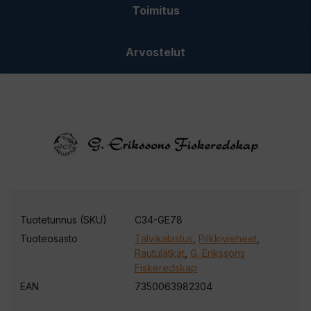
Toimitus
hopea/S
määrä
Arvostelut
Tuotetunnus (SKU)
C34-GE78
Tuoteosasto
Talvikalastus
,
Pilkkivieheet
,
Rautulätkät
,
G. Erikssons
Fiskeredskap
EAN
7350063982304