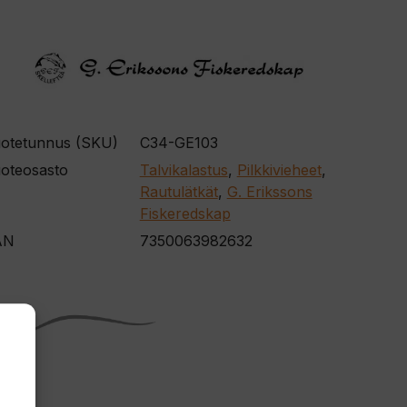
otetunnus (SKU)
C34-GE103
oteosasto
Talvikalastus
,
Pilkkivieheet
,
Rautulätkät
,
G. Erikssons
Fiskeredskap
AN
7350063982632