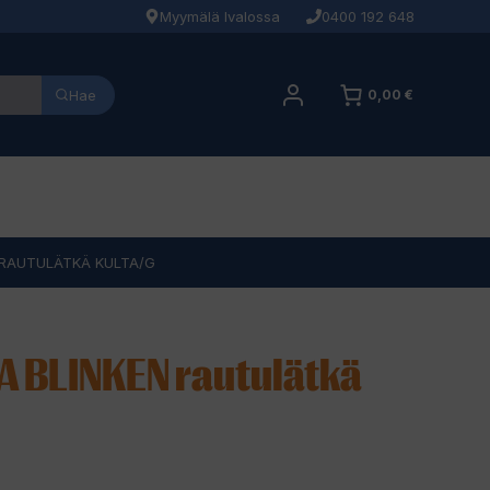
Myymälä Ivalossa
0400 192 648
Hae
0,00 €
N RAUTULÄTKÄ KULTA/G
A BLINKEN rautulätkä