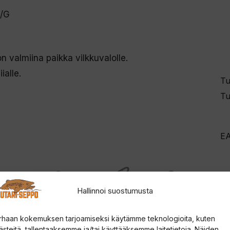
a/G
n valmiina paikka vilkkuvalolle.
ialle.
Tu
Tu
E
Hallinnoi suostumusta
rhaan kokemuksen tarjoamiseksi käytämme teknologioita, kuten
ästeitä, tallentaaksemme ja/tai käyttääksemme laitetietoja. Näiden