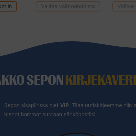
oriin
Valitse vaihtoehdoista
Valitse
AKKO SEPON
KIRJEKAVERI
Sepon sisäpiirissä olet
VIP
. Tilaa uutiskirjeemme niin
hienot hommat suoraan sähköpostiisi.