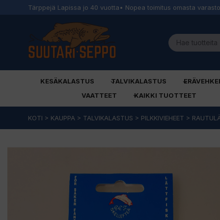
Tärppejä Lapissa jo 40 vuotta
• Nopea toimitus omasta varast
KESÄKALASTUS
TALVIKALASTUS
ERÄVEHKE
VAATTEET
KAIKKI TUOTTEET
Siirry
KOTI
>
KAUPPA
>
TALVIKALASTUS
>
PILKKIVIEHEET
>
RAUTUL
sisältöön