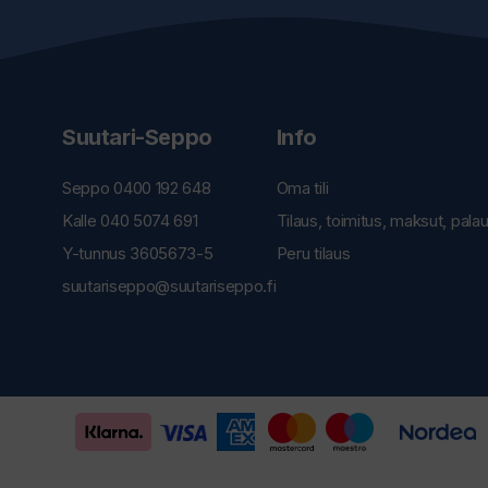
Suutari-Seppo
Info
Seppo 0400 192 648
Oma tili
Kalle 040 5074 691
Tilaus, toimitus, maksut, pala
Y-tunnus 3605673-5
Peru tilaus
suutariseppo@suutariseppo.fi