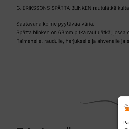
G. ERIKSSONS SPÄTTA BLINKEN rautulätkä kult
Saatavana kolme pyytävää väriä.
Spätta blinken on 68mm pitkä rautulätkä, jossa o
Taimenelle, raudulle, harjukselle ja ahvenelle ja si
Pa
ev