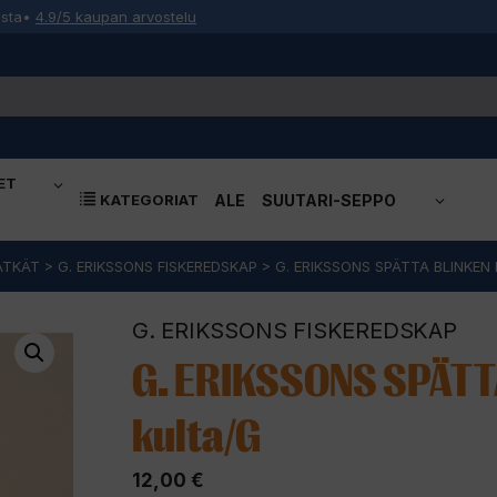
osta
•
4.9/5 kaupan arvostelu
ET
KATEGORIAT
ALE
SUUTARI-SEPPO
ÄTKÄT
>
G. ERIKSSONS FISKEREDSKAP
>
G. ERIKSSONS SPÄTTA BLINKE
G. ERIKSSONS FISKEREDSKAP
G. ERIKSSONS SPÄTT
kulta/G
12,00
€