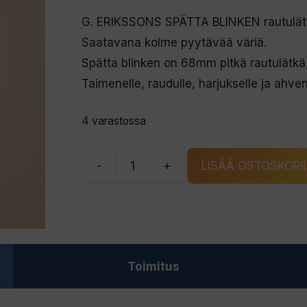
G. ERIKSSONS SPÄTTA BLINKEN rautulät
Saatavana kolme pyytävää väriä.
Spätta blinken on 68mm pitkä rautulätkä, 
Taimenelle, raudulle, harjukselle ja ahvenel
4 varastossa
-
+
LISÄÄ OSTOSKORI
G.
ERIKSSONS
SPÄTTA
BLINKEN
rautulätkä
Toimitus
kulta/G
määrä