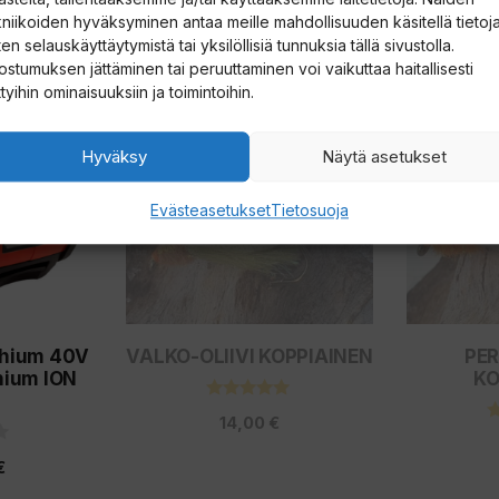
kniikoiden hyväksyminen antaa meille mahdollisuuden käsitellä tietoja
en selauskäyttäytymistä tai yksilöllisiä tunnuksia tällä sivustolla.
ostumuksen jättäminen tai peruuttaminen voi vaikuttaa haitallisesti
Tällä
Tällä
ttyihin ominaisuuksiin ja toimintoihin.
tuotteella
tuotteella
Hyväksy
Näytä asetukset
on
on
useampi
useampi
Evästeasetukset
Tietosuoja
muunnelma.
muunnelm
Voit
Voit
tehdä
tehdä
valinnat
valinnat
thium 40V
VALKO-OLIIVI KOPPIAINEN
PE
tuotteen
tuotteen
thium ION
KO
sivulla.
sivulla.
4.80
14,00
€
5:stä
€