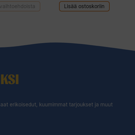
ä
 vaihtoehdoista
Lisää ostoskoriin
KSI
 saat erikoisedut, kuumimmat tarjoukset ja muut