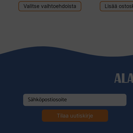
s
s
t
t
Valitse vaihtoehdoista
Lisää ostosk
ä
ä
AL
Tilaa uutiskirje