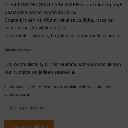
G. ERIKSSONS SPÄTTA BLINKEN rautulätkä kupari/K
Saatavana kolme pyytävää väriä.
Spätta blinken on 68mm pitkä rautulätkä, jossa on
valmiina paikka vilkkuvalolle.
Taimenelle, raudulle, harjukselle ja ahvenelle ja siialle.
Varasto loppu
Liity odotuslistalle, niin lähetämme sähköpostiisi tiedon
kun tuotetta on jälleen saatavilla.
Suostun siihen, että saan odotuslistaan liittyviä viestejä
sähköpostiini.
S
y
ö
Liity odotuslistalle
t