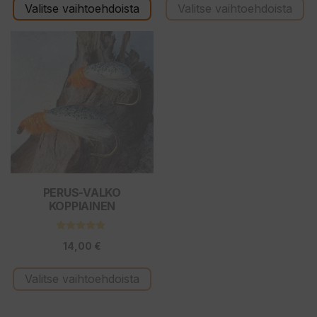
Valitse vaihtoehdoista
Valitse vaihtoehdoista
-
35,00 €
Tällä
tuotteella
on
useampi
muunnelma.
Voit
tehdä
valinnat
tuotteen
PERUS-VALKO
KOPPIAINEN
sivulla.
4.71
14,00
€
5:stä
Valitse vaihtoehdoista