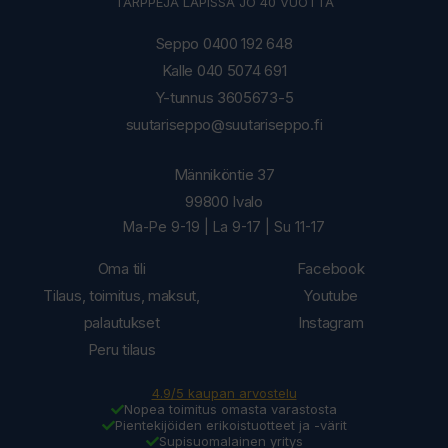
TÄRPPEJÄ LAPISSA JO 40 VUOTTA
Seppo 0400 192 648
Kalle 040 5074 691
Y-tunnus 3605673-5
suutariseppo@suutariseppo.fi
Männiköntie 37
99800 Ivalo
Ma-Pe 9-19 | La 9-17 | Su 11-17
Oma tili
Facebook
Tilaus, toimitus, maksut,
Youtube
palautukset
Instagram
Peru tilaus
4.9/5 kaupan arvostelu
Nopea toimitus omasta varastosta
Pientekijöiden erikoistuotteet ja -värit
Supisuomalainen yritys