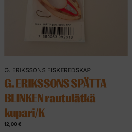
G. ERIKSSONS FISKEREDSKAP
G. ERIKSSONS SPÄTTA
BLINKEN rautulätkä
kupari/K
12,00
€