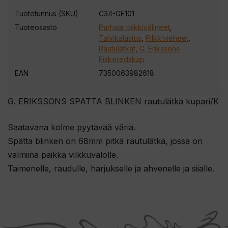
t
Tuotetunnus (SKU)
C34-GE101
e
Tuoteosasto
Parhaat pilkkivälineet
,
e
Talvikalastus
,
Pilkkivieheet
,
s
Rautulätkät
,
G. Erikssons
i
Fiskeredskap
l
EAN
7350063982618
i
i
G. ERIKSSONS SPÄTTA BLINKEN rautulätkä kupari/K
t
Saatavana kolme pyytävää väriä.
t
Spätta blinken on 68mm pitkä rautulätkä, jossa on
y
valmiina paikka vilkkuvalolle.
ä
Taimenelle, raudulle, harjukselle ja ahvenelle ja siialle.
k
s
e
s
i