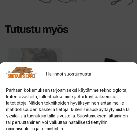
t
ä
m
Tutustu myös
ä
n
t
Tällä
Tällä
u
tuotteella
tuotteella
o
on
on
t
Hallinnoi suostumusta
useampi
useampi
t
muunnelma.
muunnelma.
e
Parhaan kokemuksen tarjoamiseksi käytämme teknologioita,
Voit
Voit
kuten evästeitä, tallentaaksemme ja/tai käyttääksemme
e
tehdä
tehdä
laitetietoja. Näiden tekniikoiden hyväksyminen antaa meille
t
valinnat
valinnat
mahdollisuuden käsitellä tietoja, kuten selauskäyttäytymistä tai
o
yksilöllisiä tunnuksia tällä sivustolla. Suostumuksen jättäminen
tuotteen
tuotteen
YÖN SUKELTAJA
Strikemaster Magnetic
d
tai peruuttaminen voi vaikuttaa haitallisesti tiettyihin
KOPPIAINEN
Snap Cover Lite-Flite
sivulla.
sivulla.
ominaisuuksiin ja toimintoihin.
o