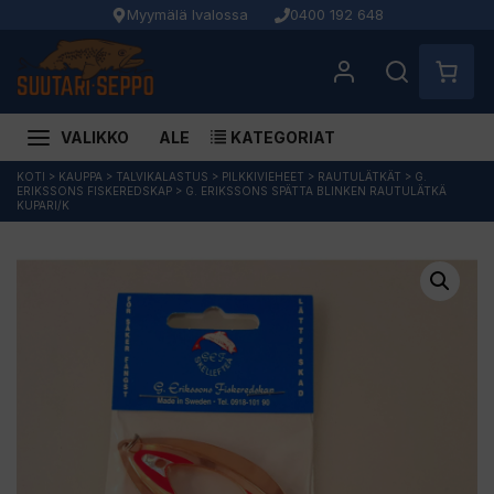
Myymälä Ivalossa
0400 192 648
VALIKKO
ALE
KATEGORIAT
Siirry
KOTI
>
KAUPPA
>
TALVIKALASTUS
>
PILKKIVIEHEET
>
RAUTULÄTKÄT
>
G.
ERIKSSONS FISKEREDSKAP
>
G. ERIKSSONS SPÄTTA BLINKEN RAUTULÄTKÄ
sisältöön
KUPARI/K