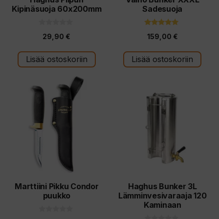
Kipinäsuoja 60x200mm
Sadesuoja
0
5.00
29,90
€
159,00
€
5
5:stä
:
s
t
Lisää ostoskoriin
Lisää ostoskoriin
ä
Marttiini Pikku Condor
Haghus Bunker 3L
puukko
Lämminvesivaraaja 120
Kaminaan
0