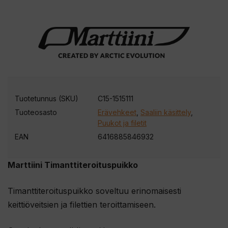
Tuotetunnus (SKU)
C15-1515111
Tuoteosasto
Erävehkeet
,
Saaliin käsittely
,
Puukot ja filetit
EAN
6416885846932
Marttiini Timanttiteroituspuikko
Timanttiteroituspuikko soveltuu erinomaisesti
keittiöveitsien ja filettien teroittamiseen.