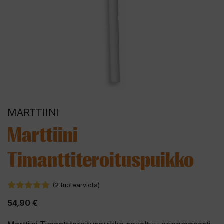
MARTTIINI
Marttiini
Timanttiteroituspuikko
(
2
tuotearviota)
5.00
5:stä
54,90
€