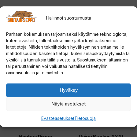
Hallinnoi suostumusta
Parhaan kokemuksen tarjoamiseksi käytämme teknologioita,
kuten evästeitä, tallentaaksemme ja/tai käyttääksemme
Tutustu myös
laitetietoja. Näiden tekniikoiden hyväksyminen antaa meille
mahdollisuuden käsitellä tietoja, kuten selauskäyttäytymistä tai
yksilöllisiä tunnuksia tällä sivustolla. Suostumuksen jättäminen
tai peruuttaminen voi vaikuttaa haitallisesti tiettyihin
ominaisuuksiin ja toimintoihin.
Hyväksy
Näytä asetukset
Evästeasetukset
Tietosuoja
Haghus Piipun
Väinö Bunker XXXL