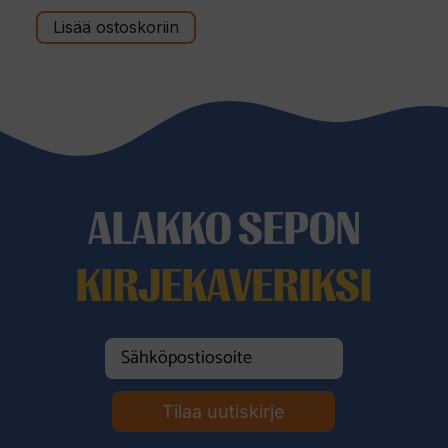
s
t
Lisää ostoskoriin
ä
ALAKKO SEPON
KIRJEKAVERIKSI
Tilaa uutiskirje