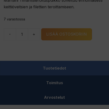
Marttiini Timanttiteroituspuikko soveltuu erinomaisesti
keittiöveitsien ja filettien teroittamiseen.
7 varastossa
-
+
LISÄÄ OSTOSKORIIN
Marttiini
Timanttiteroituspuikko
määrä
Tuotetiedot
Toimitus
Arvostelut