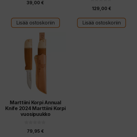
39,00
€
5
0
:
129,00
€
5
s
:
t
s
ä
t
Lisää ostoskoriin
Lisää ostoskoriin
ä
Marttiini Korpi Annual
Knife 2024 Marttiini Korpi
vuosipuukko
0
79,95
€
5
: