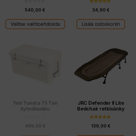
0
5.00
540,00
€
34,90
€
5
5:stä
:
s
t
Valitse vaihtoehdoista
Lisää ostoskoriin
ä
Yeti Tundra 75 Tan
JRC Defender II Lite
kylmälaukku
Bedchair retkisänky
0
4.81
499,00
€
139,00
€
5
5:stä
:
s