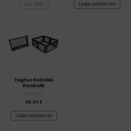
t
Lue lisää
Lisää ostoskoriin
ä
Haghus Kivihäkki
Kaminalle
0
69,90
€
5
:
s
t
Lisää ostoskoriin
ä