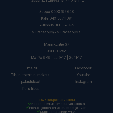
TÄRPPEJÄ LAPISSA JO 40 VUOTTA
Seppo 0400 192 648
Kalle 040 5074 691
Y-tunnus 3605673-5
suutariseppo@suutariseppo.fi
Männiköntie 37
99800 Ivalo
Ma-Pe 9-19 | La 9-17 | Su 11-17
Oma tili
Facebook
Tilaus, toimitus, maksut,
Youtube
palautukset
Instagram
Peru tilaus
4.9/5 kaupan arvostelu
Nopea toimitus omasta varastosta
Pientekijöiden erikoistuotteet ja -värit
Supisuomalainen yritys