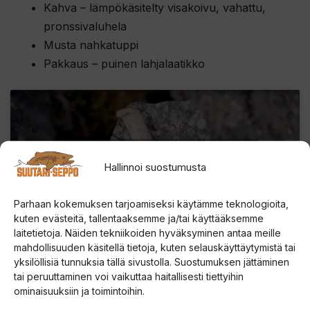
Kahva – lämpökäsitelty visakoivu, vahattu,
pronssivaluhela
Musta nahkatuppi
Pakkaus – puinen lahjalaatikko
Paina tästä markkinointi hyväksyäksesi
Hallinnoi suostumusta
markkinointievästeet ja ottaaksesi tämän
sisällön käyttöön
Parhaan kokemuksen tarjoamiseksi käytämme teknologioita,
kuten evästeitä, tallentaaksemme ja/tai käyttääksemme
laitetietoja. Näiden tekniikoiden hyväksyminen antaa meille
mahdollisuuden käsitellä tietoja, kuten selauskäyttäytymistä tai
yksilöllisiä tunnuksia tällä sivustolla. Suostumuksen jättäminen
tai peruuttaminen voi vaikuttaa haitallisesti tiettyihin
ominaisuuksiin ja toimintoihin.