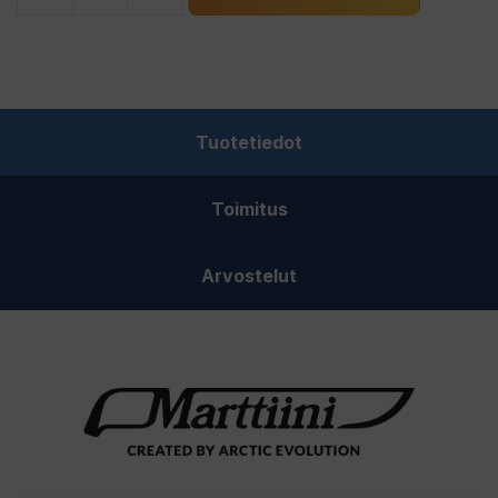
Marttiini
Hirvipuukko
määrä
Tuotetiedot
Toimitus
Arvostelut