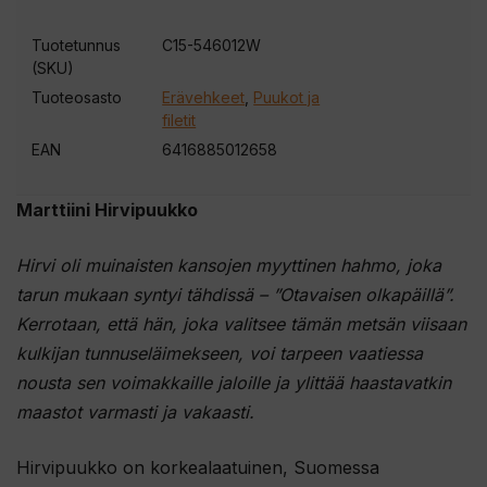
Tuotetunnus
C15-546012W
(SKU)
Tuoteosasto
Erävehkeet
,
Puukot ja
filetit
EAN
6416885012658
Marttiini Hirvipuukko
Hirvi oli muinaisten kansojen myyttinen hahmo, joka
tarun mukaan syntyi tähdissä – ”Otavaisen olkapäillä”.
Kerrotaan, että hän, joka valitsee tämän metsän viisaan
kulkijan tunnuseläimekseen, voi tarpeen vaatiessa
nousta sen voimakkaille jaloille ja ylittää haastavatkin
maastot varmasti ja vakaasti.
Hirvipuukko on korkealaatuinen, Suomessa