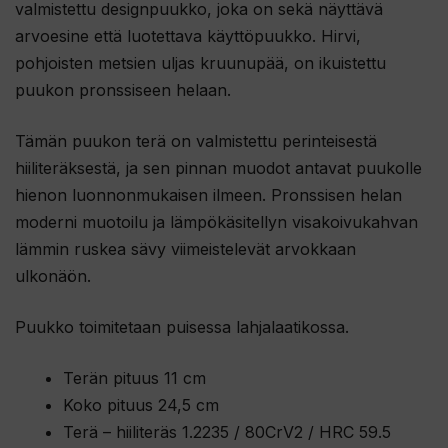
valmistettu designpuukko, joka on sekä näyttävä
arvoesine että luotettava käyttöpuukko. Hirvi,
pohjoisten metsien uljas kruunupää, on ikuistettu
puukon pronssiseen helaan.
Tämän puukon terä on valmistettu perinteisestä
hiiliteräksestä, ja sen pinnan muodot antavat puukolle
hienon luonnonmukaisen ilmeen. Pronssisen helan
moderni muotoilu ja lämpökäsitellyn visakoivukahvan
lämmin ruskea sävy viimeistelevät arvokkaan
ulkonäön.
Puukko toimitetaan puisessa lahjalaatikossa.
Terän pituus 11 cm
Koko pituus 24,5 cm
Terä – hiiliteräs 1.2235 / 80CrV2 / HRC 59.5