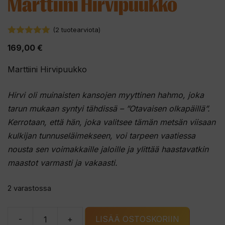
Marttiini Hirvipuukko
(
2
tuotearviota)
5.00
5:stä
169,00
€
Marttiini Hirvipuukko
Hirvi oli muinaisten kansojen myyttinen hahmo, joka
tarun mukaan syntyi tähdissä – ”Otavaisen olkapäillä”.
Kerrotaan, että hän, joka valitsee tämän metsän viisaan
kulkijan tunnuseläimekseen, voi tarpeen vaatiessa
nousta sen voimakkaille jaloille ja ylittää haastavatkin
maastot varmasti ja vakaasti.
2 varastossa
-
+
LISÄÄ OSTOSKORIIN