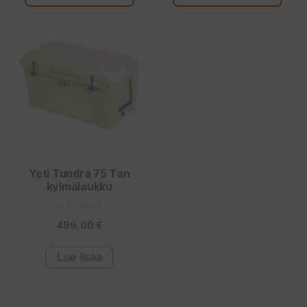
Yeti Tundra 75 Tan
kylmälaukku
0
499,00
€
5
:
s
t
Lue lisää
ä