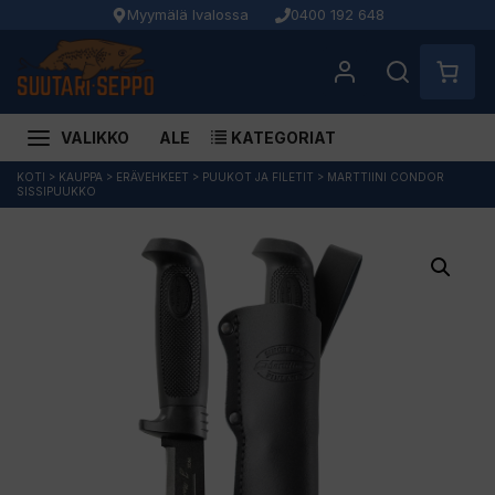
Myymälä Ivalossa
0400 192 648
VALIKKO
ALE
KATEGORIAT
Siirry
KOTI
>
KAUPPA
>
ERÄVEHKEET
>
PUUKOT JA FILETIT
>
MARTTIINI CONDOR
SISSIPUUKKO
sisältöön