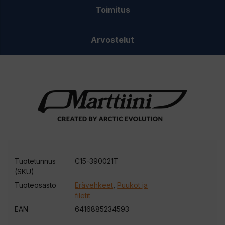
Toimitus
Arvostelut
Tuotetunnus
C15-390021T
(SKU)
Tuoteosasto
Erävehkeet
,
Puukot ja
filetit
EAN
6416885234593