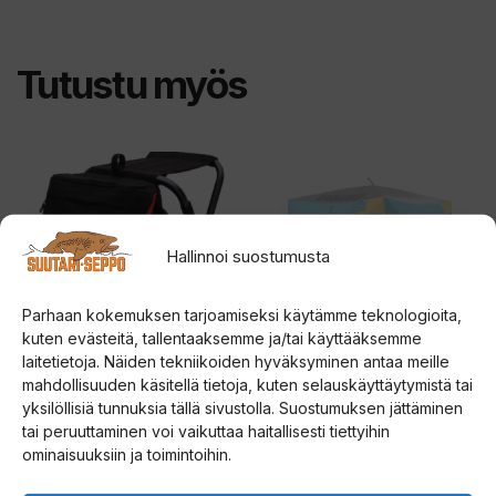
Tutustu myös
Hallinnoi suostumusta
Parhaan kokemuksen tarjoamiseksi käytämme teknologioita,
kuten evästeitä, tallentaaksemme ja/tai käyttääksemme
laitetietoja. Näiden tekniikoiden hyväksyminen antaa meille
mahdollisuuden käsitellä tietoja, kuten selauskäyttäytymistä tai
Patriot FishHunter
Väinö Bunker 3
yksilöllisiä tunnuksia tällä sivustolla. Suostumuksen jättäminen
reppujakkara L
pilkkiteltta
tai peruuttaminen voi vaikuttaa haitallisesti tiettyihin
ominaisuuksiin ja toimintoihin.
5.00
0
69,00
€
189,00
€
5:stä
5