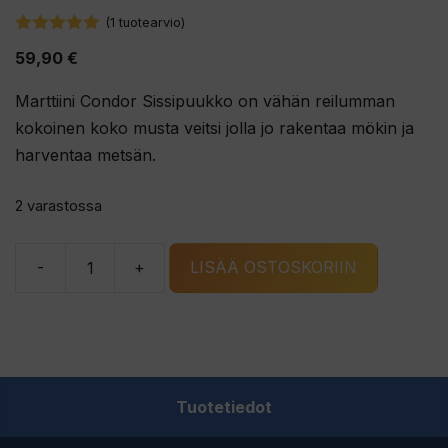
(
1
tuotearvio)
5.00
5:stä
59,90
€
Marttiini Condor Sissipuukko on vähän reilumman
kokoinen koko musta veitsi jolla jo rakentaa mökin ja
harventaa metsän.
2 varastossa
-
+
LISÄÄ OSTOSKORIIN
Marttiini
Condor
Sissipuukko
määrä
Tuotetiedot