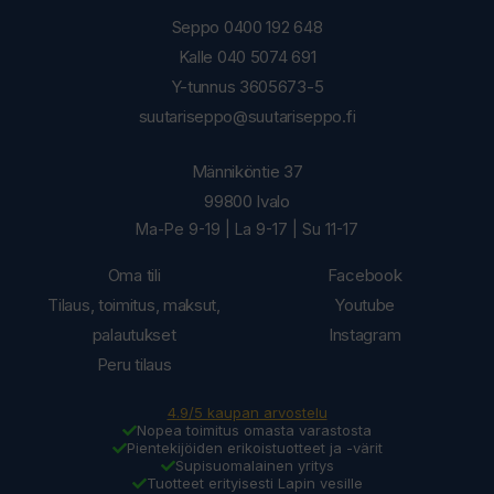
Seppo 0400 192 648
Kalle 040 5074 691
Y-tunnus 3605673-5
suutariseppo@suutariseppo.fi
Männiköntie 37
99800 Ivalo
Ma-Pe 9-19 | La 9-17 | Su 11-17
Oma tili
Facebook
Tilaus, toimitus, maksut,
Youtube
palautukset
Instagram
Peru tilaus
4.9/5 kaupan arvostelu
Nopea toimitus omasta varastosta
Pientekijöiden erikoistuotteet ja -värit
Supisuomalainen yritys
Tuotteet erityisesti Lapin vesille