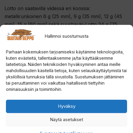
Lotto on saatavilla viidessä eri koossa:
metallirunkoinen 6 g (25 mm), 9 g (35 mm), 12 g (45
mm), 15 g (60 mm) sekä suurhauki-Lotto 24 g (75
mm).
Hallinnoi suostumusta
Parhaan kokemuksen tarjoamiseksi käytämme teknologioita,
kuten evästeitä, tallentaaksemme ja/tai käyttääksemme
laitetietoja. Näiden tekniikoiden hyväksyminen antaa meille
mahdollisuuden käsitellä tietoja, kuten selauskäyttäytymistä tai
yksilöllisiä tunnuksia tällä sivustolla. Suostumuksen jättäminen
tai peruuttaminen voi vaikuttaa haitallisesti tiettyihin
ominaisuuksiin ja toimintoihin.
Tutustu myös
Hyväksy
Tällä
Tällä
ALE!
Näytä asetukset
tuotteella
tuotteella