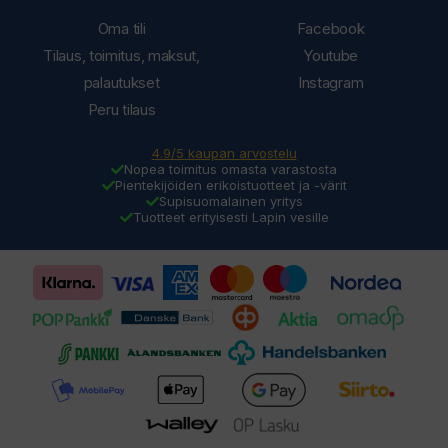
Oma tili
Facebook
Tilaus, toimitus, maksut,
Youtube
palautukset
Instagram
Peru tilaus
4.9/5 kaupan arvostelu
Nopea toimitus omasta varastosta
Pientekijöiden erikoistuotteet ja -värit
Supisuomalainen yritys
Tuotteet erityisesti Lapin vesille