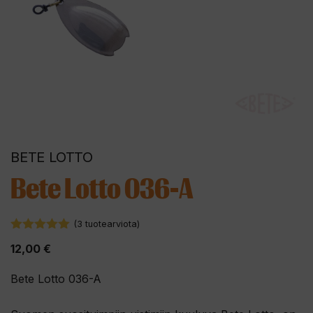
BETE LOTTO
Bete Lotto 036-A
(
3
tuotearviota)
5.00
5:stä
12,00
€
Bete Lotto 036-A