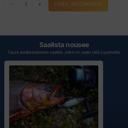
-
+
LISÄÄ OSTOSKORIIN
Bete
Lotto
036-
A
määrä
Saalista nousee
Tässä asiakkaidemme saaliita, jotka on saatu tällä pyytimellä.