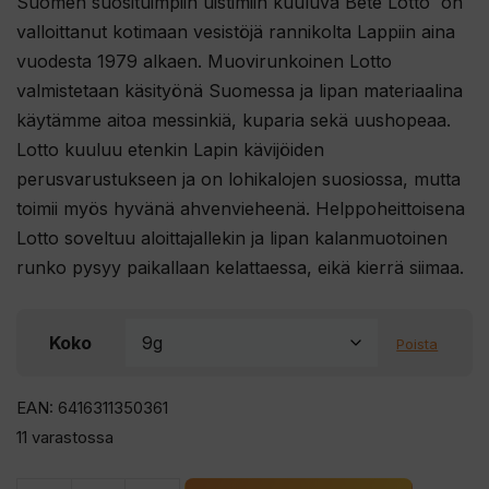
Suomen suosituimpiin uistimiin kuuluva Bete Lotto on
valloittanut kotimaan vesistöjä rannikolta Lappiin aina
vuodesta 1979 alkaen. Muovirunkoinen Lotto
valmistetaan käsityönä Suomessa ja lipan materiaalina
käytämme aitoa messinkiä, kuparia sekä uushopeaa.
Lotto kuuluu etenkin Lapin kävijöiden
perusvarustukseen ja on lohikalojen suosiossa, mutta
toimii myös hyvänä ahvenvieheenä. Helppoheittoisena
Lotto soveltuu aloittajallekin ja lipan kalanmuotoinen
runko pysyy paikallaan kelattaessa, eikä kierrä siimaa.
Koko
Poista
EAN: 6416311350361
11 varastossa