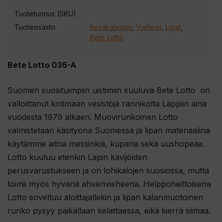
Tuotetunnus (SKU)
Tuoteosasto
Kesäkalastus
,
Vieheet
,
Lipat
,
Bete Lotto
Bete Lotto 036-A
Suomen suosituimpiin uistimiin kuuluva Bete Lotto on
valloittanut kotimaan vesistöjä rannikolta Lappiin aina
vuodesta 1979 alkaen. Muovirunkoinen Lotto
valmistetaan käsityönä Suomessa ja lipan materiaalina
käytämme aitoa messinkiä, kuparia sekä uushopeaa.
Lotto kuuluu etenkin Lapin kävijöiden
perusvarustukseen ja on lohikalojen suosiossa, mutta
toimii myös hyvänä ahvenvieheenä. Helppoheittoisena
Lotto soveltuu aloittajallekin ja lipan kalanmuotoinen
runko pysyy paikallaan kelattaessa, eikä kierrä siimaa.