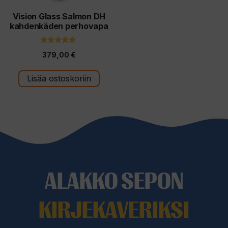
Vision Glass Salmon DH
kahdenkäden perhovapa
5.00
379,00
€
5:stä
Lisää ostoskoriin
ALAKKO SEPON
KIRJEKAVERIKSI