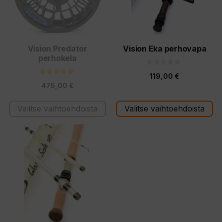
Voit
Voit
tehdä
tehdä
valinnat
valinnat
tuotteen
tuotteen
Vision Predator
Vision Eka perhovapa
perhokela
sivulla.
sivulla.
0
119,00
€
5
5.00
:
475,00
€
5:stä
s
t
ä
Valitse vaihtoehdoista
Valitse vaihtoehdoista